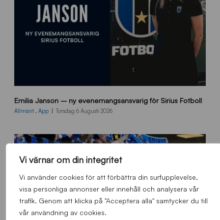
9
Emilia Janson – ny evenemangsansvarig för Sirius Fotboll
0
0
Allmänt
,
App
Torsdag 6 Augusti 2026
x
7
0
0
Vi värnar om din integritet
_
E
Vi använder cookies för att förbättra din surfupplevelse,
J
visa personliga annonser eller innehåll och analysera vår
trafik. Genom att klicka på "Acceptera alla" samtycker du till
vår användning av cookies.