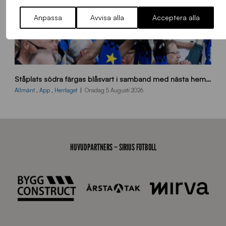
Anpassa
Avvisa alla
Acceptera alla
s
Ståplats södra färgas blåsvart i samband med nästa hemmamatch
ö
d
Allmänt
,
App
,
Herrlaget
Onsdag 5 Augusti 2026
r
a
-
s
t
HUVUDPARTNERS – SIRIUS FOTBOLL
å
_
2
0
2
6