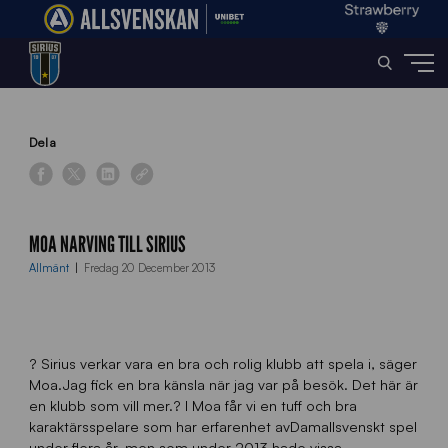
Home
»
News
»
Moa Narving till Sirius
Dela
MOA NARVING TILL SIRIUS
Allmänt
Fredag 20 December 2013
? Sirius verkar vara en bra och rolig klubb att spela i, säger
Moa.Jag fick en bra känsla när jag var på besök. Det här är
en klubb som vill mer.? I Moa får vi en tuff och bra
karaktärsspelare som har erfarenhet avDamallsvenskt spel
under flera år, men som under 2013 hade vissa