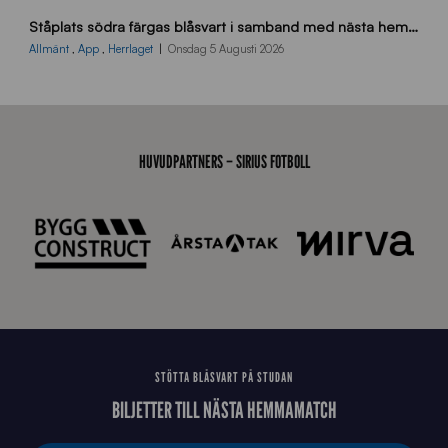
s
Ståplats södra färgas blåsvart i samband med nästa hemmamatch
ö
d
Allmänt
,
App
,
Herrlaget
Onsdag 5 Augusti 2026
r
a
-
s
t
HUVUDPARTNERS – SIRIUS FOTBOLL
å
_
2
0
2
6
STÖTTA BLÅSVART PÅ STUDAN
BILJETTER TILL NÄSTA HEMMAMATCH