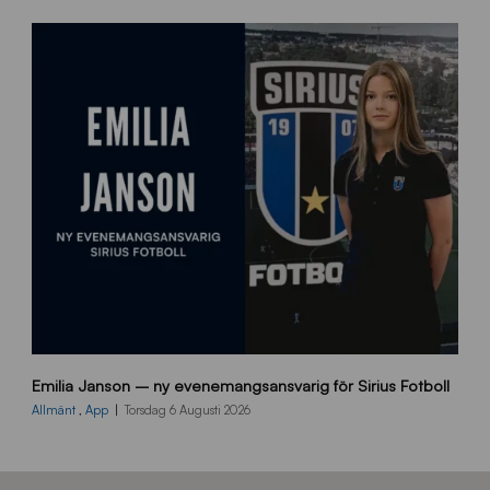
e
m
s
i
d
a
n
9
Emilia Janson – ny evenemangsansvarig för Sirius Fotboll
0
0
Allmänt
,
App
Torsdag 6 Augusti 2026
x
7
0