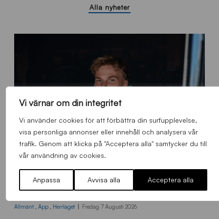
Alla nyheter
Vi värnar om din integritet
Vi använder cookies för att förbättra din surfupplevelse,
visa personliga annonser eller innehåll och analysera vår
trafik. Genom att klicka på "Acceptera alla" samtycker du till
vår användning av cookies.
Anpassa
Avvisa alla
Acceptera alla
O
Otso Liimatta klar för Sirius Fotboll
L
_
Allmänt
,
App
,
Herrlaget
Fredag 7 Augusti 2026
h