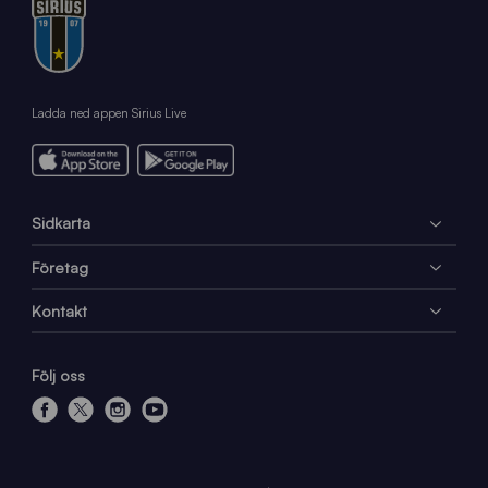
Ladda ned appen Sirius Live
Sidkarta
Företag
Kontakt
Följ oss
f
x
i
y
a
n
o
c
s
u
e
t
t