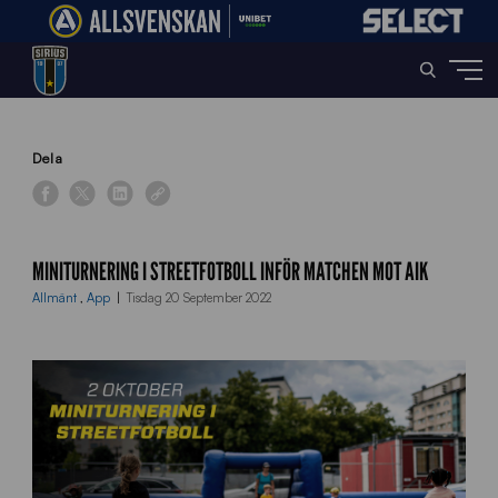
Home
»
News
»
Miniturnering i streetfotboll inför matchen mot AIK
Dela
MINITURNERING I STREETFOTBOLL INFÖR MATCHEN MOT AIK
Allmänt
,
App
Tisdag 20 September 2022