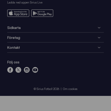
Ladda ned appen Sirius Live
Sidkarta
Företag
Kontakt
Följ oss
f
x
i
y
a
n
o
c
s
u
e
t
t
© Sirius Fotboll 2026
Om cookies
b
a
u
o
g
b
o
r
e
k
a