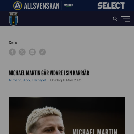
Home
»
News
»
Michael Martin går vidare i sin karriär
Dela
MICHAEL MARTIN GÅR VIDARE I SIN KARRIÄR
Allmänt
,
App
,
Herrlaget
Onsdag 11 Mars 2026