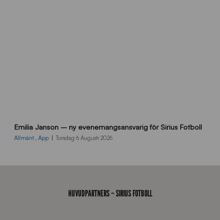
d
a
n
9
Emilia Janson – ny evenemangsansvarig för Sirius Fotboll
0
0
Allmänt
,
App
Torsdag 6 Augusti 2026
x
7
0
0
_
HUVUDPARTNERS – SIRIUS FOTBOLL
E
J