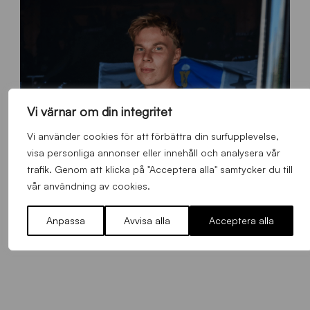
Vi värnar om din integritet
Vi använder cookies för att förbättra din surfupplevelse,
visa personliga annonser eller innehåll och analysera vår
trafik. Genom att klicka på "Acceptera alla" samtycker du till
vår användning av cookies.
O
Otso Liimatta klar för Sirius Fotboll
L
Anpassa
Avvisa alla
Acceptera alla
_
Allmänt
,
App
,
Herrlaget
Fredag 7 Augusti 2026
h
e
m
s
i