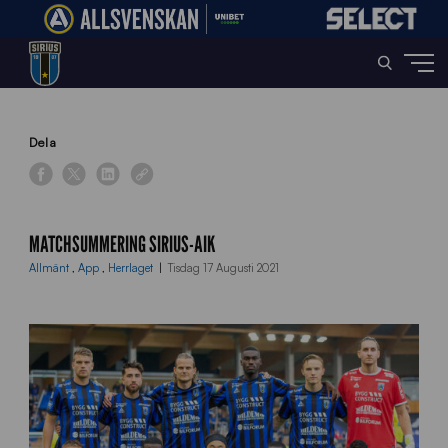
Home
»
News
»
Matchsummering Sirius-AIK
Dela
MATCHSUMMERING SIRIUS-AIK
Allmänt
,
App
,
Herrlaget
Tisdag 17 Augusti 2021