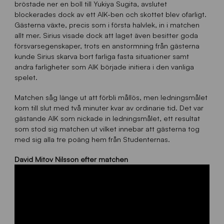
bröstade ner en boll till Yukiya Sugita, avslutet
blockerades dock av ett AIK-ben och skottet blev ofarligt.
Gästerna växte, precis som i första halvlek, in i matchen
allt mer. Sirius visade dock att laget även besitter goda
försvarsegenskaper, trots en anstormning från gästerna
kunde Sirius skarva bort farliga fasta situationer samt
andra farligheter som AIK började initiera i den vanliga
spelet.
Matchen såg länge ut att förbli mållös, men ledningsmålet
kom till slut med två minuter kvar av ordinarie tid. Det var
gästande AIK som nickade in ledningsmålet, ett resultat
som stod sig matchen ut vilket innebar att gästerna tog
med sig alla tre poäng hem från Studenternas.
David Mitov Nilsson efter matchen