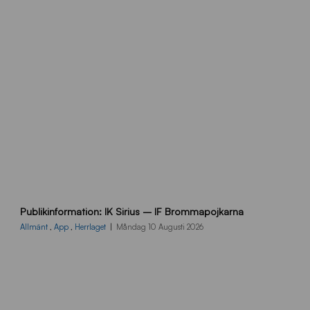
p
Publikinformation: IK Sirius – IF Brommapojkarna
u
b
Allmänt
,
App
,
Herrlaget
Måndag 10 Augusti 2026
l
i
k
i
n