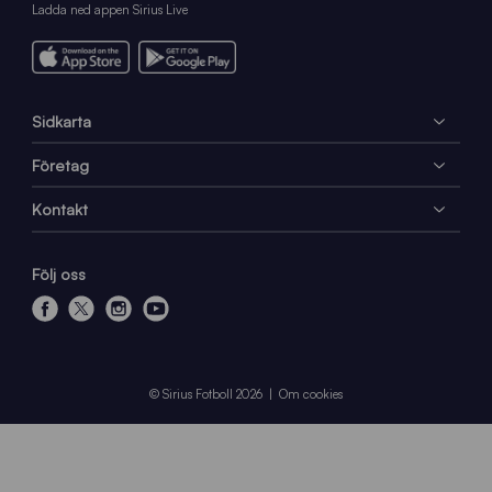
Ladda ned appen Sirius Live
Sidkarta
Företag
Kontakt
Följ oss
f
x
i
y
a
n
o
c
s
u
e
t
t
© Sirius Fotboll 2026
Om cookies
b
a
u
o
g
b
o
r
e
k
a