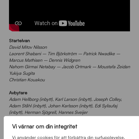
Startelvan
David Mitov Nilsson
Laorent Shabani – Tim Björkström – Patrick Nwadike –
Marcus Mathisen
– Dennis Widgren
Nahom Girmai Netabay – Jacob Ortmark
– Moustafa Zeidan
Yukiya Sugita
Christian Kouakou
Avbytare
Adam Hellborg (inbytt), Karl Larson (inbytt), Joseph Colley,
Adam Ståhl (inbytt), Johan Karlsson (inbytt), Edi Sylisufaj
(inbytt), Herman Sjögrell, Hannes Sveijer
Vi värnar om din integritet
Text: Kevin Ståhlberg
Vi använder cookies för att förbättra din surfupplevelse,