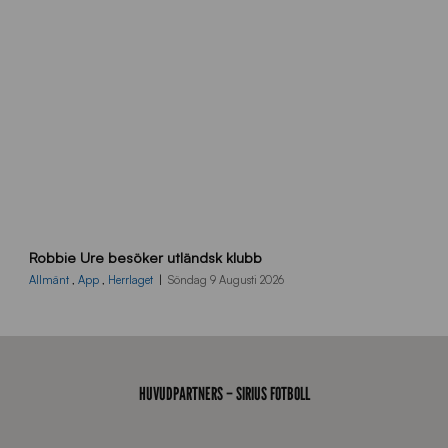
f
o
r
m
a
t
i
o
n
_
N
Y
B
Robbie Ure besöker utländsk klubb
B
2
Allmänt
,
App
,
Herrlaget
Söndag 9 Augusti 2026
6
0
7
0
3
HUVUDPARTNERS – SIRIUS FOTBOLL
T
S