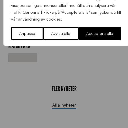
Foto: Pebo-Foto/Peter Bohlin
visa personliga annonser eller innehåll och analysera vår
Video: Sirius Fotboll
trafik. Genom att klicka på "Acceptera alla" samtycker du till
vår användning av cookies.
Anpassa
Avvisa alla
Acceptera alla
MATCHVÄRD
FLER NYHETER
Alla nyheter