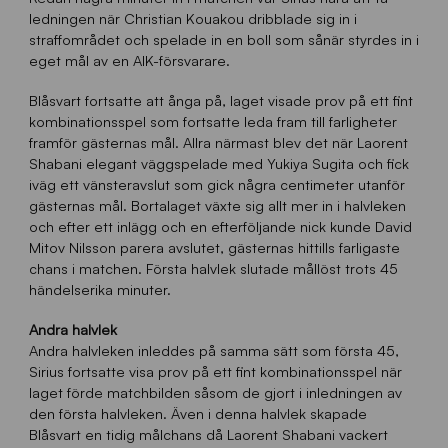
ledningen när Christian Kouakou dribblade sig in i
straffområdet och spelade in en boll som sånär styrdes in i
eget mål av en AIK-försvarare.
Blåsvart fortsatte att ånga på, laget visade prov på ett fint
kombinationsspel som fortsatte leda fram till farligheter
framför gästernas mål. Allra närmast blev det när Laorent
Shabani elegant väggspelade med Yukiya Sugita och fick
iväg ett vänsteravslut som gick några centimeter utanför
gästernas mål. Bortalaget växte sig allt mer in i halvleken
och efter ett inlägg och en efterföljande nick kunde David
Mitov Nilsson parera avslutet, gästernas hittills farligaste
chans i matchen. Första halvlek slutade mållöst trots 45
händelserika minuter.
Andra halvlek
Andra halvleken inleddes på samma sätt som första 45,
Sirius fortsatte visa prov på ett fint kombinationsspel när
laget förde matchbilden såsom de gjort i inledningen av
den första halvleken. Även i denna halvlek skapade
Blåsvart en tidig målchans då Laorent Shabani vackert