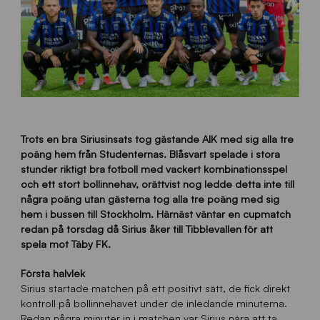
Trots en bra Siriusinsats tog gästande AIK med sig alla tre
poäng hem från Studenternas. Blåsvart spelade i stora
stunder riktigt bra fotboll med vackert kombinationsspel
och ett stort bollinnehav, orättvist nog ledde detta inte till
några poäng utan gästerna tog alla tre poäng med sig
hem i bussen till Stockholm. Härnäst väntar en cupmatch
redan på torsdag då Sirius åker till Tibblevallen för att
spela mot Täby FK.
Första halvlek
Sirius startade matchen på ett positivt sätt, de fick direkt
kontroll på bollinnehavet under de inledande minuterna.
Redan några minuter in i matchen var Sirius nära att ta