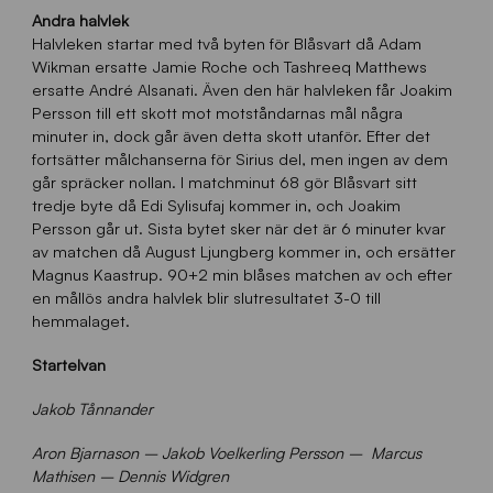
Andra halvlek
Halvleken startar med två byten för Blåsvart då Adam
Wikman ersatte Jamie Roche och Tashreeq Matthews
ersatte André Alsanati. Även den här halvleken får Joakim
Persson till ett skott mot motståndarnas mål några
minuter in, dock går även detta skott utanför. Efter det
fortsätter målchanserna för Sirius del, men ingen av dem
går spräcker nollan. I matchminut 68 gör Blåsvart sitt
tredje byte då Edi Sylisufaj kommer in, och Joakim
Persson går ut. Sista bytet sker när det är 6 minuter kvar
av matchen då August Ljungberg kommer in, och ersätter
Magnus Kaastrup. 90+2 min blåses matchen av och efter
en mållös andra halvlek blir slutresultatet 3-0 till
hemmalaget.
Startelvan
Jakob Tånnander
Aron Bjarnason – Jakob Voelkerling Persson – Marcus
Mathisen – Dennis Widgren