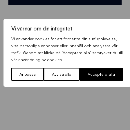
Vi värnar om din integritet
Vi använder cookies för att förbättra din surfupplevelse,
FLER NYHETER
visa personliga annonser eller innehåll och analysera vår
trafik. Genom att klicka på "Acceptera alla" samtycker du till
vår användning av cookies.
Alla nyheter
Anpassa
Avvisa alla
Acceptera alla