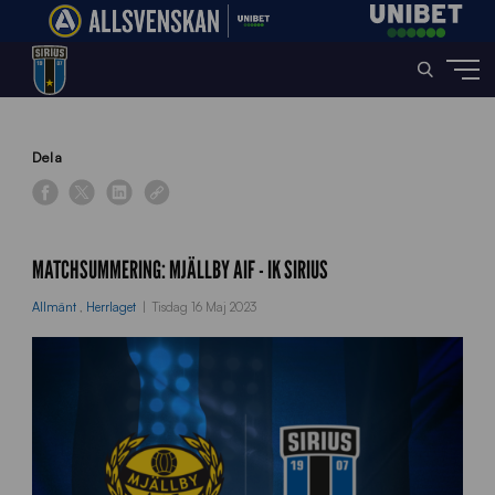
Home
»
News
»
Matchsummering: Mjällby AIF – IK Sirius
Dela
MATCHSUMMERING: MJÄLLBY AIF - IK SIRIUS
Allmänt
,
Herrlaget
Tisdag 16 Maj 2023