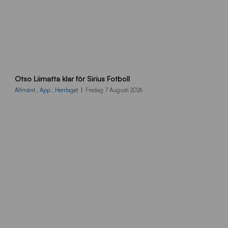
O
Otso Liimatta klar för Sirius Fotboll
L
_
Allmänt
,
App
,
Herrlaget
Fredag 7 Augusti 2026
h
e
m
s
i
d
a
n