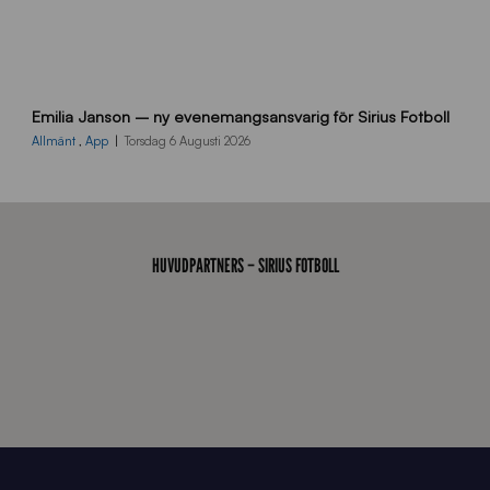
9
Emilia Janson – ny evenemangsansvarig för Sirius Fotboll
0
0
Allmänt
,
App
Torsdag 6 Augusti 2026
x
7
0
0
_
HUVUDPARTNERS – SIRIUS FOTBOLL
E
J