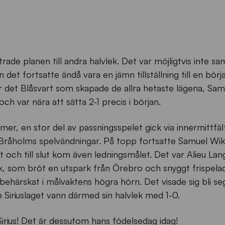
ade planen till andra halvlek. Det var möjligtvis inte s
det fortsatte ändå vara en jämn tillställning till en bör
r det Blåsvart som skapade de allra hetaste lägena, Sam
ch var nära att sätta 2-1 precis i början.
 mer, en stor del av passningsspelet gick via innermittfä
ak Bråholms spelvändningar. På topp fortsatte Samuel Wi
 och till slut kom även ledningsmålet. Det var Alieu Lang
ek, som bröt en utspark från Örebro och snyggt frispel
behärskat i målvaktens högra hörn. Det visade sig bli s
Siriuslaget vann därmed sin halvlek med 1-0.
Sirius! Det är dessutom hans födelsedag idag!