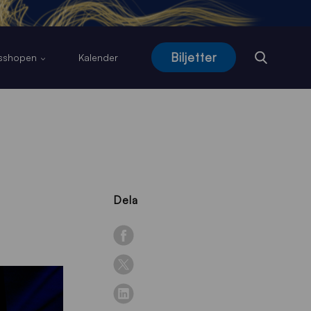
Biljetter
usshopen
Kalender
Dela