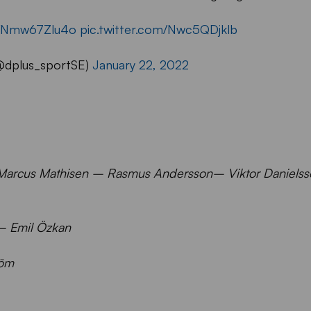
co/Nmw67Zlu4o
pic.twitter.com/Nwc5QDjklb
(@dplus_sportSE)
January 22, 2022
Marcus Mathisen – Rasmus Andersson– Viktor Danielss
 – Emil Özkan
röm