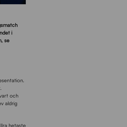
ngsmatch
ndet i
n, se
esentation.
.
svart och
v aldrig
llra hetaste