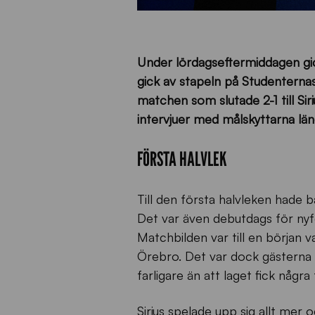
Under lördagseftermiddagen gic
gick av stapeln på Studenterna
matchen som slutade 2-1 till Si
intervjuer med målskyttarna län
FÖRSTA HALVLEK
Till den första halvleken hade 
Det var även debutdags för nyfö
Matchbilden var till en början 
Örebro. Det var dock gästerna so
farligare än att laget fick några
Sirius spelade upp sig allt mer