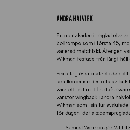
ANDRA HALVLEK
En mer akademipräglad elva äntr
bolltempo som i första 45, men 
varierad matchbild. Återigen va
Wikman testade från långt håll o
Sirius tog över matchbilden allt
anfallen initierades ofta av Is
vara ett hot mot bortaförsvaret
vänster wingback i andra halvl
Wikman som i sin tur avslutade 
för dagen, det akademipräglade 
Samuel Wikman gör 2-1 till 