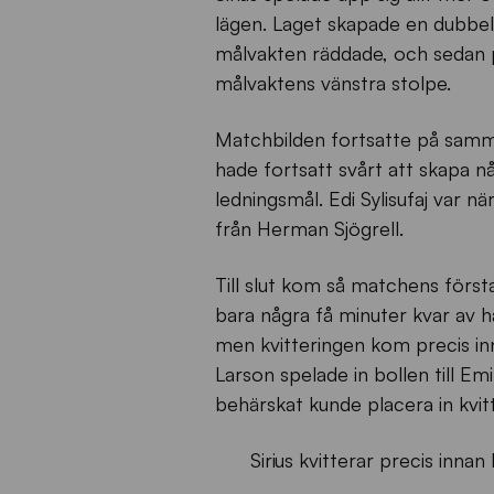
lägen. Laget skapade en dubbelc
målvakten räddade, och sedan p
målvaktens vänstra stolpe.
Matchbilden fortsatte på samm
hade fortsatt svårt att skapa nå
ledningsmål. Edi Sylisufaj var nä
från Herman Sjögrell.
Till slut kom så matchens förs
bara några få minuter kvar av hal
men kvitteringen kom precis inna
Larson spelade in bollen till Emi
behärskat kunde placera in kvit
Sirius kvitterar precis innan h