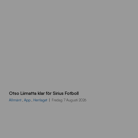
O
Otso Liimatta klar för Sirius Fotboll
L
_
Allmänt
,
App
,
Herrlaget
Fredag 7 Augusti 2026
h
e
m
s
i