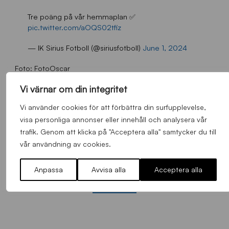
Tre poäng på vår hemmaplan ✅
pic.twitter.com/aOQS02tfiz
— IK Sirius Fotboll (@siriusfotboll)
June 1, 2024
Foto: FotoOscar
Video: Sirius Fotboll
Vi värnar om din integritet
Vi använder cookies för att förbättra din surfupplevelse,
visa personliga annonser eller innehåll och analysera vår
trafik. Genom att klicka på "Acceptera alla" samtycker du till
vår användning av cookies.
FLER NYHETER
Anpassa
Avvisa alla
Acceptera alla
Alla nyheter