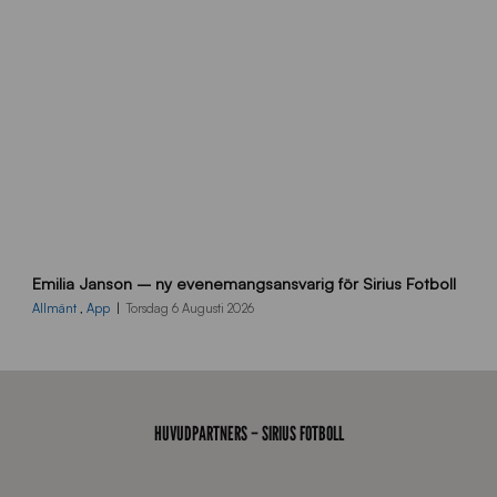
d
a
n
9
Emilia Janson – ny evenemangsansvarig för Sirius Fotboll
0
0
Allmänt
,
App
Torsdag 6 Augusti 2026
x
7
0
0
_
HUVUDPARTNERS – SIRIUS FOTBOLL
E
J