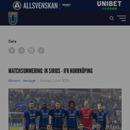
Home
»
News
»
Matchsummering: IK Sirius – IFK Norrköping
Dela
MATCHSUMMERING: IK SIRIUS - IFK NORRKÖPING
Allmänt
,
Herrlaget
Söndag 2 Juni 2024