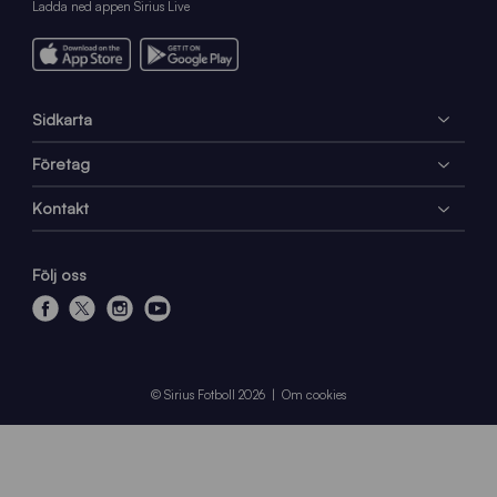
Ladda ned appen Sirius Live
Sidkarta
Företag
Kontakt
Följ oss
f
x
i
y
a
n
o
c
s
u
e
t
t
© Sirius Fotboll 2026
Om cookies
b
a
u
o
g
b
o
r
e
k
a