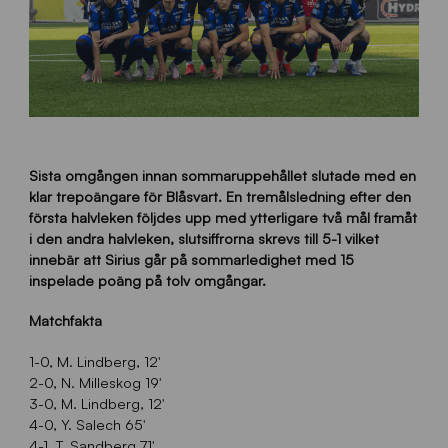
Sista omgången innan sommaruppehållet slutade med en
klar trepoängare för Blåsvart. En tremålsledning efter den
första halvleken följdes upp med ytterligare två mål framåt
i den andra halvleken, slutsiffrorna skrevs till 5-1 vilket
innebär att Sirius går på sommarledighet med 15
inspelade poäng på tolv omgångar.
Matchfakta
1-0, M. Lindberg, 12′
2-0, N. Milleskog 19′
3-0, M. Lindberg, 12′
4-0, Y. Salech 65′
4-1, T. Sandberg 71′