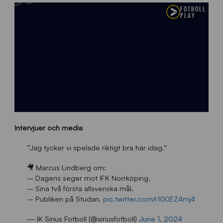
Intervjuer och media
”Jag tycker vi spelade riktigt bra här idag.”
🎥 Marcus Lindberg om:
– Dagens seger mot IFK Norrköping.
– Sina två första allsvenska mål.
– Publiken på Studan.
pic.twitter.com/r100EZ4mj4
— IK Sirius Fotboll (@siriusfotboll)
June 1, 2024