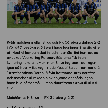
Kvällsmatchen mellan Sirius och IFK Göteborg slutade 2-2
inför 6961 besökare. Blåsvart hade ledningen i halvtid efter
att Noel Milleskog nickat in ledningsmålet fint framspelad
av Jakob Voelkerling Persson. Gästerna fick in en
kvittering i andra halvlek, men Sirius tog snart ledningen
igen då Noel Milleskog hittade Yousef Salech som satte 2-
1 framför Arkens Gärde. Blåvitt kvitterade strax därefter
och matchen slutskede blev böljande där båda lagen
hade bud på fler mål – men slutsiffrorna skrevs till slut till
2-2.
Matchfakta: IK Sirius – IFK Göteborg (2-2)
1-0, N. Milleskog 35′