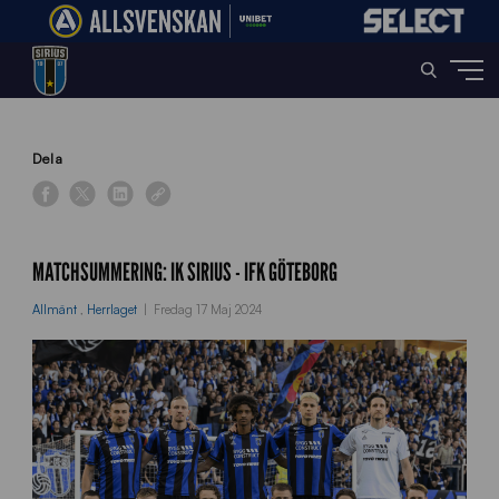
Home
»
News
»
Matchsummering: IK Sirius – IFK Göteborg
Dela
MATCHSUMMERING: IK SIRIUS - IFK GÖTEBORG
Allmänt
,
Herrlaget
Fredag 17 Maj 2024