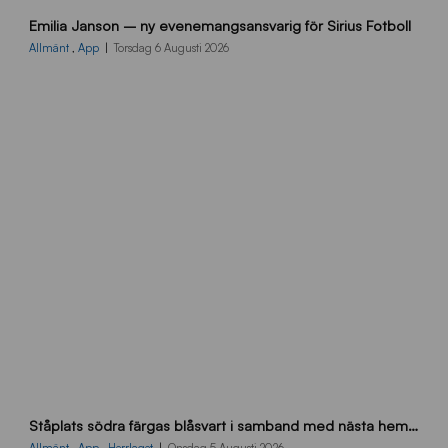
9
Emilia Janson – ny evenemangsansvarig för Sirius Fotboll
0
0
Allmänt
,
App
Torsdag 6 Augusti 2026
x
7
0
0
_
E
J
s
Ståplats södra färgas blåsvart i samband med nästa hemmamatch
ö
d
Allmänt
,
App
,
Herrlaget
Onsdag 5 Augusti 2026