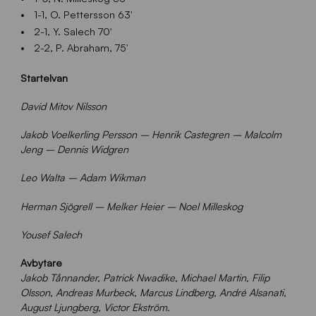
1-1, O. Pettersson 63′
2-1,
Y. Salech 70′
2-2, P. Abraham, 75′
Startelvan
David Mitov Nilsson
Jakob Voelkerling Persson – Henrik Castegren – Malcolm
Jeng – Dennis Widgren
Leo Walta – Adam Wikman
Herman Sjögrell – Melker Heier – Noel Milleskog
Yousef Salech
Avbytare
Jakob Tånnander, Patrick Nwadike, Michael Martin,
Filip
Olsson, Andreas Murbeck, Marcus Lindberg, André Alsanati,
August Ljungberg, Victor Ekström.