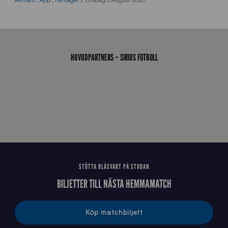
r
a
-
s
t
HUVUDPARTNERS – SIRIUS FOTBOLL
å
_
2
0
2
6
STÖTTA BLÅSVART PÅ STUDAN
BILJETTER TILL NÄSTA HEMMAMATCH
Köp matchbiljett