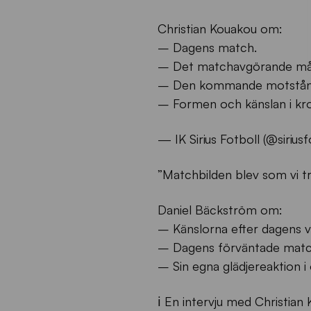
Christian Kouakou om:
– Dagens match.
– Det matchavgörande mål
– Den kommande motstån
– Formen och känslan i kr
— IK Sirius Fotboll (@sirius
”Matchbilden blev som vi t
Daniel Bäckström om:
– Känslorna efter dagens vi
– Dagens förväntade match
– Sin egna glädjereaktion 
ℹ️ En intervju med Christia