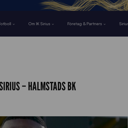
otboll
Om IK Sirius
Företag & Partners
Siri
SIRIUS – HALMSTADS BK