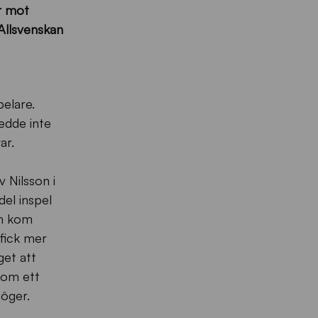
r mot
 Allsvenskan
elare.
edde inte
ar.
 Nilsson i
del inspel
om kom
 fick mer
get att
kom ett
höger.