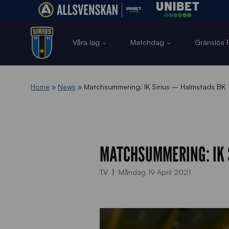
Våra lag
Matchdag
Gränslös F
Home
»
News
»
Matchsummering: IK Sirius – Halmstads BK
MATCHSUMMERING: IK 
TV
Måndag 19 April 2021