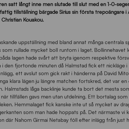
 satt långt inne men slutade till slut med en 1-0-sege
attig tillställning bärgade Sirius sin första trepoängare i
 Christian Kouakou.
raskande uppställning med bland annat många centrala sp
 som rullade mycket boll runtom i laget. Bollinnehavet l
 båda lagen hade svårt att bryta igenom respektive försv
 den fjortonde minuten då Halmstad fick ett nickläge i
nlägg, ett avslut som gick rakt i händerna på David Mitov
 inga klara lägen ju längre matchen fortskred, det var en 
m. Halmstads låga backlinje kunde ta bort det mesta s
när tillfällen gavs men utan utdelning. Ett bortalag som
leken. Hemmalaget fick kanske inte ut så mycket av dra
gerkanten som man hade hoppats på. Det närmaste vi 
ion där Nahom Girmai Netabay föll efter inlägg från just 