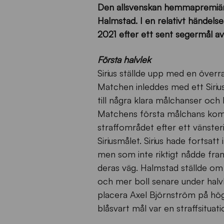
Den allsvenskan hemmapremiären
Halmstad. I en relativt händelsef
2021 efter ett sent segermål av
Första halvlek
Sirius ställde upp med en över
Matchen inleddes med ett Sirius
till några klara målchanser och
Matchens första målchans kom i
straffområdet efter ett vänsteri
Siriusmålet. Sirius hade fortsatt
men som inte riktigt nådde fra
deras väg. Halmstad ställde om 
och mer boll senare under halv
placera Axel Björnström på hö
blåsvart mål var en straffsituat