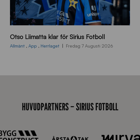
O
Otso Liimatta klar för Sirius Fotboll
L
_
Allmänt
,
App
,
Herrlaget
Fredag 7 Augusti 2026
h
e
m
s
i
d
HUVUDPARTNERS – SIRIUS FOTBOLL
a
n