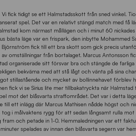
Vi fick tidigt se ett Halmstadsskott från sned vinkel. Tio
lanserat spel. Det var en relativt stängd match med få l
almstad kom närmast mållägen och i minut 60 nickades 
irius bästa läge var en frispark, den inbytte Mohammed Sa
Björnström fick till ett bra skott som gick precis utanf
av omställningar från bortalaget. Marcus Antonsson fick
ad organiserade sitt försvar bra och stängde de farliga
ekligen bekväma med att stå lågt och vänta på sina chans
ågot stillastående och mycket av bollinnehavet förblev 
 fick vi se Sirius lite mer tillbakatryckta när Halmstad til
inspel mot det blåsvarta straffområdet. Det var i detta läg
de till ett inlägg där Marcus Mathisen nådde högst och ni
 tog i målvaktens rygg för att sedan långsamt rulla mot 
ig fram och petade in 1-0. Hemmaledningen var ett fakt
utminuter spelades av innan den blåsvarta segern var h