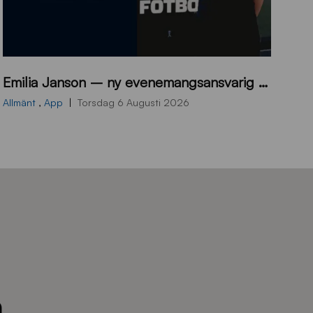
9
Emilia Janson – ny evenemangsansvarig för Sirius Fotboll
0
0
Allmänt
,
App
Torsdag 6 Augusti 2026
x
7
0
0
_
E
J