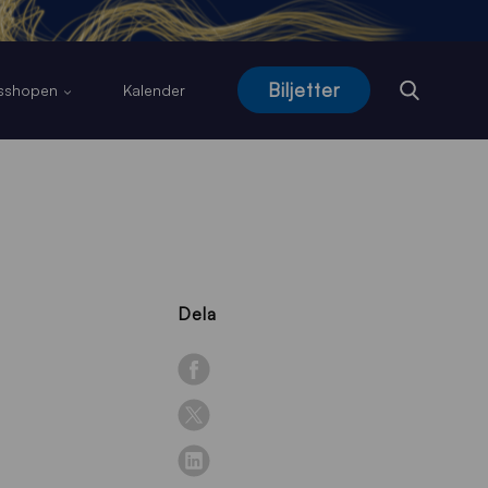
Biljetter
usshopen
Kalender
Dela