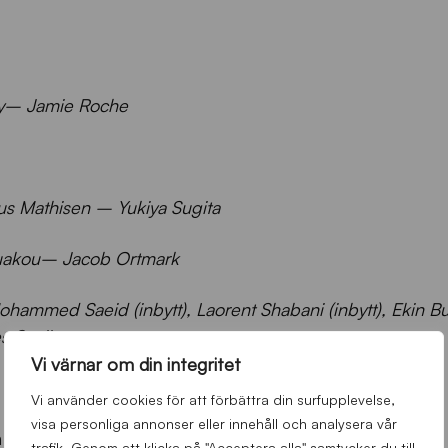
ey– Jamie Roche
s Mathisen – Yukiya Sugita
ouakou– Jacob Ortmark
Mohammed Saeid (inbytt), Laorent Shabani (inbytt), Ekin B
s Sveijer
Vi värnar om din integritet
Vi använder cookies för att förbättra din surfupplevelse,
visa personliga annonser eller innehåll och analysera vår
ill göra – avgöra i slutet.”
trafik. Genom att klicka på "Acceptera alla" samtycker du till