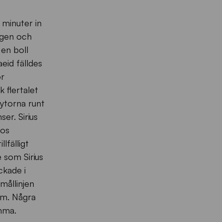
 minuter in
ägen och
en boll
eid fälldes
ör
 flertalet
 ytorna runt
er. Sirius
hos
lfälligt
e som Sirius
ckade i
mållinjen
um. Några
emma.