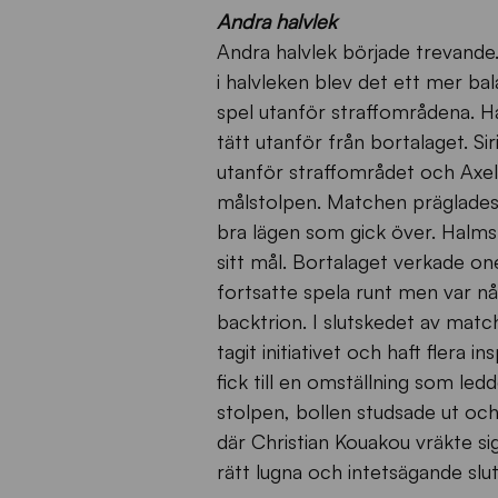
Andra halvlek
Andra halvlek började trevande. 
i halvleken blev det ett mer ba
spel utanför straffområdena. H
tätt utanför från bortalaget. S
utanför straffområdet och Axel 
målstolpen. Matchen präglades 
bra lägen som gick över. Halmst
sitt mål. Bortalaget verkade on
fortsatte spela runt men var n
backtrion. I slutskedet av matchen
tagit initiativet och haft flera 
fick till en omställning som led
stolpen, bollen studsade ut och
där Christian Kouakou vräkte s
rätt lugna och intetsägande sl