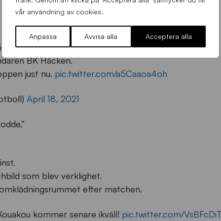
vår användning av cookies.
Anpassa
Avvisa alla
Acceptera alla
et.
daren BK Häcken.
oppen just nu.
pic.twitter.com/a5Caaoa4oh
fotboll)
April 18, 2021
rodde.”
nst.
bild som blev verklighet.
i omklädningsrummet efter matchen.
n Kouakou kommer senare ikväll!
pic.twitter.com/VsBFcDi