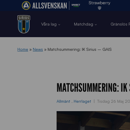
Våra lag
Matchdag
Gränslös F
Home
»
News
»
Matchsummering: IK Sirius – GAIS
MATCHSUMMERING: IK S
Allmänt
,
Herrlaget
Tisdag 26 Maj 2