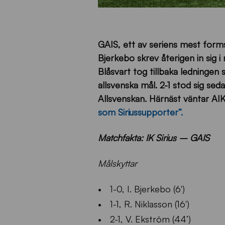
GAIS, ett av seriens mest form
Bjerkebo skrev återigen in sig 
Blåsvart tog tillbaka ledningen
allsvenska mål. 2-1 stod sig s
Allsvenskan. Härnäst väntar AIK 
som Siriussupporter”.
Matchfakta: IK Sirius – GAIS
Målskyttar
1-0, I. Bjerkebo (6′)
1-1, R. Niklasson (
16′)
2-1, V. Ekström (
44
’)