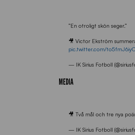
”En otroligt skön seger.”
🎥 Victor Ekström summerar
pic.twitter.com/to5fmJ6iy
— IK Sirius Fotboll (@sirius
MEDIA
🎥 Två mål och tre nya poä
— IK Sirius Fotboll (@sirius