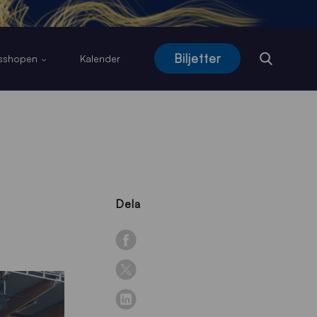
Biljetter
usshopen
Kalender
Dela