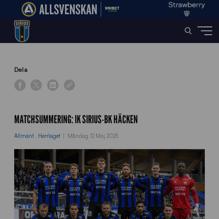
Home
»
News
»
Matchsummering: IK Sirius-BK Häcken
Dela
MATCHSUMMERING: IK SIRIUS-BK HÄCKEN
Allmänt
,
Herrlaget
Måndag 12 Maj 2025