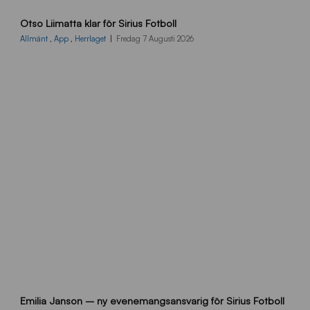
O
Otso Liimatta klar för Sirius Fotboll
L
_
Allmänt
,
App
,
Herrlaget
Fredag 7 Augusti 2026
h
e
m
s
i
d
a
n
9
Emilia Janson – ny evenemangsansvarig för Sirius Fotboll
0