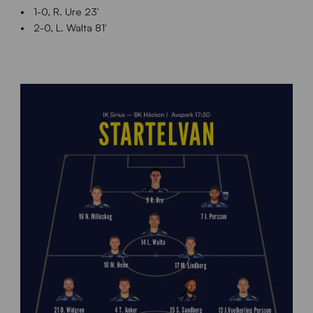
1-0, R. Ure 23′
2-0, L. Walta 81′