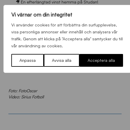
🎥 En efterlängtad vinst hemma på Studan!
pic.twitter.com/QOXoqj530i
Vi värnar om din integritet
— IK Sirius Fotboll (@siriusfotboll)
May 10, 2025
Vi använder cookies för att förbättra din surfupplevelse,
visa personliga annonser eller innehåll och analysera vår
trafik. Genom att klicka på "Acceptera alla" samtycker du till
vår användning av cookies.
🎥 Känslorna på planen direkt efter slutsignalen!
pic.twitter.com/OipVFyVzrx
Anpassa
Avvisa alla
Acceptera alla
— IK Sirius Fotboll (@siriusfotboll)
May 11, 2025
Foto: FotoOscar
Video: Sirius Fotboll