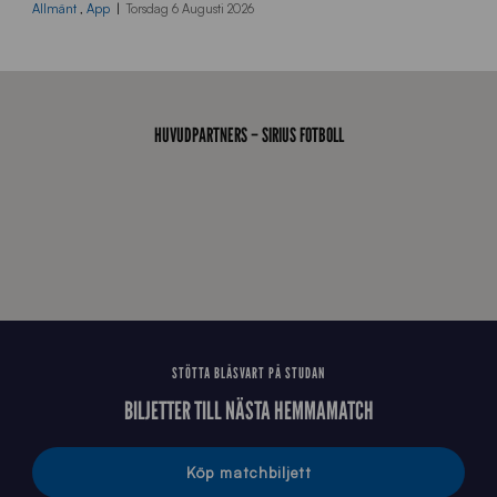
0
Allmänt
,
App
Torsdag 6 Augusti 2026
x
7
0
0
_
HUVUDPARTNERS – SIRIUS FOTBOLL
E
J
STÖTTA BLÅSVART PÅ STUDAN
BILJETTER TILL NÄSTA HEMMAMATCH
Köp matchbiljett