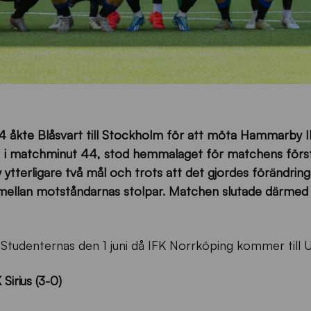
4 åkte Blåsvart till Stockholm för att möta Hammarby I
ek, i matchminut 44, stod hemmalaget för matchens först
tterligare två mål och trots att det gjordes förändringa
mellan motståndarnas stolpar. Matchen slutade därmed 3
tudenternas den 1 juni då IFK Norrköping kommer till U
irius (3-0)