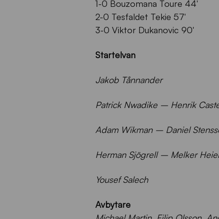
1-0 Bouzomana Toure 44′
2-0 Tesfaldet Tekie 57′
3-0 Viktor Dukanovic 90′
Startelvan
Jakob Tånnander
Patrick Nwadike – Henrik Cas
Adam Wikman – Daniel Stenss
Herman Sjögrell – Melker Heie
Yousef Salech
Avbytare
Michael Martin, Filip Olsson, A