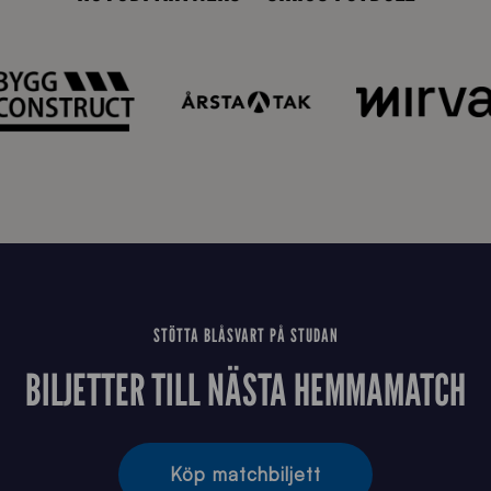
n
STÖTTA BLÅSVART PÅ STUDAN
BILJETTER TILL NÄSTA HEMMAMATCH
Köp matchbiljett