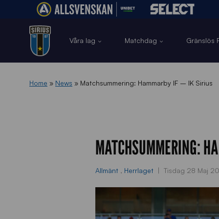
Våra lag
Matchdag
Gränslös F
Home
»
News
»
Matchsummering: Hammarby IF – IK Sirius
MATCHSUMMERING: HAM
Allmänt
,
Herrlaget
Tisdag 28 Maj 2