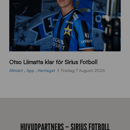
O
Otso Liimatta klar för Sirius Fotboll
L
_
Allmänt
,
App
,
Herrlaget
Fredag 7 Augusti 2026
h
e
m
s
i
d
HUVUDPARTNERS – SIRIUS FOTBOLL
a