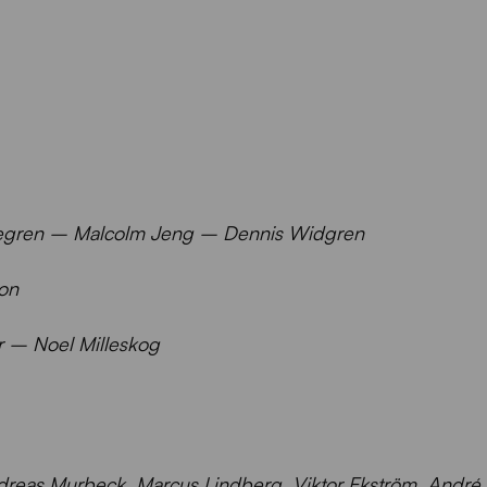
tegren – Malcolm Jeng – Dennis Widgren
on
r – Noel Milleskog
ndreas Murbeck, Marcus Lindberg, Viktor Ekström, André 