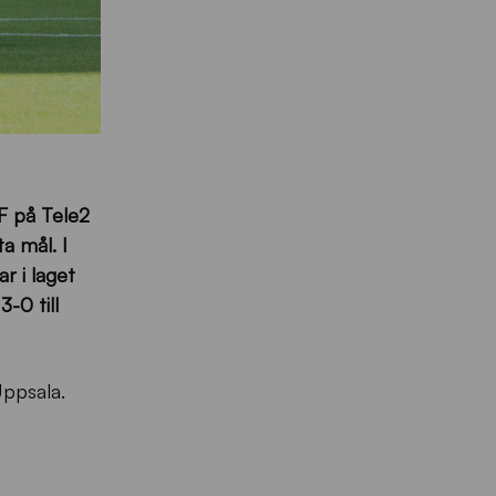
F på Tele2
a mål. I
r i laget
-0 till
ppsala.