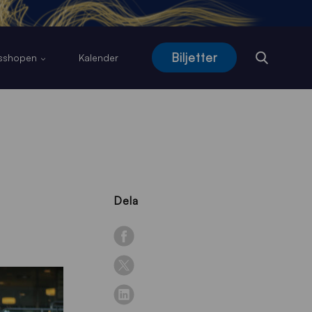
Biljetter
usshopen
Kalender
Dela