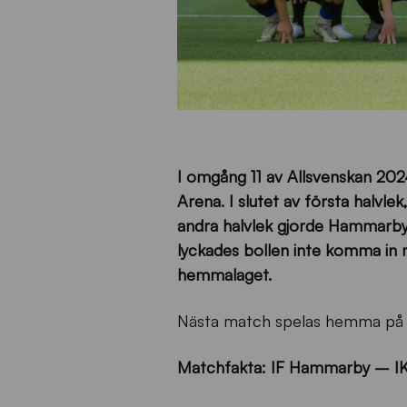
I omgång 11 av Allsvenskan 202
Arena. I slutet av första halvl
andra halvlek gjorde Hammarby y
lyckades bollen inte komma in 
hemmalaget.
Nästa match spelas hemma på S
Matchfakta: IF Hammarby – IK S