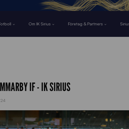
otboll
Om IK Sirius
Företag & Partners
Siri
MARBY IF - IK SIRIUS
024