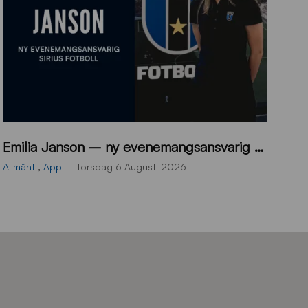
9
Emilia Janson – ny evenemangsansvarig för Sirius Fotboll
0
0
Allmänt
,
App
Torsdag 6 Augusti 2026
x
7
0
0
_
E
J