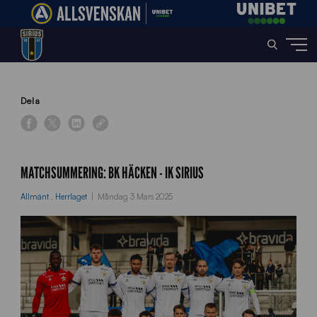
Home
»
News
»
Matchsummering: BK Häcken – IK Sirius
Dela
MATCHSUMMERING: BK HÄCKEN - IK SIRIUS
Allmänt
,
Herrlaget
Måndag 3 Mars 2025