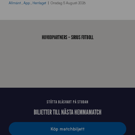
d
Allmänt
,
App
,
Herrlaget
Onsdag 5 Augusti 2026
r
a
-
s
t
HUVUDPARTNERS – SIRIUS FOTBOLL
å
_
2
0
2
6
STÖTTA BLÅSVART PÅ STUDAN
BILJETTER TILL NÄSTA HEMMAMATCH
Köp matchbiljett