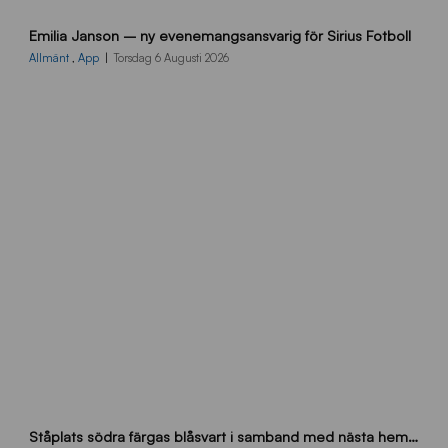
9
Emilia Janson – ny evenemangsansvarig för Sirius Fotboll
0
0
Allmänt
,
App
Torsdag 6 Augusti 2026
x
7
0
0
_
E
J
s
Ståplats södra färgas blåsvart i samband med nästa hemmamatch
ö