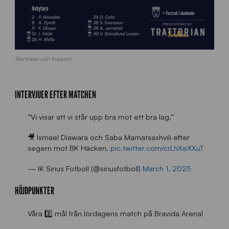
Startelvan och truppen.
INTERVJUER EFTER MATCHEN
”Vi visar att vi står upp bra mot ett bra lag.”
🎥 Ismael Diawara och Saba Mamatsashvili efter
segern mot BK Häcken.
pic.twitter.com/crLhXeXXuT
— IK Sirius Fotboll (@siriusfotboll)
March 1, 2025
HÖJDPUNKTER
Våra 2️⃣ mål från lördagens match på Bravida Arena!