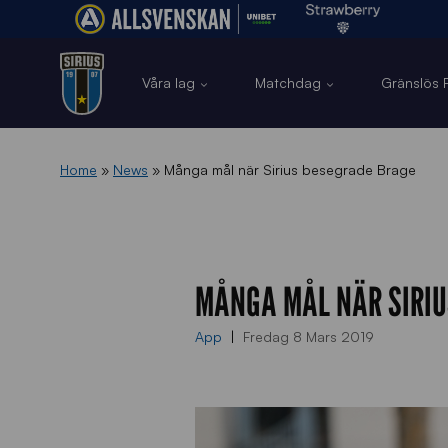
Våra lag
Matchdag
Gränslös F
Home
»
News
»
Många mål när Sirius besegrade Brage
MÅNGA MÅL NÄR SIRIU
App
Fredag 8 Mars 2019