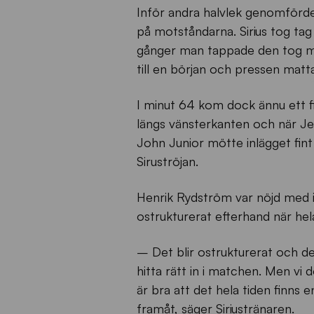
Inför andra halvlek genomförde 
på motståndarna. Sirius tog ta
gånger man tappade den tog man
till en början och pressen matta
I minut 64 kom dock ännu ett fin
längs vänsterkanten och när Jesp
John Junior mötte inlägget fint
Siruströjan.
Henrik Rydström var nöjd med in
ostrukturerat efterhand när hela
– Det blir ostrukturerat och d
hitta rätt in i matchen. Men vi 
är bra att det hela tiden finns en
framåt, säger Siriustränaren.