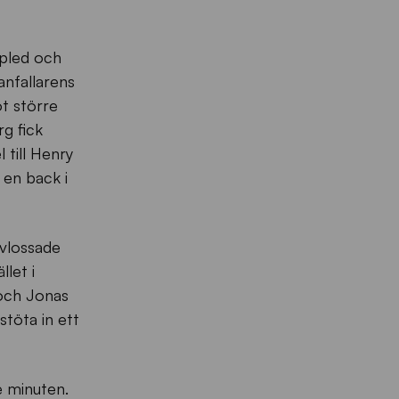
upled och
anfallarens
t större
rg fick
 till Henry
 en back i
avlossade
llet i
 och Jonas
stöta in ett
:e minuten.