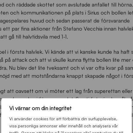
 och räddade skottet som avslutade anfallet till hörna
teten och kommunikationen på plats i Sirius och bollen leta
Bragespelares huvud och sedan passerat de försvarande
ts ett par fina aktioner från Stefano Vecchia innan halvle
tt gå till halvtidsvila med 1-1.
pel i första halvlek. Vi kände att vi kanske kunde ha haft 
e gå på attack och att vi skulle kunna flytta bollen lite mer 
andra. Nu blev det lite tveksamt och vi var ofta kvar på s
öjd med att motståndarna knappt skapade något i först
agt att oavsett om vi möter ett lag från superettan eller
obba med grunden i försvarsspelet. Samtidigt gör de mål p
 bli bättre på detaljer som att inte ge bort fasta situatio
Vi värnar om din integritet
fasta situationerna. Men det kändes som att 1-1 var i und
Vi använder cookies för att förbättra din surfupplevelse,
visa personliga annonser eller innehåll och analysera vår
trafik. Genom att klicka på "Acceptera alla" samtycker du till