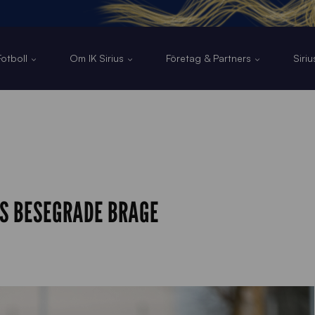
otboll
Om IK Sirius
Företag & Partners
Siri
S BESEGRADE BRAGE