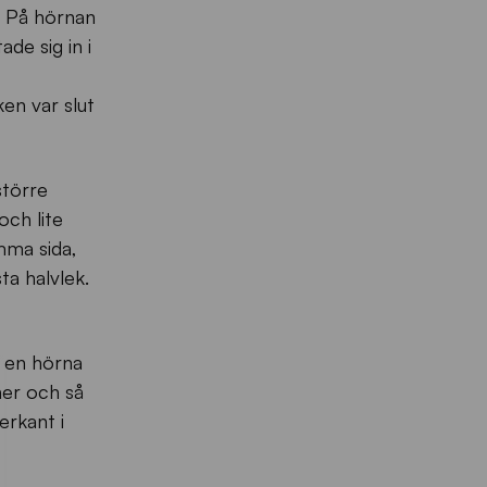
. På hörnan
de sig in i
ken var slut
större
och lite
amma sida,
a halvlek.
å en hörna
ner och så
erkant i