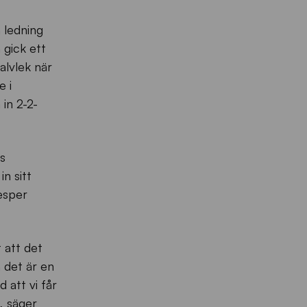
 ledning
 gick ett
alvlek när
e i
 in 2-2-
s
n sitt
Jesper
 att det
 det är en
 att vi får
, säger