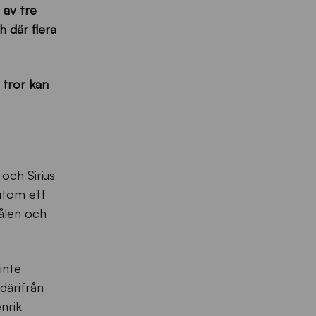
 av tre
 där flera
 tror kan
och Sirius
rutom ett
målen och
inte
därifrån
nrik