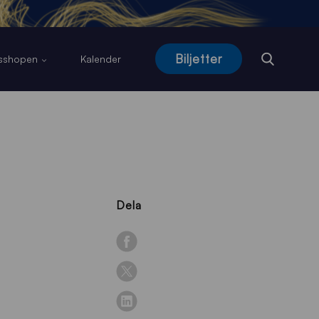
Biljetter
usshopen
Kalender
Dela