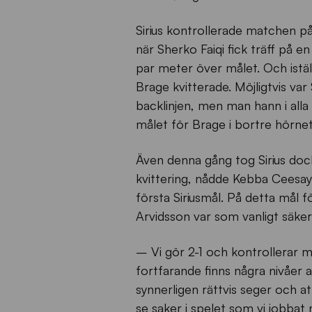
Sirius kontrollerade matchen på
när Sherko Faiqi fick träff på e
par meter över målet. Och iställ
Brage kvitterade. Möjligtvis var
backlinjen, men man hann i alla 
målet för Brage i bortre hörnet
Även denna gång tog Sirius dock
kvittering, nådde Kebba Ceesay
första Siriusmål. På detta mål 
Arvidsson var som vanligt säker 
– Vi gör 2-1 och kontrollerar ma
fortfarande finns några nivåer 
synnerligen rättvis seger och at
se saker i spelet som vi jobbat