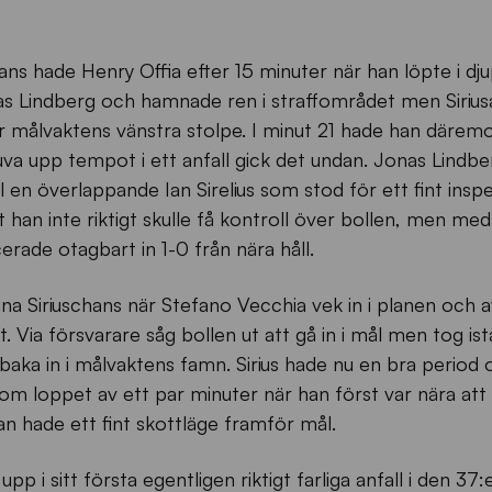
ans hade Henry Offia efter 15 minuter när han löpte i dj
nas Lindberg och hamnade ren i straffområdet men Sirius
r målvaktens vänstra stolpe. I minut 21 hade han däremo
ruva upp tempot i ett anfall gick det undan. Jonas Lindbe
ll en överlappande Ian Sirelius som stod för ett fint inspel
 han inte riktigt skulle få kontroll över bollen, men med
rade otagbart in 1-0 från nära håll.
na Siriuschans när Stefano Vecchia vek in i planen och 
 Via försvarare såg bollen ut att gå in i mål men tog istä
llbaka in i målvaktens famn. Sirius hade nu en bra period
om loppet av ett par minuter när han först var nära att 
an hade ett fint skottläge framför mål.
upp i sitt första egentligen riktigt farliga anfall i den 37