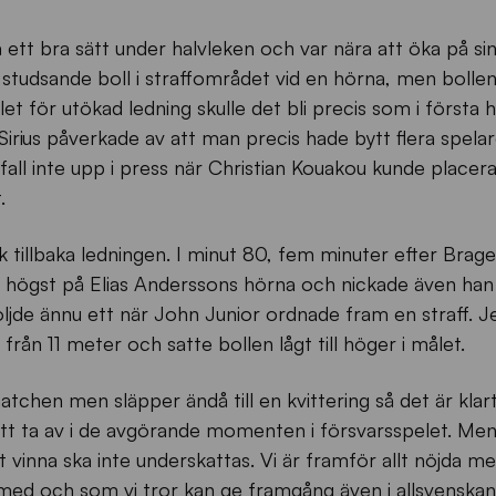
 ett bra sätt under halvleken och var nära att öka på sin
n studsande boll i straffområdet vid en hörna, men bollen
et för utökad ledning skulle det bli precis som i första h
 Sirius påverkade av att man precis hade bytt flera spelar
fall inte upp i press när Christian Kouakou kunde placera
.
 tillbaka ledningen. I minut 80, fem minuter efter Brage
 högst på Elias Anderssons hörna och nickade även han i
följde ännu ett när John Junior ordnade fram en straff. 
från 11 meter och satte bollen lågt till höger i målet.
tchen men släpper ändå till en kvittering så det är klart
att ta av i de avgörande momenten i försvarsspelet. Men
t vinna ska inte underskattas. Vi är framför allt nöjda med
 med och som vi tror kan ge framgång även i allsvenskan