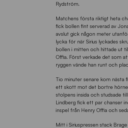
Rydström.
Matchens första riktigt heta ch
fick bollen fint serverad av Jo
avslut gick någon meter utanfö
lycka för när Sirius lyckades sk
bollen i mitten och hittade ut ti
Offia. Först verkade det som att
ryggen vände han runt och place
Tio minuter senare kom nästa fi
ett skott mot det bortre hörnet.
stolpens insida och studsade ti
Lindberg fick ett par chanser in
inspel från Henry Offia och sed
Mitt i Siriuspressen stack Brage 