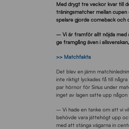
Med drygt tre veckor kvar till 
träningsmatcher mellan cupen oc
spelare gjorde comeback och där
– Vi är framför allt nöjda med 
ge framgång även i allsvenskan
>> Matchfakta
Det blev en jämn matchinledning
inte riktigt lyckades få till nå
par hörnor för Sirius under mat
inget av lagen satte upp någon
– Vi hade en tanke om att vi vil
behövde vara jättehögt upp och 
med att stänga vägarna in centra