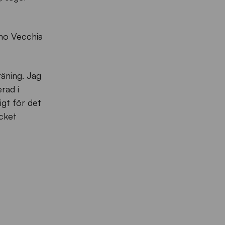
ano Vecchia
räning. Jag
rad i
igt för det
ycket