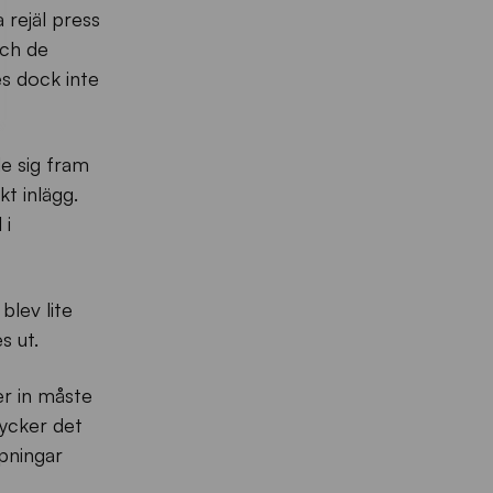
 rejäl press
och de
s dock inte
de sig fram
kt inlägg.
 i
blev lite
s ut.
er in måste
tycker det
öpningar