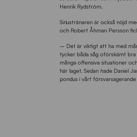
Henrik Rydström.
Siriustränaren är också nöjd me
och Robert Åhman Persson fick 
– Det är viktigt att ha med mån
tycker båda såg oförskämt bra u
många offensiva situationer och
här laget. Sedan hade Daniel Jar
pondus i vårt försvarsagerande 