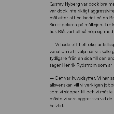
Gustav Nyberg var dock bra med
var dock inte riktigt aggressivi
mål efter att ha landat på en 
Siriusspelarna på mållinjen. Tro
fick Blåsvart alltså nöja sig med a
– Vi hade ett helt okej anfallss
variation i att välja när vi skull
tydligare från en sida till den 
säger Henrik Rydström som är n
– Det var huvudsyftet. Vi har s
allsvenskan vill vi verkligen j
som vi släpper till och vi måste
måste vi vara aggressiva vid de 
halvtid.