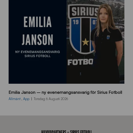
s
i
d
a
n
9
Emilia Janson – ny evenemangsansvarig för Sirius Fotboll
0
0
Allmänt
,
App
Torsdag 6 Augusti 2026
x
7
0
0
_
HUVUDPARTNERS – SIRIUS FOTBOLL