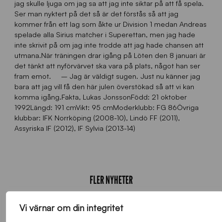
jag skulle ljuga om jag sa att jag inte siktar på att få spela.
Ser man nyktert på det så är det förstås så att jag
kommer från ett lag som åkte ur Division 1 medan Andreas
spelade alla Sirius matcher i Superettan, men jag hade
inte skrivit på om jag inte trodde att jag hade chansen att
utmana.När träningen drar igång på Löten den 8 januari är
det tänkt att nyförvärvet ska vara på plats, något han ser
fram emot. – Jag är väldigt sugen. Just nu känner jag
bara att jag vill få den här julen överstökad så att vi kan
komma igång.Fakta, Lukas JonssonFödd: 21 oktober
1992Längd: 191 cmVikt: 95 cmModerklubb: FG 86Övriga
klubbar: IFK Norrköping (2008-10), Lindö FF (2011),
Assyriska IF (2012), IF Sylvia (2013-14)
FLER NYHETER
Vi värnar om din integritet
Alla nyheter