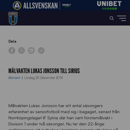
Home
»
News
»
Målvakten Lukas Jonsson till Sirius
Dela
MÅLVAKTEN LUKAS JONSSON TILL SIRIUS
Allmänt
Lördag 20 December 2014
Målvakten Lukas Jonsson har ett antal säsongers
erfarenhet av seniorfotboll med sig i bagaget, senast från
Norrköpingslaget IF Sylvia där han varit förstemålvakt i
Division 1 under två säsonger. Nu tar den 22-årige
gotlänningen ett nytt steg i karriären genom att skriva på