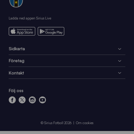
Ladda ned appen Sirius Live
Sidkarta
Företag
Kontakt
Följ oss
f
x
i
y
a
n
o
c
s
u
e
t
t
© Sirius Fotboll 2026
Om cookies
b
a
u
o
g
b