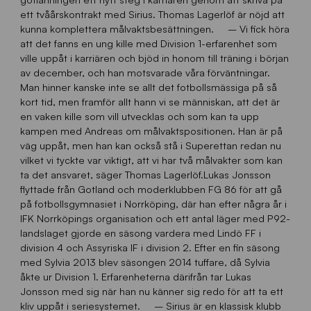
ett tvåårskontrakt med Sirius. Thomas Lagerlöf är nöjd att
kunna komplettera målvaktsbesättningen. – Vi fick höra
att det fanns en ung kille med Division 1-erfarenhet som
ville uppåt i karriären och bjöd in honom till träning i början
av december, och han motsvarade våra förväntningar.
Man hinner kanske inte se allt det fotbollsmässiga på så
kort tid, men framför allt hann vi se människan, att det är
en vaken kille som vill utvecklas och som kan ta upp
kampen med Andreas om målvaktspositionen. Han är på
väg uppåt, men han kan också stå i Superettan redan nu
vilket vi tyckte var viktigt, att vi har två målvakter som kan
ta det ansvaret, säger Thomas Lagerlöf.Lukas Jonsson
flyttade från Gotland och moderklubben FG 86 för att gå
på fotbollsgymnasiet i Norrköping, där han efter några år i
IFK Norrköpings organisation och ett antal läger med P92-
landslaget gjorde en säsong vardera med Lindö FF i
division 4 och Assyriska IF i division 2. Efter en fin säsong
med Sylvia 2013 blev säsongen 2014 tuffare, då Sylvia
åkte ur Division 1. Erfarenheterna därifrån tar Lukas
Jonsson med sig när han nu känner sig redo för att ta ett
kliv uppåt i seriesystemet. – Sirius är en klassisk klubb