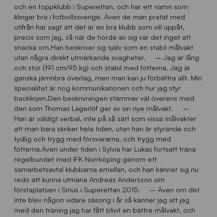
och en toppklubb i Superettan, och har ett namn som
klingar bra i fotbollssverige. Även de man pratat med
utifrån har sagt att det är en bra klubb som vill uppåt,
precis som jag, så när de hörde av sig var det inget att
snacka om.Han beskriver sig själv som en stabil målvakt
utan några direkt utmärkande svagheter. – Jag är lång
och stor (191 cm/95 kg) och stabil med fötterna. Jag är
ganska jämnbra överlag, men man kan ju förbättra allt. Min
specialitet är nog kommunikationen och hur jag styr
backlinjen.Den beskrivningen stämmer väl överens med
den som Thomas Lagerlöf ger av sin nye målvakt. –
Han är väldigt verbal, inte på så sätt som vissa målvakter
att man bara skriker hela tiden, utan han är styrande och
tydlig och trygg med försvararna, och trygg med
fötterna.Även under tiden i Sylvia har Lukas fortsatt träna
regelbundet med IFK Norrköping genom ett
samarbetsavtal klubbarna emellan, och han känner sig nu
redo att kunna utmana Andreas Andersson om
förstaplatsen i Sirius i Superettan 2015. – Även om det
inte blev någon vidare säsong i år så känner jag att jag
med den träning jag har fått blivit en bättre målvakt, och