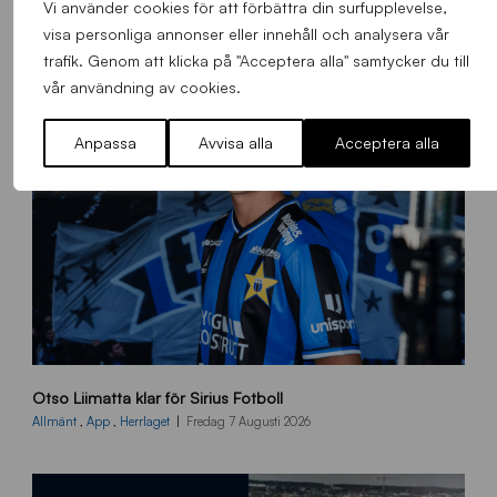
Vi använder cookies för att förbättra din surfupplevelse,
visa personliga annonser eller innehåll och analysera vår
trafik. Genom att klicka på "Acceptera alla" samtycker du till
vår användning av cookies.
Anpassa
Avvisa alla
Acceptera alla
O
Otso Liimatta klar för Sirius Fotboll
L
_
Allmänt
,
App
,
Herrlaget
Fredag 7 Augusti 2026
h
e
m