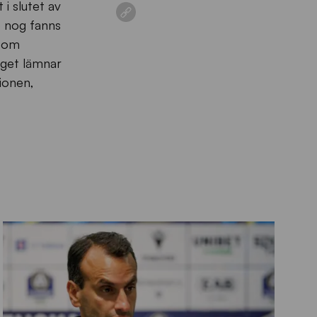
i slutet av
e nog fanns
 som
aget lämnar
ionen,