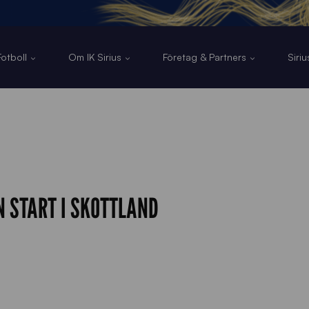
otboll
Om IK Sirius
Företag & Partners
Siri
 START I SKOTTLAND