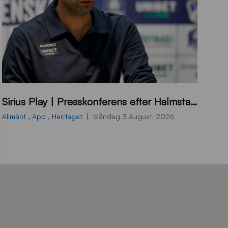
B
Sirius Play | Presskonferens efter Halmstad – Sirius
B
2
Allmänt
,
App
,
Herrlaget
Måndag 3 Augusti 2026
6
0
8
0
3
K
A
0