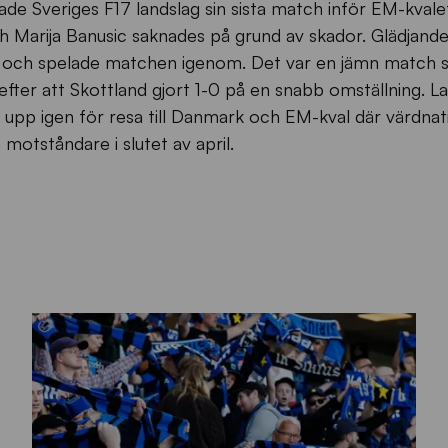
e Sveriges F17 landslag sin sista match inför EM-kvalet 
h Marija Banusic saknades på grund av skador. Glädjand
t och spelade matchen igenom. Det var en jämn match
 efter att Skottland gjort 1-0 på en snabb omställning. L
 upp igen för resa till Danmark och EM-kval där värdnat
motståndare i slutet av april.