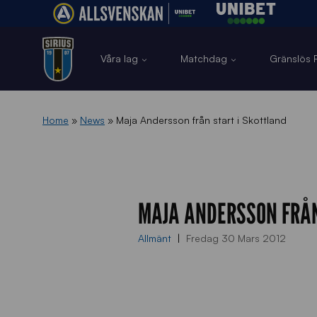
Våra lag
Matchdag
Gränslös F
Home
»
News
»
Maja Andersson från start i Skottland
MAJA ANDERSSON FRÅN
Allmänt
Fredag 30 Mars 2012