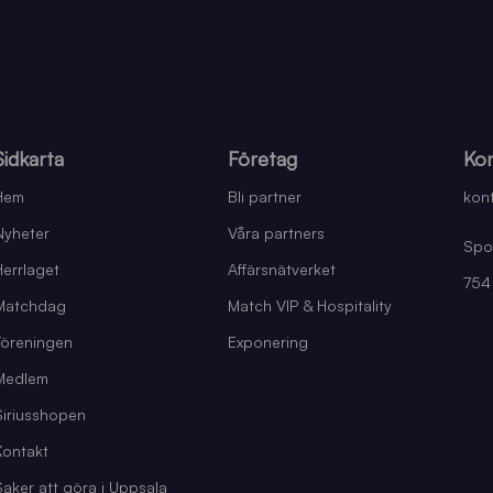
Sidkarta
Företag
Kon
Hem
Bli partner
kont
Nyheter
Våra partners
Spo
Herrlaget
Affärsnätverket
754
Matchdag
Match VIP & Hospitality
Föreningen
Exponering
Medlem
Siriusshopen
Kontakt
Saker att göra i Uppsala