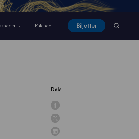
Biljetter
usshopen
Kalender
Dela