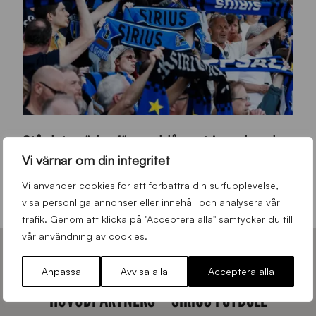
s
Ståplats södra färgas blåsvart i samband med nästa hemmamatch
ö
Vi värnar om din integritet
d
Allmänt
,
App
,
Herrlaget
Onsdag 5 Augusti 2026
r
Vi använder cookies för att förbättra din surfupplevelse,
a
visa personliga annonser eller innehåll och analysera vår
-
trafik. Genom att klicka på "Acceptera alla" samtycker du till
s
vår användning av cookies.
t
Anpassa
Avvisa alla
Acceptera alla
å
HUVUDPARTNERS – SIRIUS FOTBOLL
_
2