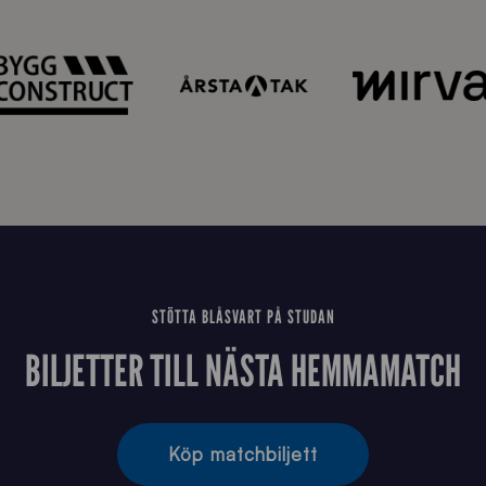
0
2
6
STÖTTA BLÅSVART PÅ STUDAN
BILJETTER TILL NÄSTA HEMMAMATCH
Köp matchbiljett