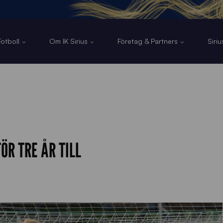
otboll
Om IK Sirius
Företag & Partners
Siri
ÖR TRE ÅR TILL