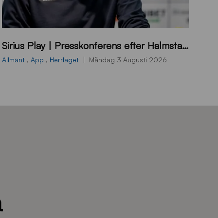
B
Sirius Play | Presskonferens efter Halmstad – Sirius
B
2
Allmänt
,
App
,
Herrlaget
Måndag 3 Augusti 2026
6
0
8
0
3
K
A
0
6
8