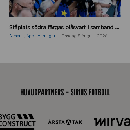
s
Ståplats södra färgas blåsvart i samband med nästa hemmamatch
ö
d
Allmänt
,
App
,
Herrlaget
Onsdag 5 Augusti 2026
r
a
-
s
t
å
HUVUDPARTNERS – SIRIUS FOTBOLL
_
2
0
2
6