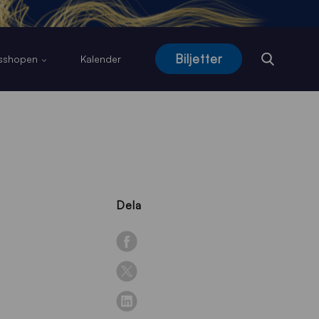
Biljetter
usshopen
Kalender
Dela