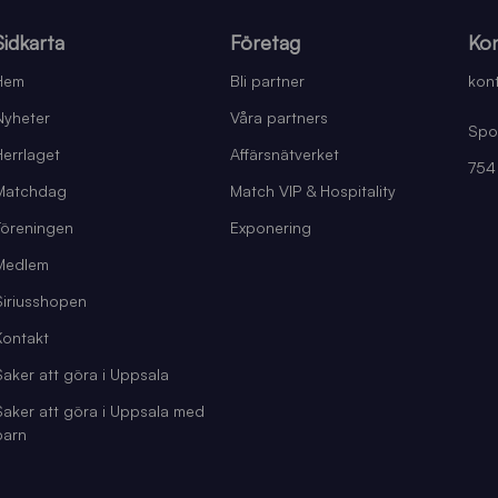
Sidkarta
Företag
Kon
Hem
Bli partner
kont
Nyheter
Våra partners
Spo
Herrlaget
Affärsnätverket
754
Matchdag
Match VIP & Hospitality
Föreningen
Exponering
Medlem
Siriusshopen
Kontakt
Saker att göra i Uppsala
Saker att göra i Uppsala med
barn