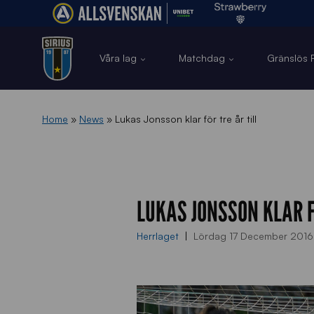
Våra lag
Matchdag
Gränslös F
Home
»
News
»
Lukas Jonsson klar för tre år till
LUKAS JONSSON KLAR F
Herrlaget
Lördag 17 December 2016