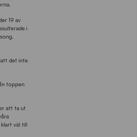
erna.
der 19 av
esulterade i
äsong.
att det inte
rån toppen
r att ta ut
 våra
art väl till