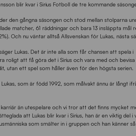
onsson blir kvar i Sirius Fotboll de tre kommande säsong
nder den gångna säsongen och stod mellan stolparna un
lade matcher, 61 räddningar och bara 13 insläppta mål r
82%). Och nu väntar alltså Allsvenskan för Lukas, nästa s
 säger Lukas. Det är inte alla som får chansen att spela i
ra roligt att få göra det i Sirius och vara med och bevisa 
 dit, utan ett spel som håller även för den högsta serien.
 Lukas, som är född 1992, som målvakt ännu är långt if
karriär än utespelare och vi tror att det finns mycket me
ätteglada att Lukas blir kvar i Sirius, han är en viktig del i
usmänniska som smälter in i gruppen och han känner så kl