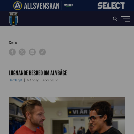
Home
»
News
»
Lugnande besked om Alvbåge
Dela
LUGNANDE BESKED OM ALVBÅGE
Herrlaget
Måndag 1 April 2019