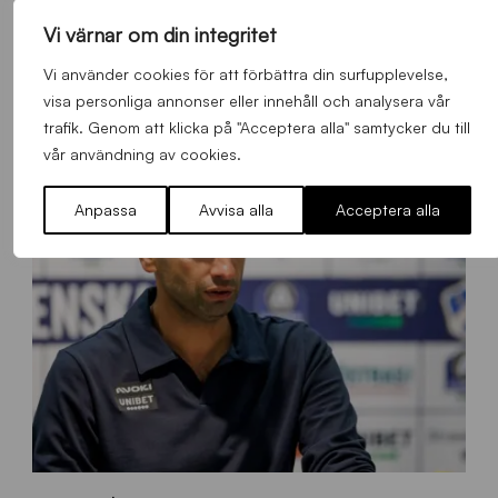
Vi värnar om din integritet
s
Ståplats södra färgas blåsvart i samband med nästa hemmamatch
ö
Vi använder cookies för att förbättra din surfupplevelse,
d
Allmänt
,
App
,
Herrlaget
Onsdag 5 Augusti 2026
visa personliga annonser eller innehåll och analysera vår
r
trafik. Genom att klicka på "Acceptera alla" samtycker du till
a
vår användning av cookies.
-
s
t
Anpassa
Avvisa alla
Acceptera alla
å
_
2
0
2
6
B