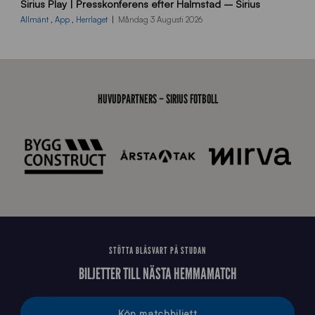
Sirius Play | Presskonferens efter Halmstad – Sirius
B
2
Allmänt
,
App
,
Herrlaget
Måndag 3 Augusti 2026
6
0
8
0
3
HUVUDPARTNERS – SIRIUS FOTBOLL
K
A
0
6
8
STÖTTA BLÅSVART PÅ STUDAN
BILJETTER TILL NÄSTA HEMMAMATCH
Köp matchbiljett