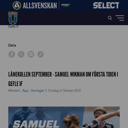
Home
»
News
»
Lånekollen September – Samuel Wikman om första tiden i
Gefle IF
Dela
LÅNEKOLLEN SEPTEMBER - SAMUEL WIKMAN OM FÖRSTA TIDEN I
GEFLE IF
Allmänt
,
App
,
Herrlaget
Onsdag 6 Oktober 2021