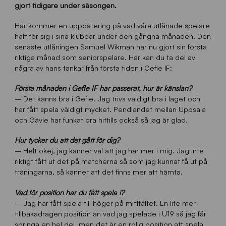
gjort tidigare under säsongen.
Här kommer en uppdatering på vad våra utlånade spelare
haft för sig i sina klubbar under den gångna månaden. Den
senaste utlåningen Samuel Wikman har nu gjort sin första
riktiga månad som seniorspelare. Här kan du ta del av
några av hans tankar från första tiden i Gefle IF:
Första månaden i Gefle IF har passerat, hur är känslan?
– Det känns bra i Gefle. Jag trivs väldigt bra i laget och
har fått spela väldigt mycket. Pendlandet mellan Uppsala
och Gävle har funkat bra hittills också så jag är glad.
Hur tycker du att det gått för dig?
– Helt okej, jag känner väl att jag har mer i mig. Jag inte
riktigt fått ut det på matcherna så som jag kunnat få ut på
träningarna, så känner att det finns mer att hämta.
Vad för position har du fått spela i?
– Jag har fått spela till höger på mittfältet. En lite mer
tillbakadragen position än vad jag spelade i U19 så jag får
springa en hel del, men det är en rolig position att spela