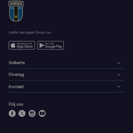
Ladda ned appen Sirius Live
Sidkarta
Företag
Kontakt
Följ oss
f
x
i
y
a
n
o
c
s
u