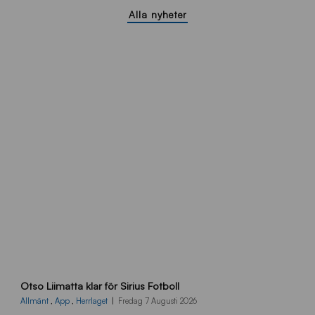
Alla nyheter
O
Otso Liimatta klar för Sirius Fotboll
L
_
Allmänt
,
App
,
Herrlaget
Fredag 7 Augusti 2026