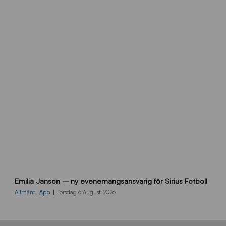
h
e
m
s
i
d
a
n
9
Emilia Janson – ny evenemangsansvarig för Sirius Fotboll
0
0
Allmänt
,
App
Torsdag 6 Augusti 2026
x
7
0