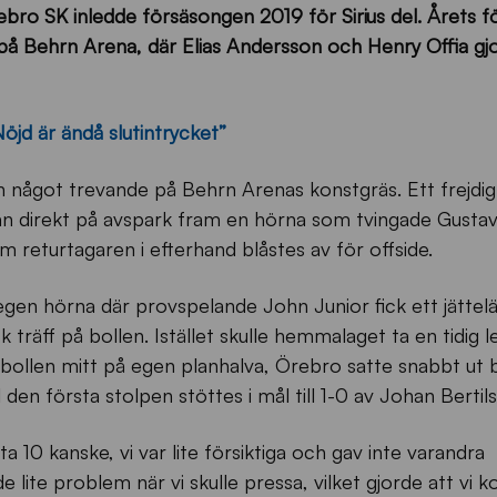
bro SK inledde försäsongen 2019 för Sirius del. Årets f
 på Behrn Arena, där Elias Andersson och Henry Offia gjo
jd är ändå slutintrycket”
ch något trevande på Behrn Arenas konstgräs. Ett frejdig
n direkt på avspark fram en hörna som tvingade Gustav 
 returtagaren i efterhand blåstes av för offside.
n egen hörna där provspelande John Junior fick ett jätte
k träff på bollen. Istället skulle hemmalaget ta en tidig l
s bollen mitt på egen planhalva, Örebro satte snabbt ut 
 den första stolpen stöttes i mål till 1-0 av Johan Bertil
 10 kanske, vi var lite försiktiga och gav inte varandra
de lite problem när vi skulle pressa, vilket gjorde att vi k