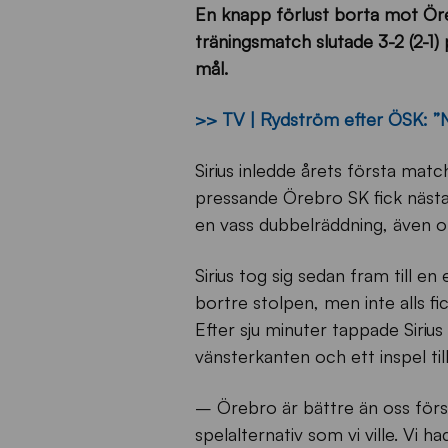
En knapp förlust borta mot Öre
träningsmatch slutade 3-2 (2-1)
mål.
>> TV | Rydström efter ÖSK: ”Nö
Sirius inledde årets första mat
pressande Örebro SK fick nästa
en vass dubbelräddning, även om
Sirius tog sig sedan fram till e
bortre stolpen, men inte alls fic
Efter sju minuter tappade Siriu
vänsterkanten och ett inspel till
– Örebro är bättre än oss första
spelalternativ som vi ville. Vi ha