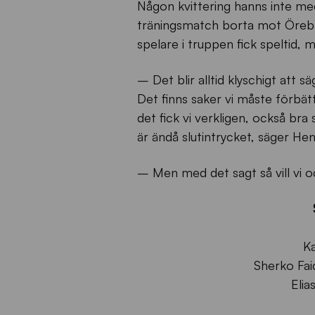
Någon kvittering hanns inte med
träningsmatch borta mot Örebro
spelare i truppen fick speltid,
– Det blir alltid klyschigt att s
Det finns saker vi måste förbä
det fick vi verkligen, också bra 
är ändå slutintrycket, säger He
– Men med det sagt så vill vi ock
Ka
Sherko Faiq
Elia