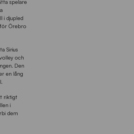
åtta spelare
ra
l i djupled
1 för Örebro
a Sirius
volley och
ingen. Den
er en lång
.
 riktigt
len i
örbi dem