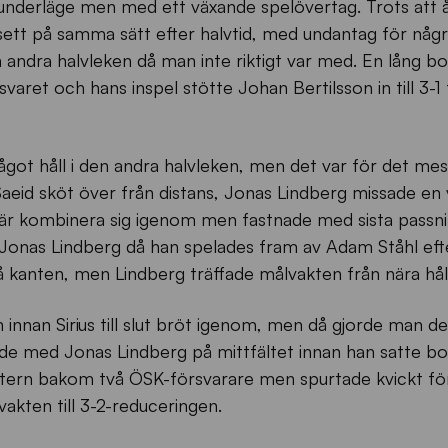
igt underläge men med ett växande spelövertag. Trots att 
 sett på samma sätt efter halvtid, med undantag för någ
 andra halvleken då man inte riktigt var med. En lång bol
svaret och hans inspel stötte Johan Bertilsson in till 3-
got håll i den andra halvleken, men det var för det mest
id sköt över från distans, Jonas Lindberg missade en 
när kombinera sig igenom men fastnade med sista passn
k Jonas Lindberg då han spelades fram av Adam Ståhl eft
å kanten, men Lindberg träffade målvakten från nära håll
 innan Sirius till slut bröt igenom, men då gjorde man det
e med Jonas Lindberg på mittfältet innan han satte bol
metern bakom två ÖSK-försvarare men spurtade kvickt f
akten till 3-2-reduceringen.