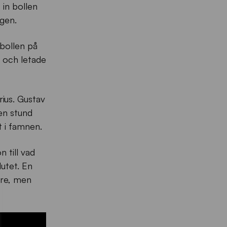
 in bollen
ägen.
 bollen på
l och letade
rius. Gustav
en stund
t i famnen.
 till vad
utet. En
are, men