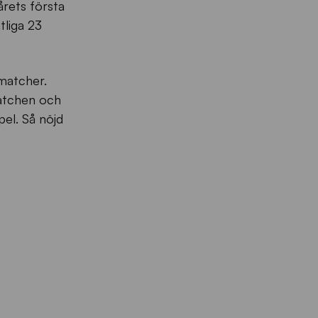
årets första
tliga 23
 matcher.
matchen och
pel. Så nöjd