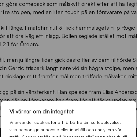
n göra comeback som målskytt direkt efter att ha tagit
bortre stolpen, med en liten touch på en försvarare på v
ärskilt länge. I matchminut 31 fick hemmalagets Filip Rogic
 att dra iväg ett inlägg. Bollen seglade istället mot må
ll 2-1 för Örebro.
, men ju längre tiden gick desto fler av dem tillhörde Si
in Gerzic frispark långt nere vid sin högra stolpe, men 
fint nickläge mitt framför mål men träffade målvaken mit
gg på sin vänsterkant. Han spelade fram Elias Andersson
men där en försvarare han fram för att täcka undan avsl
ill ett liknande nickläge som Haglund hade en stund tidig
Vi värnar om din integritet
ma.
Vi använder cookies för att förbättra din surfupplevelse,
visa personliga annonser eller innehåll och analysera vår
trafik. Genom att klicka på "Acceptera alla" samtycker du till