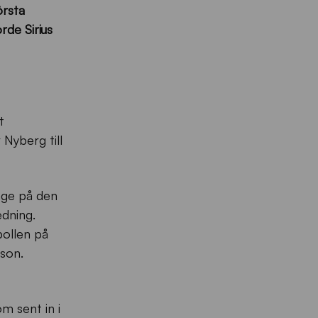
örsta
rde Sirius
t
Nyberg till
läge på den
edning.
bollen på
sson.
om sent in i