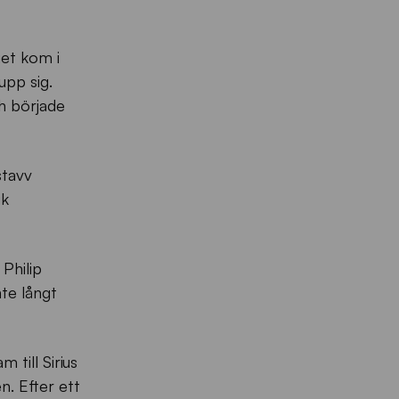
get kom i
upp sig.
h började
stavv
ik
 Philip
nte långt
till Sirius
n. Efter ett