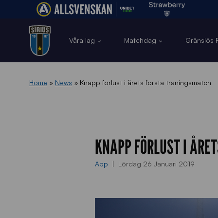
Våra lag
Matchdag
Gränslös F
Home
»
News
»
Knapp förlust i årets första träningsmatch
KNAPP FÖRLUST I ÅRE
App
Lördag 26 Januari 2019