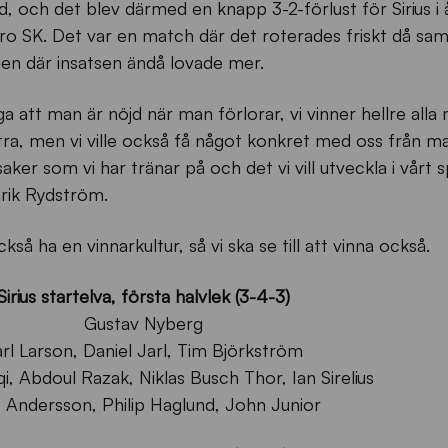
, och det blev därmed en knapp 3-2-förlust för Sirius i 
 SK. Det var en match där det roterades friskt då sam
 men där insatsen ändå lovade mer.
äga att man är nöjd när man förlorar, vi vinner hellre alla
ttra, men vi ville också få något konkret med oss från 
saker som vi har tränar på och det vi vill utveckla i vårt s
nrik Rydström.
så ha en vinnarkultur, så vi ska se till att vinna också.
Sirius startelva, första halvlek (3-4-3)
Gustav Nyberg
rl Larson, Daniel Jarl, Tim Björkström
i, Abdoul Razak, Niklas Busch Thor, Ian Sirelius
s Andersson, Philip Haglund, John Junior