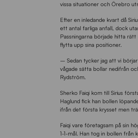
vissa situationer och Örebro utn
Efter en inledande kvart då Sir
ett antal farliga anfall, dock ut
Passningarna började hitta rät
flytta upp sina positioner.
– Sedan tycker jag att vi börjar
vågade sätta bollar nedifrån och
Rydström.
Sherko Faiqi kom till Sirius för
Haglund fick han bollen löpande 
ifrån det första krysset men trä
Faiqi vare företagsam på sin hö
1-1-mål. Han tog in bollen från 