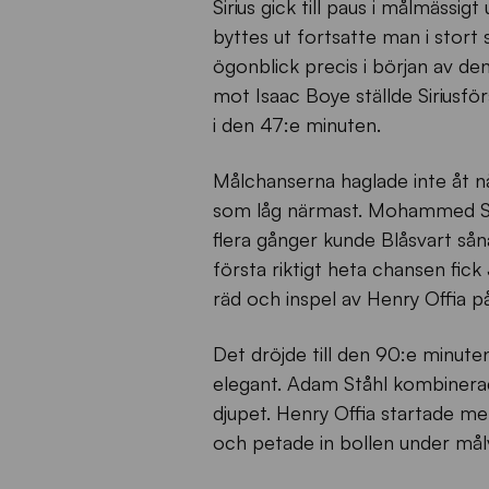
Sirius gick till paus i målmäss
byttes ut fortsatte man i stort
ögonblick precis i början av den
mot Isaac Boye ställde Siriusför
i den 47:e minuten.
Målchanserna haglade inte åt nå
som låg närmast. Mohammed Sae
flera gånger kunde Blåsvart så
första riktigt heta chansen fic
räd och inspel av Henry Offia p
Det dröjde till den 90:e minuten
elegant. Adam Ståhl kombinerad
djupet. Henry Offia startade 
och petade in bollen under målv