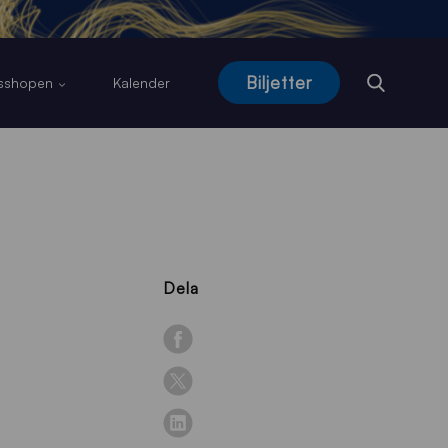
Biljetter
usshopen
Kalender
Dela