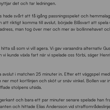
yttjar det och tar ledningen.
ius hade svårt att få igång passningsspelet och hemmala
an att riktigt komma till avslut, började Blåsvart att spela 
t adress, man tog över mer och mer av bollinnehavet oc
 hitta så som vi vill agera. Vi gav varaandra alternativ Gu
 vi kunde växla fart när vi spelade oss förbi, säger Henr
sta avslut i matchen 25 minuter in. Efter ett väggspel med
ner mot kortlinjen och sköt ur snäv vinkel. Bollen var i
ffade stolpens utsida.
gerkant och bara ett par minuter senare spelade han fram 
kanten och hittade Elias Andersson vid straffområdeslinje