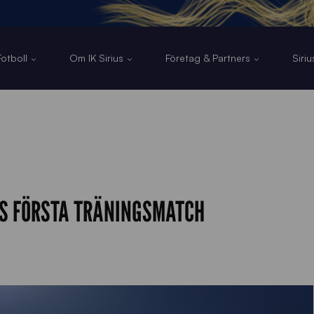
otboll
Om IK Sirius
Företag & Partners
Siri
TS FÖRSTA TRÄNINGSMATCH