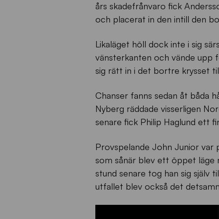
års skadefrånvaro fick Andersso
och placerat in den intill den 
Likaläget höll dock inte i sig s
vänsterkanten och vände upp för
sig rätt in i det bortre krysset ti
Chanser fanns sedan åt båda håll
Nyberg räddade visserligen Nord
senare fick Philip Haglund ett 
Provspelande John Junior var pi
som sånär blev ett öppet läge 
stund senare tog han sig själv t
utfallet blev också det detsam