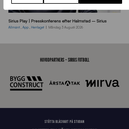
B
Sirius Play | Presskonferens efter Halmstad – Sirius
B
2
Allmänt
,
App
,
Herrlaget
Måndag 3 Augusti 2026
6
0
8
0
3
HUVUDPARTNERS – SIRIUS FOTBOLL
K
A
0
6
8
STÖTTA BLÅSVART PÅ STUDAN