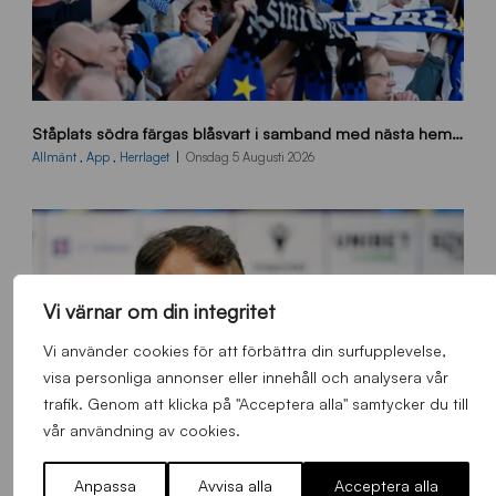
s
Ståplats södra färgas blåsvart i samband med nästa hemmamatch
ö
d
Allmänt
,
App
,
Herrlaget
Onsdag 5 Augusti 2026
r
a
-
s
t
å
Vi värnar om din integritet
_
2
Vi använder cookies för att förbättra din surfupplevelse,
0
visa personliga annonser eller innehåll och analysera vår
2
trafik. Genom att klicka på "Acceptera alla" samtycker du till
6
vår användning av cookies.
Anpassa
Avvisa alla
Acceptera alla