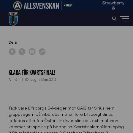
Home
»
News
»
Klara för kvartsfinal!
Dela
KLARA FÖR KVARTSFINAL!
Allmänt
Söndag 17 Mars 2013
Tack vare Elfsborgs 3-1-seger mot GAIS tar Sirius hem
gruppsegern på inbördes möten före Elfsborg! Sirius
lottades att möta Östers IF i kvartsfinalen, och matchen
kommer att spelas på bortaplan.KvartsfinalernaNorrköping
? DjurgårdenHelsingborg ? GöteborgFalkenberg ?