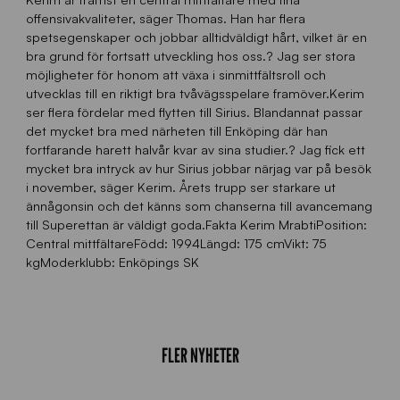
offensivakvaliteter, säger Thomas. Han har flera
spetsegenskaper och jobbar alltidväldigt hårt, vilket är en
bra grund för fortsatt utveckling hos oss.? Jag ser stora
möjligheter för honom att växa i sinmittfältsroll och
utvecklas till en riktigt bra tvåvägsspelare framöver.Kerim
ser flera fördelar med flytten till Sirius. Blandannat passar
det mycket bra med närheten till Enköping där han
fortfarande harett halvår kvar av sina studier.? Jag fick ett
mycket bra intryck av hur Sirius jobbar närjag var på besök
i november, säger Kerim. Årets trupp ser starkare ut
ännågonsin och det känns som chanserna till avancemang
till Superettan är väldigt goda.Fakta Kerim MrabtiPosition:
Central mittfältareFödd: 1994Längd: 175 cmVikt: 75
kgModerklubb: Enköpings SK
FLER NYHETER