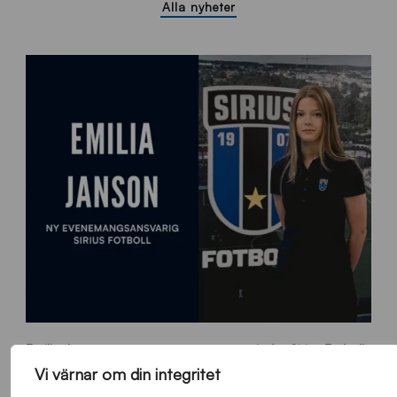
Alla nyheter
9
Emilia Janson – ny evenemangsansvarig för Sirius Fotboll
0
0
Allmänt
,
App
Torsdag 6 Augusti 2026
Vi värnar om din integritet
x