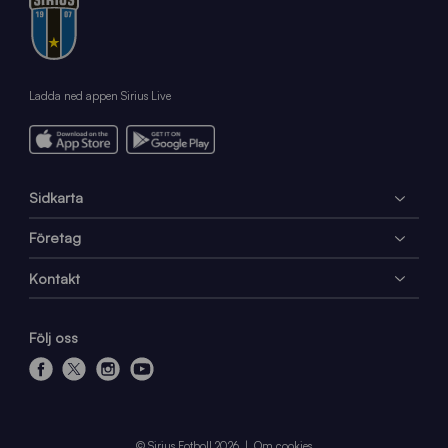
Ladda ned appen Sirius Live
Sidkarta
Företag
Kontakt
Följ oss
f
x
i
y
a
n
o
c
s
u
e
t
t
© Sirius Fotboll 2026
Om cookies