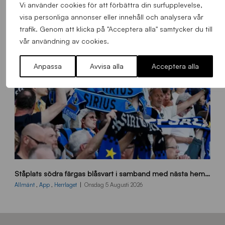
7
Vi använder cookies för att förbättra din surfupplevelse,
0
visa personliga annonser eller innehåll och analysera vår
0
trafik. Genom att klicka på "Acceptera alla" samtycker du till
_
vår användning av cookies.
E
J
Anpassa
Avvisa alla
Acceptera alla
s
Ståplats södra färgas blåsvart i samband med nästa hemmamatch
ö
d
Allmänt
,
App
,
Herrlaget
Onsdag 5 Augusti 2026
r
a
-