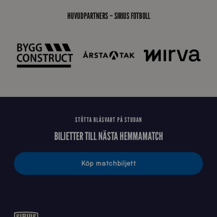
s
t
HUVUDPARTNERS – SIRIUS FOTBOLL
å
_
2
0
2
6
STÖTTA BLÅSVART PÅ STUDAN
BILJETTER TILL NÄSTA HEMMAMATCH
Köp matchbiljett