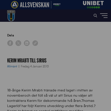
Home
»
News
»
Kerim Mrabti till Sirius
Dela
KERIM MRABTI TILL SIRIUS
Allmänt
Fredag 4 Januari 2013
18-årige Kerim Mrabti tränade med laget i mitten av
novemberoch det föll så väl ut att Sirius nu väljer att
kontraktera Kerim för dekommande två åren.Thomas
Lagerlöf har följt Kerims utveckling under flera årstid.?
Kerim är främst en central mittfältare med fina