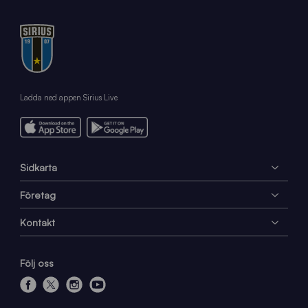
Ladda ned appen Sirius Live
Sidkarta
Företag
Kontakt
Följ oss
f
x
i
y
a
n
o