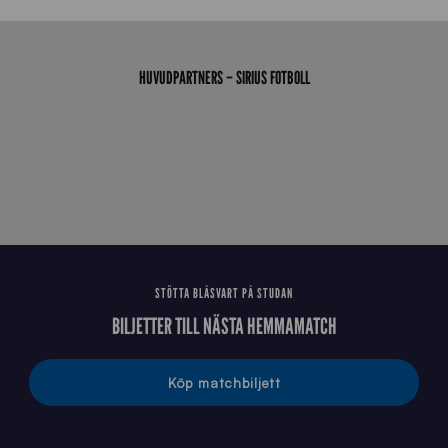
7
0
0
_
HUVUDPARTNERS – SIRIUS FOTBOLL
E
J
STÖTTA BLÅSVART PÅ STUDAN
BILJETTER TILL NÄSTA HEMMAMATCH
Köp matchbiljett