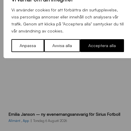
_
Allmänt
,
App
,
Herrlaget
Fredag 7 Augusti 2026
h
Vi använder cookies för att förbättra din surfupplevelse,
e
visa personliga annonser eller innehåll och analysera vår
m
trafik. Genom att klicka på "Acceptera alla" samtycker du till
s
vår användning av cookies.
i
d
Anpassa
Avvisa alla
Acceptera alla
a
n
9
Emilia Janson – ny evenemangsansvarig för Sirius Fotboll
0
0
Allmänt
,
App
Torsdag 6 Augusti 2026
x