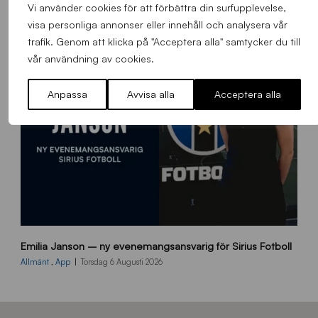
e
Vi använder cookies för att förbättra din surfupplevelse,
m
visa personliga annonser eller innehåll och analysera vår
s
trafik. Genom att klicka på "Acceptera alla" samtycker du till
i
vår användning av cookies.
d
a
Anpassa
Avvisa alla
Acceptera alla
n
9
Emilia Janson – ny evenemangsansvarig för Sirius Fotboll
0
0
Allmänt
,
App
Torsdag 6 Augusti 2026
x
7
0