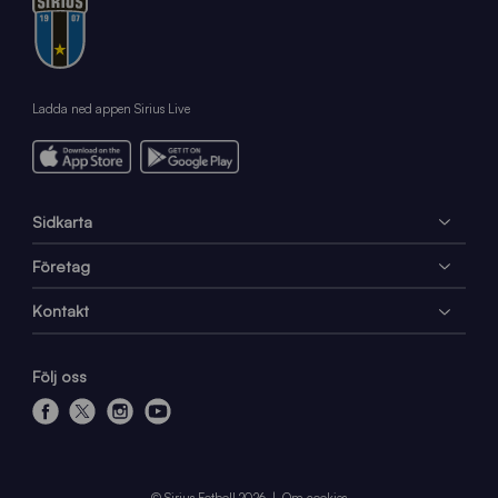
Ladda ned appen Sirius Live
Sidkarta
Företag
Kontakt
Följ oss
f
x
i
y
a
n
o
c
s
u
e
t
t
© Sirius Fotboll 2026
Om cookies