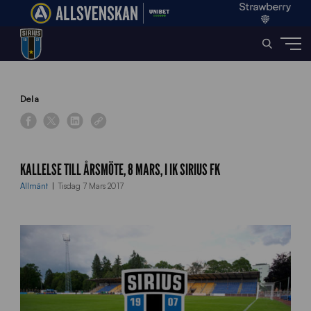
Home
»
News
»
Kallelse till årsmöte, 8 mars, i IK Sirius FK
Dela
KALLELSE TILL ÅRSMÖTE, 8 MARS, I IK SIRIUS FK
Allmänt
Tisdag 7 Mars 2017