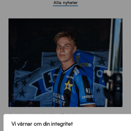
Alla nyheter
O
Otso Liimatta klar för Sirius Fotboll
L
_
Allmänt
,
App
,
Herrlaget
Fredag 7 Augusti 2026
Vi värnar om din integritet
h