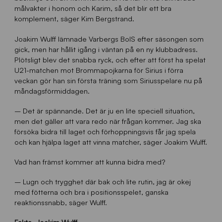
målvakter i honom och Karim, så det blir ett bra
komplement, säger Kim Bergstrand.
Joakim Wulff lämnade Varbergs BoIS efter säsongen som
gick, men har hållit igång i väntan på en ny klubbadress.
Plötsligt blev det snabba ryck, och efter att först ha spelat
U21-matchen mot Brommapojkarna för Sirius i förra
veckan gör han sin första träning som Siriusspelare nu på
måndagsförmiddagen.
– Det är spännande. Det är ju en lite speciell situation,
men det gäller att vara redo när frågan kommer. Jag ska
försöka bidra till laget och förhoppningsvis får jag spela
och kan hjälpa laget att vinna matcher, säger Joakim Wulff.
Vad han främst kommer att kunna bidra med?
– Lugn och trygghet där bak och lite rutin, jag är okej
med fötterna och bra i positionsspelet, ganska
reaktionssnabb, säger Wulff.