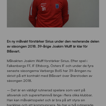
En ny målvakt förstärker Sirius under den resterande delen
av säsongen 2018. 39-årige Joakim Wulff är klar för
Blåsvart.
Målvakten Joakim Wulff förstärker Sirius. Efter spel i
Falkenbergs FF, IF Elfsborg, Östers IF och under de fyra
senaste säsongerna Varbergs BoIS har 39-åringen nu
skrivit på ett kontrakt med Blåsvart över återstoden av
säsongen 2018.
– Det är en väldigt rutinerad spelare som varit på
allsvensk och superettannivå länge i flera olika klubbar.
Han kan målvaktsspelet och är bra på att styra sin
backlinje och att kommunicera. Nu har vi två rutinerade