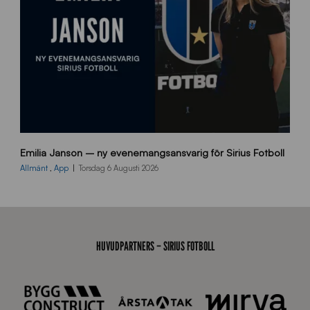
n
9
Emilia Janson – ny evenemangsansvarig för Sirius Fotboll
0
0
Allmänt
,
App
Torsdag 6 Augusti 2026
x
7
0
0
_
HUVUDPARTNERS – SIRIUS FOTBOLL
E
J