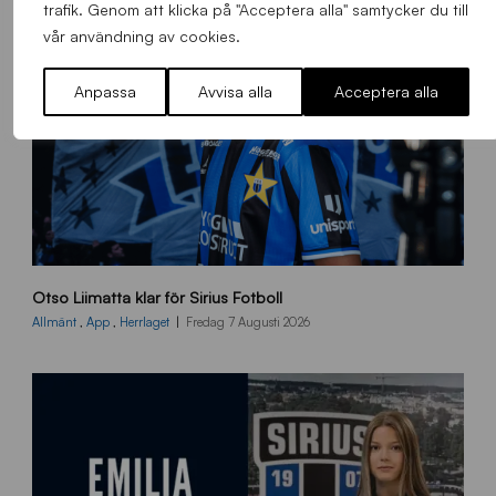
trafik. Genom att klicka på "Acceptera alla" samtycker du till
vår användning av cookies.
Anpassa
Avvisa alla
Acceptera alla
O
Otso Liimatta klar för Sirius Fotboll
L
_
Allmänt
,
App
,
Herrlaget
Fredag 7 Augusti 2026
h
e
m
s
i
d
a