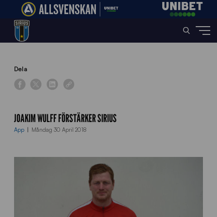
Home
»
News
»
Joakim Wulff förstärker Sirius
Dela
JOAKIM WULFF FÖRSTÄRKER SIRIUS
App
Måndag 30 April 2018