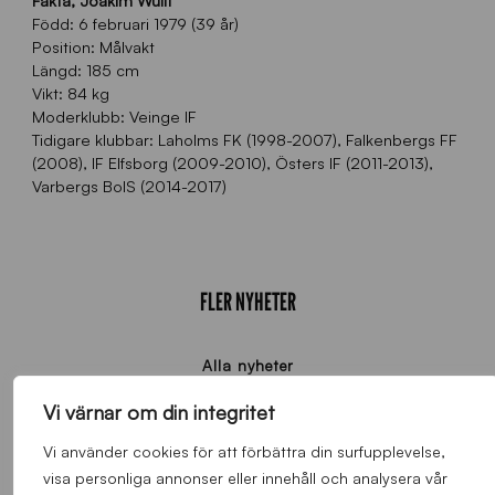
Fakta, Joakim Wulff
Född: 6 februari 1979 (39 år)
Position: Målvakt
Längd: 185 cm
Vikt: 84 kg
Moderklubb: Veinge IF
Tidigare klubbar: Laholms FK (1998-2007), Falkenbergs FF
(2008), IF Elfsborg (2009-2010), Östers IF (2011-2013),
Varbergs BoIS (2014-2017)
FLER NYHETER
Alla nyheter
Vi värnar om din integritet
Vi använder cookies för att förbättra din surfupplevelse,
visa personliga annonser eller innehåll och analysera vår