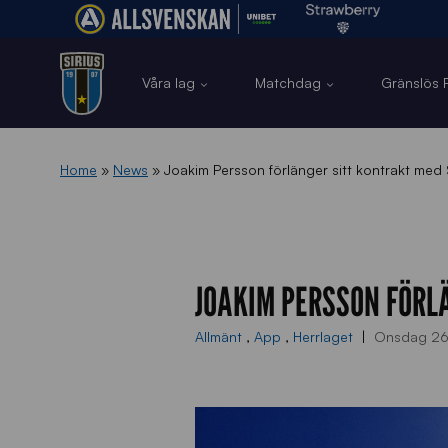
Våra lag
Matchdag
Gränslös F
Home
»
News
»
Joakim Persson förlänger sitt kontrakt med S
JOAKIM PERSSON FÖRL
Allmänt
,
App
,
Herrlaget
Onsdag 26