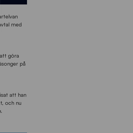
artelvan
avtal med
att göra
säsonger på
sat att han
et, och nu
.