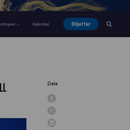
Biljetter
usshopen
Kalender
LL
Dela