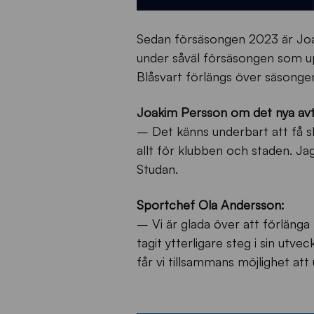
Sedan försäsongen 2023 är Joaki
under såväl försäsongen som up
Blåsvart förlängs över säsonge
Joakim Persson om det nya avt
– Det känns underbart att få s
allt för klubben och staden. Ja
Studan.
Sportchef Ola Andersson:
– Vi är glada över att förläng
tagit ytterligare steg i sin utv
får vi tillsammans möjlighet at