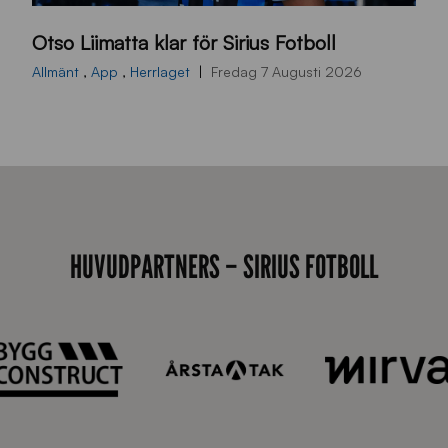
O
Otso Liimatta klar för Sirius Fotboll
L
_
Allmänt
,
App
,
Herrlaget
Fredag 7 Augusti 2026
h
e
m
s
i
d
HUVUDPARTNERS – SIRIUS FOTBOLL
a
n