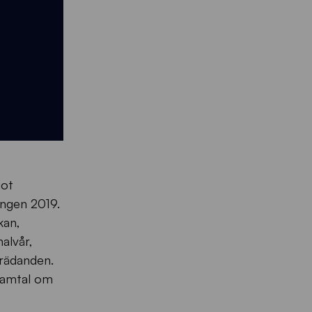
mot
ongen 2019.
kan,
alvår,
trädanden.
 samtal om