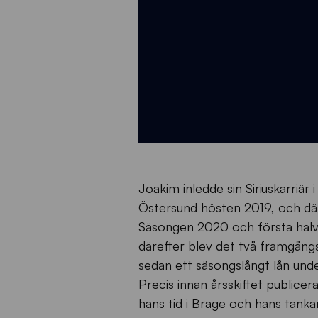
Joakim inledde sin Siriuskarriä
Östersund hösten 2019, och där
Säsongen 2020 och första halvå
därefter blev det två framgångsr
sedan ett säsongslångt lån und
Precis innan årsskiftet publice
hans tid i Brage och hans tank