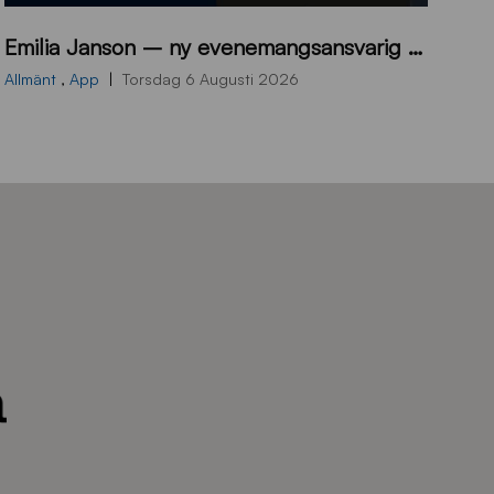
9
Emilia Janson – ny evenemangsansvarig för Sirius Fotboll
0
0
Allmänt
,
App
Torsdag 6 Augusti 2026
x
7
0
0
_
E
J