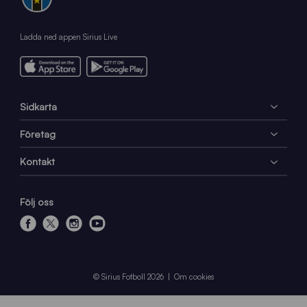
Ladda ned appen Sirius Live
Sidkarta
Företag
Kontakt
Följ oss
f
x
i
y
a
n
o
c
s
u
e
t
t
© Sirius Fotboll 2026
Om cookies
b
a
u
o
g
b