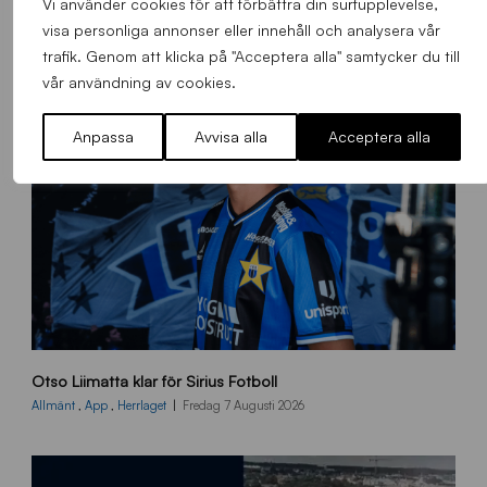
Vi använder cookies för att förbättra din surfupplevelse,
visa personliga annonser eller innehåll och analysera vår
trafik. Genom att klicka på "Acceptera alla" samtycker du till
vår användning av cookies.
Anpassa
Avvisa alla
Acceptera alla
O
Otso Liimatta klar för Sirius Fotboll
L
_
Allmänt
,
App
,
Herrlaget
Fredag 7 Augusti 2026
h
e
m