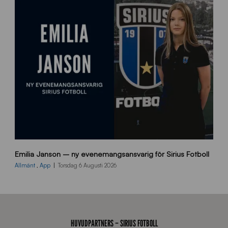
s
i
d
a
n
9
Emilia Janson – ny evenemangsansvarig för Sirius Fotboll
0
0
Allmänt
,
App
Torsdag 6 Augusti 2026
x
7
0
0
_
HUVUDPARTNERS – SIRIUS FOTBOLL