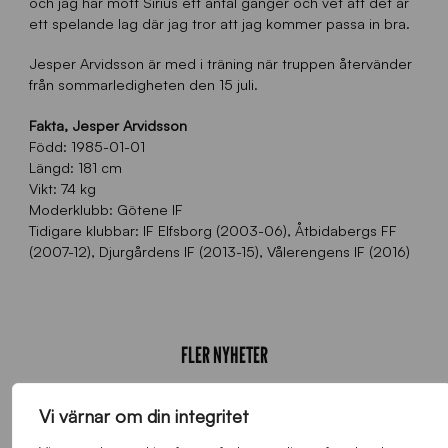
och jag har mött Sirius ett antal gånger och vet att det är
ett spelande lag där jag tror att jag kommer passa in bra.
Jesper Arvidsson är med i träning när truppen återvänder
från sommarledigheten den 15 juli.
Fakta, Jesper Arvidsson
Född: 1985-01-01
Längd: 181 cm
Vikt: 74 kg
Moderklubb: Götene IF
Tidigare klubbar: IF Elfsborg (2003-06), Åtbidabergs FF
(2007-12), Djurgårdens IF (2013-15), Vålerengens IF (2016)
FLER NYHETER
Alla nyheter
Vi värnar om din integritet