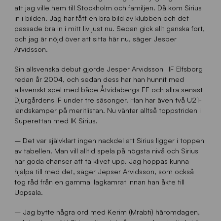
att jag ville hem till Stockholm och familjen. Då kom Sirius
in i bilden. Jag har fått en bra bild av klubben och det
passade bra in i mitt liv just nu. Sedan gick allt ganska fort,
och jag är nöjd över att sitta här nu, säger Jesper
Arvidsson.
Sin allsvenska debut gjorde Jesper Arvidsson i IF Elfsborg
redan år 2004, och sedan dess har han hunnit med
allsvenskt spel med både Åtvidabergs FF och allra senast
Djurgårdens IF under tre säsonger. Han har även två U21-
landskamper på meritlistan. Nu väntar alltså toppstriden i
Superettan med IK Sirius.
– Det var självklart ingen nackdel att Sirius ligger i toppen
av tabellen. Man vill alltid spela på högsta nivå och Sirius
har goda chanser att ta klivet upp. Jag hoppas kunna
hjälpa till med det, säger Jepser Arvidsson, som också
tog råd från en gammal lagkamrat innan han åkte till
Uppsala.
– Jag bytte några ord med Kerim (Mrabti) häromdagen,