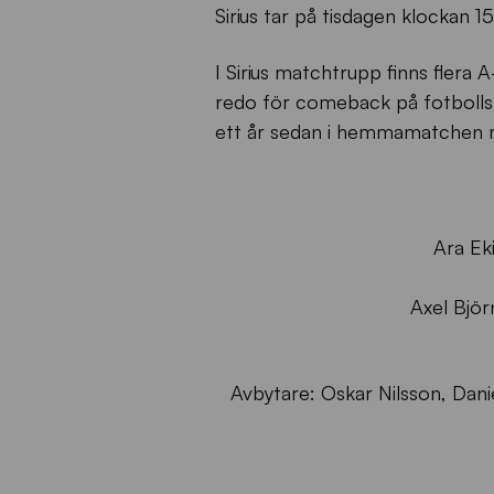
Sirius tar på tisdagen klockan
I Sirius matchtrupp finns flera 
redo för comeback på fotbollsp
ett år sedan i hemmamatchen m
Ara E
Axel Björ
Avbytare: Oskar Nilsson, Dan