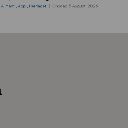
d
Allmänt
,
App
,
Herrlaget
Onsdag 5 Augusti 2026
r
a
-
s
t
å
_
2
0
2
6