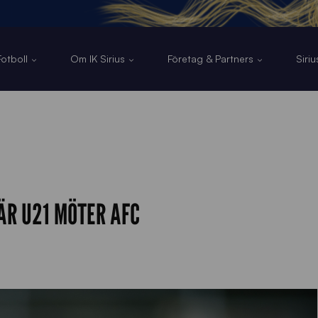
otboll
Om IK Sirius
Företag & Partners
Siri
ÄR U21 MÖTER AFC