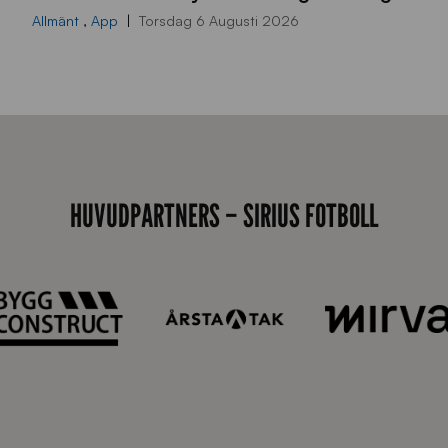
0
Allmänt
,
App
Torsdag 6 Augusti 2026
x
7
0
0
_
E
HUVUDPARTNERS – SIRIUS FOTBOLL
J