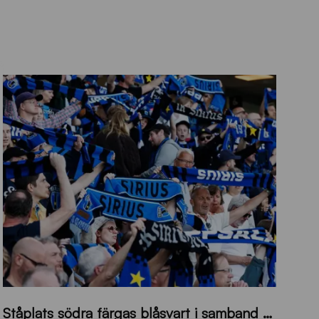
s
Ståplats södra färgas blåsvart i samband med nästa hemmamatch
ö