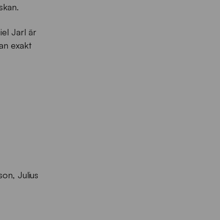
skan.
el Jarl är
an exakt
on, Julius