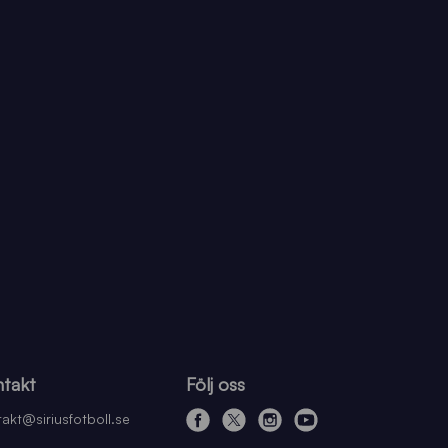
takt
Följ oss
akt@siriusfotboll.se
f
x
i
y