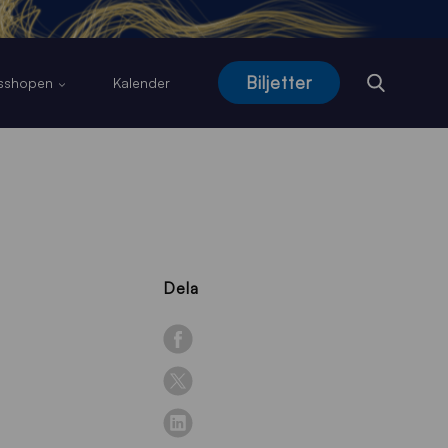
Biljetter
usshopen
Kalender
Dela