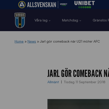
Våra lag
Matchdag
Gränslös F
Home
»
News
»
Jarl gör comeback när U21 möter AFC
JARL GÖR COMEBACK N
Allmänt
Tisdag 11 September 2018