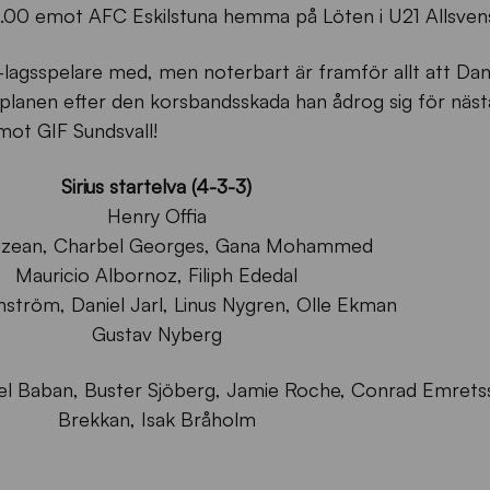
 15.00 emot AFC Eskilstuna hemma på Löten i U21 Allsven
A-lagsspelare med, men noterbart är framför allt att Dani
lanen efter den korsbandsskada han ådrog sig för näst
ot GIF Sundsvall!
Sirius startelva (4-3-3)
Henry Offia
kizean, Charbel Georges, Gana Mohammed
Mauricio Albornoz, Filiph Ededal
nström, Daniel Jarl, Linus Nygren, Olle Ekman
Gustav Nyberg
iel Baban, Buster Sjöberg, Jamie Roche, Conrad Emretss
Brekkan, Isak Bråholm