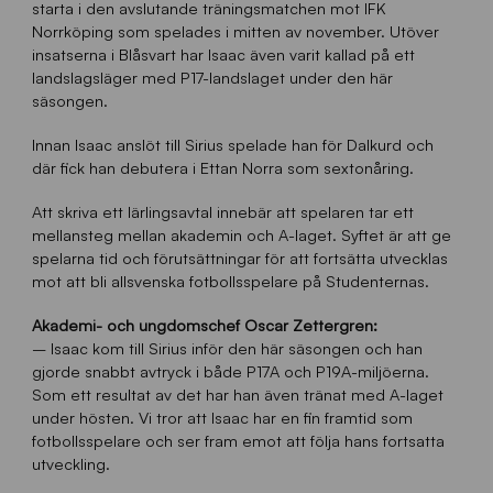
starta i den avslutande träningsmatchen mot IFK
Norrköping som spelades i mitten av november. Utöver
insatserna i Blåsvart har Isaac även varit kallad på ett
landslagsläger med P17-landslaget under den här
säsongen.
Innan Isaac anslöt till Sirius spelade han för Dalkurd och
där fick han debutera i Ettan Norra som sextonåring.
Att skriva ett lärlingsavtal innebär att spelaren tar ett
mellansteg mellan akademin och A-laget. Syftet är att ge
spelarna tid och förutsättningar för att fortsätta utvecklas
mot att bli allsvenska fotbollsspelare på Studenternas.
Akademi- och ungdomschef Oscar Zettergren:
– Isaac kom till Sirius inför den här säsongen och han
gjorde snabbt avtryck i både P17A och P19A-miljöerna.
Som ett resultat av det har han även tränat med A-laget
under hösten. Vi tror att Isaac har en fin framtid som
fotbollsspelare och ser fram emot att följa hans fortsatta
utveckling.