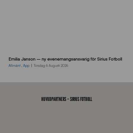
9
Emilia Janson – ny evenemangsansvarig för Sirius Fotboll
0
0
Allmänt
,
App
Torsdag 6 Augusti 2026
x
7
0
0
_
HUVUDPARTNERS – SIRIUS FOTBOLL
E
J