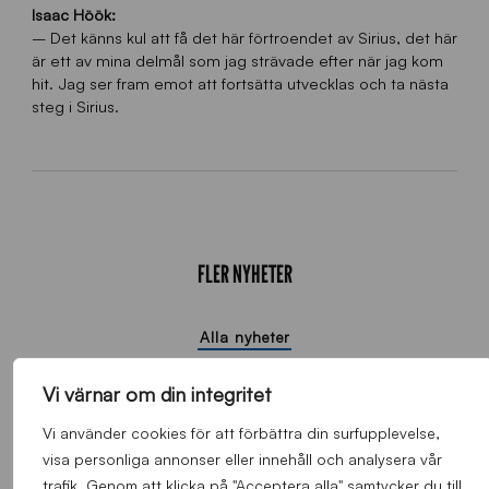
Isaac Höök:
– Det känns kul att få det här förtroendet av Sirius, det här
är ett av mina delmål som jag strävade efter när jag kom
hit. Jag ser fram emot att fortsätta utvecklas och ta nästa
steg i Sirius.
FLER NYHETER
Alla nyheter
Vi värnar om din integritet
Vi använder cookies för att förbättra din surfupplevelse,
visa personliga annonser eller innehåll och analysera vår
trafik. Genom att klicka på "Acceptera alla" samtycker du till