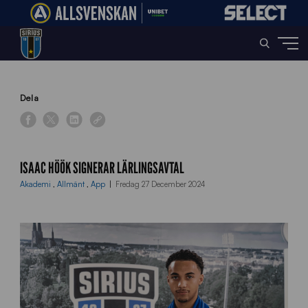
Home
»
News
»
Isaac Höök signerar lärlingsavtal
Dela
ISAAC HÖÖK SIGNERAR LÄRLINGSAVTAL
Akademi
,
Allmänt
,
App
Fredag 27 December 2024