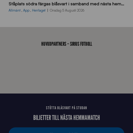
Ståplats södra färgas blåsvart i samband med nästa hemmamatch
ö
d
Allmänt
,
App
,
Herrlaget
Onsdag 5 Augusti 2026
r
a
-
s
t
HUVUDPARTNERS – SIRIUS FOTBOLL
å
_
2
0
2
6
STÖTTA BLÅSVART PÅ STUDAN
BILJETTER TILL NÄSTA HEMMAMATCH