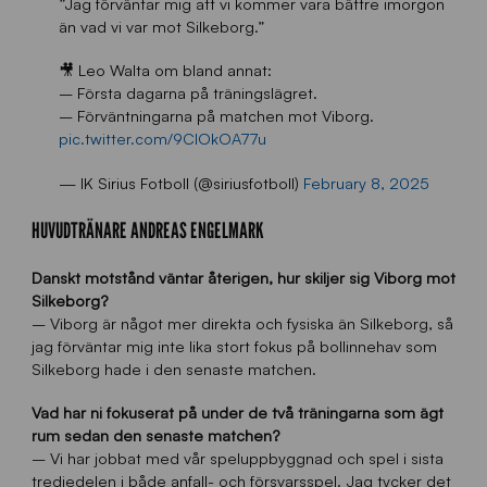
”Jag förväntar mig att vi kommer vara bättre imorgon
än vad vi var mot Silkeborg.”
🎥 Leo Walta om bland annat:
– Första dagarna på träningslägret.
– Förväntningarna på matchen mot Viborg.
pic.twitter.com/9ClOkOA77u
— IK Sirius Fotboll (@siriusfotboll)
February 8, 2025
HUVUDTRÄNARE ANDREAS ENGELMARK
Danskt motstånd väntar återigen, hur skiljer sig Viborg mot
Silkeborg?
– Viborg är något mer direkta och fysiska än Silkeborg, så
jag förväntar mig inte lika stort fokus på bollinnehav som
Silkeborg hade i den senaste matchen.
Vad har ni fokuserat på under de två träningarna som ägt
rum sedan den senaste matchen
?
– Vi har jobbat med vår speluppbyggnad och spel i sista
tredjedelen i både anfall- och försvarsspel. Jag tycker det