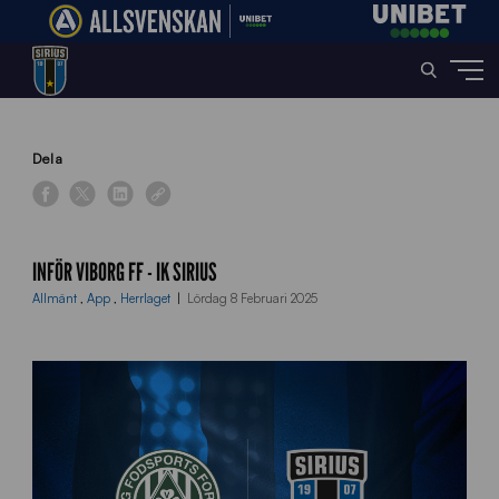
Home
»
News
»
Inför Viborg FF – IK Sirius
Dela
INFÖR VIBORG FF - IK SIRIUS
Allmänt
,
App
,
Herrlaget
Lördag 8 Februari 2025