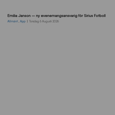
9
Emilia Janson – ny evenemangsansvarig för Sirius Fotboll
0
0
Allmänt
,
App
Torsdag 6 Augusti 2026
x
7
0
0
_
E
J
s