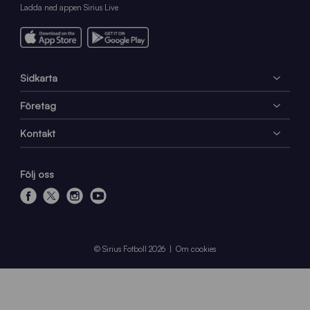
Ladda ned appen Sirius Live
Sidkarta
Företag
Kontakt
Följ oss
f
x
i
y
a
n
o
c
s
u
e
t
t
© Sirius Fotboll 2026
Om cookies
b
a
u
o
g
b
o
r
e
k
a