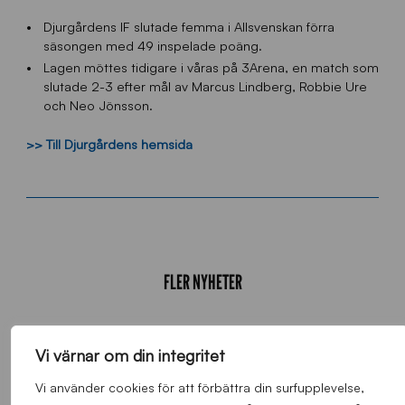
Djurgårdens IF slutade femma i Allsvenskan förra
säsongen med 49 inspelade poäng.
Lagen möttes tidigare i våras på 3Arena, en match som
slutade 2-3 efter mål av Marcus Lindberg, Robbie Ure
och Neo Jönsson.
>> Till
Djurgårdens
hemsida
FLER NYHETER
Alla nyheter
Vi värnar om din integritet
Vi använder cookies för att förbättra din surfupplevelse,