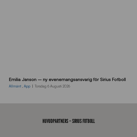
d
a
n
9
Emilia Janson – ny evenemangsansvarig för Sirius Fotboll
0
0
Allmänt
,
App
Torsdag 6 Augusti 2026
x
7
0
0
_
HUVUDPARTNERS – SIRIUS FOTBOLL
E
J