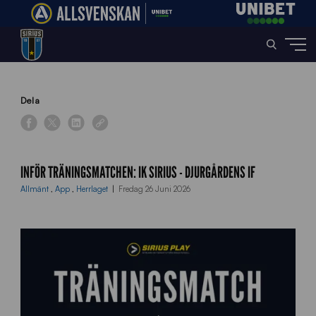
Home
»
News
»
Inför träningsmatchen: IK Sirius – Djurgårdens IF
Dela
INFÖR TRÄNINGSMATCHEN: IK SIRIUS - DJURGÅRDENS IF
Allmänt
,
App
,
Herrlaget
Fredag 26 Juni 2026