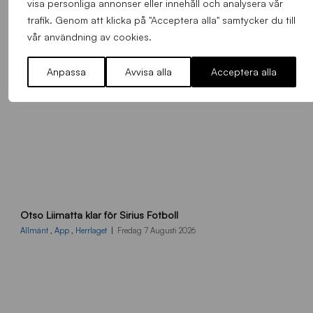
visa personliga annonser eller innehåll och analysera vår
trafik. Genom att klicka på "Acceptera alla" samtycker du till
vår användning av cookies.
Anpassa
Avvisa alla
Acceptera alla
O
Otso Liimatta klar för Sirius Fotboll
L
_
Allmänt
,
App
,
Herrlaget
Fredag 7 Augusti 2026
h
e
m
s
i