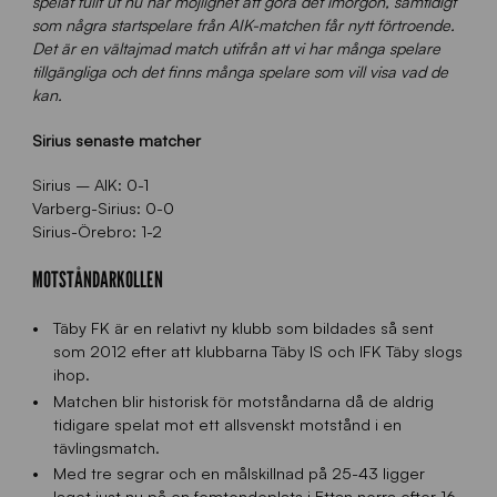
spelat fullt ut nu har möjlighet att göra det imorgon, samtidigt
som några startspelare från AIK-matchen får nytt förtroende.
Det är en vältajmad match utifrån att vi har många spelare
tillgängliga och det finns många spelare som vill visa vad de
kan.
Sirius senaste matcher
Sirius – AIK: 0-1
Varberg-Sirius: 0-0
Sirius-Örebro: 1-2
MOTSTÅNDARKOLLEN
Täby FK är en relativt ny klubb som bildades så sent
som 2012 efter att klubbarna Täby IS och IFK Täby slogs
ihop.
Matchen blir historisk för motståndarna då de aldrig
tidigare spelat mot ett allsvenskt motstånd i en
tävlingsmatch.
Med tre segrar och en målskillnad på 25-43 ligger
laget just nu på en femtondeplats i Ettan norra efter 16