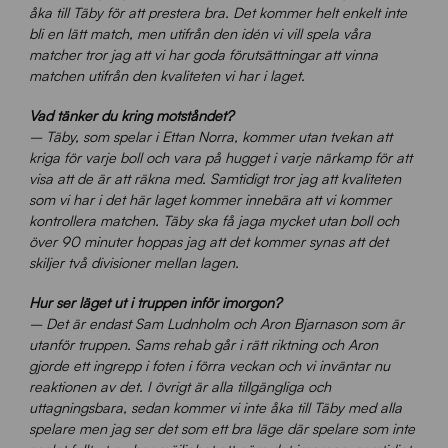
åka till Täby för att prestera bra. Det kommer helt enkelt inte
bli en lätt match, men utifrån den idén vi vill spela våra
matcher tror jag att vi har goda förutsättningar att vinna
matchen utifrån den kvaliteten vi har i laget.
Vad tänker du kring motståndet?
– Täby, som spelar i Ettan Norra, kommer utan tvekan att
kriga för varje boll och vara på hugget i varje närkamp för att
visa att de är att räkna med. Samtidigt tror jag att kvaliteten
som vi har i det här laget kommer innebära att vi kommer
kontrollera matchen. Täby ska få jaga mycket utan boll och
över 90 minuter hoppas jag att det kommer synas att det
skiljer två divisioner mellan lagen.
Hur ser läget ut i truppen inför imorgon?
– Det är endast Sam Ludnholm och Aron Bjarnason som är
utanför truppen. Sams rehab går i rätt riktning och Aron
gjorde ett ingrepp i foten i förra veckan och vi inväntar nu
reaktionen av det. I övrigt är alla tillgängliga och
uttagningsbara, sedan kommer vi inte åka till Täby med alla
spelare men jag ser det som ett bra läge där spelare som inte