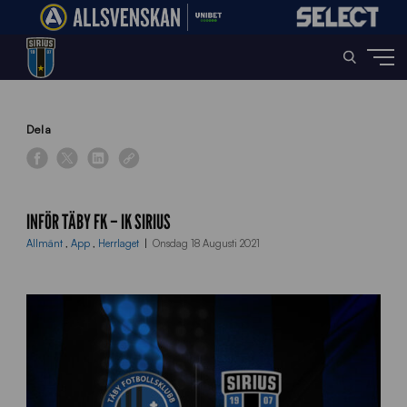
Home
»
News
»
Inför Täby FK – IK Sirius
Dela
INFÖR TÄBY FK – IK SIRIUS
Allmänt
,
App
,
Herrlaget
Onsdag 18 Augusti 2021