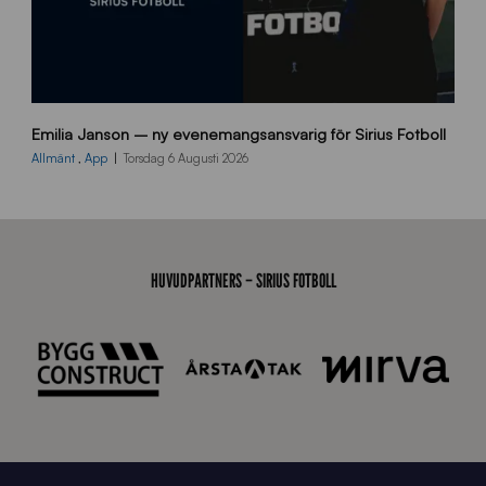
9
Emilia Janson – ny evenemangsansvarig för Sirius Fotboll
0
0
Allmänt
,
App
Torsdag 6 Augusti 2026
x
7
0
0
_
HUVUDPARTNERS – SIRIUS FOTBOLL
E
J