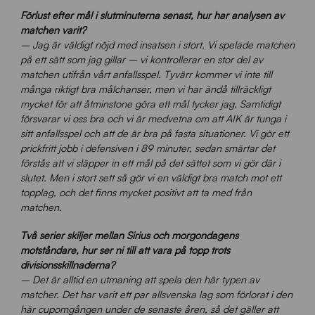
Förlust efter mål i slutminuterna senast, hur har analysen av
matchen varit?
– Jag är väldigt nöjd med insatsen i stort. Vi spelade matchen
på ett sätt som jag gillar – vi kontrollerar en stor del av
matchen utifrån vårt anfallsspel. Tyvärr kommer vi inte till
många riktigt bra målchanser, men vi har ändå tillräckligt
mycket för att åtminstone göra ett mål tycker jag. Samtidigt
försvarar vi oss bra och vi är medvetna om att AIK är tunga i
sitt anfallsspel och att de är bra på fasta situationer. Vi gör ett
prickfritt jobb i defensiven i 89 minuter, sedan smärtar det
förstås att vi släpper in ett mål på det sättet som vi gör där i
slutet. Men i stort sett så gör vi en väldigt bra match mot ett
topplag, och det finns mycket positivt att ta med från
matchen.
Två serier skiljer mellan Sirius och morgondagens
motståndare, hur ser ni till att vara på topp trots
divisionsskillnaderna?
– Det är alltid en utmaning att spela den här typen av
matcher. Det har varit ett par allsvenska lag som förlorat i den
här cupomgången under de senaste åren, så det gäller att