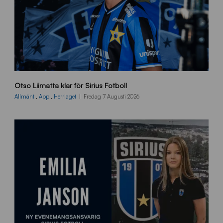
O
Otso Liimatta klar för Sirius Fotboll
L
_
Allmänt
,
App
,
Herrlaget
Fredag 7 Augusti 2026
h
e
m
s
i
d
a
n