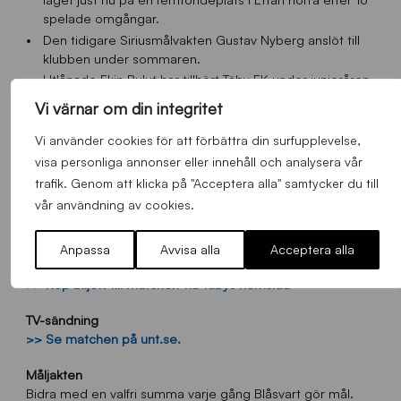
spelade omgångar.
Den tidigare Siriusmålvakten Gustav Nyberg anslöt till
klubben under sommaren.
Utlånade Ekin Bulut har tillhört Täby FK under junioråren.
Vi värnar om din integritet
Täby FK:s senaste matcher
Täby-Piteå: 2-1
Vi använder cookies för att förbättra din surfupplevelse,
Dalkurd– Täby: 5-1
visa personliga annonser eller innehåll och analysera vår
Täby-Hudiksvall: 2-1
trafik. Genom att klicka på "Acceptera alla" samtycker du till
vår användning av cookies.
Spelschema
>> Till spelschemat för Svenska Cupen på svenskfotboll.se
Anpassa
Avvisa alla
Acceptera alla
Matchbiljetter
>> Köp biljett till matchen via Täbys hemsida
TV-sändning
>> Se matchen på unt.se.
Måljakten
Bidra med en valfri summa varje gång Blåsvart gör mål.