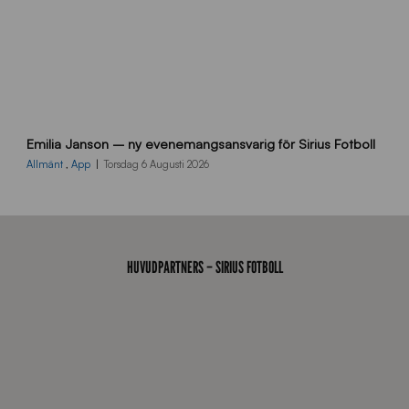
9
Emilia Janson – ny evenemangsansvarig för Sirius Fotboll
0
0
Allmänt
,
App
Torsdag 6 Augusti 2026
x
7
0
0
_
HUVUDPARTNERS – SIRIUS FOTBOLL
E
J