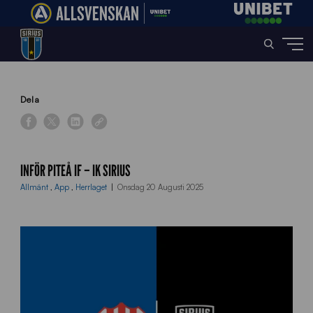
Home
»
News
»
Inför Piteå IF – IK Sirius
Dela
INFÖR PITEÅ IF – IK SIRIUS
Allmänt
,
App
,
Herrlaget
Onsdag 20 Augusti 2025