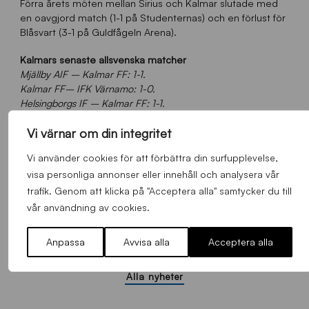
Förra årets möten mellan Sirius och Kalmar slutade med
en oavgjord match (1-1 på Studenternas) och en förlust för
Blåsvart (3-1 på Guldfågeln Arena).
Kalmars senaste allsvenska matcher
Mjällby AIF – Kalmar FF: 1-1.
Kalmar FF– IFK Värnamo: 1-0
.
Helsingborgs IF – Kalmar FF: 1-1
.
>> Till Kalmar FFs
hemsida
Vi värnar om din integritet
Vi använder cookies för att förbättra din surfupplevelse,
visa personliga annonser eller innehåll och analysera vår
trafik. Genom att klicka på "Acceptera alla" samtycker du till
vår användning av cookies.
FLER NYHETER
Anpassa
Avvisa alla
Acceptera alla
Alla nyheter