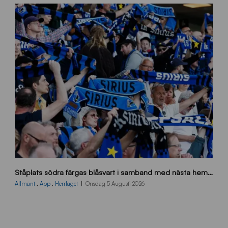
s
Ståplats södra färgas blåsvart i samband med nästa hemmamatch
ö
d
Allmänt
,
App
,
Herrlaget
Onsdag 5 Augusti 2026
r
a
-
s