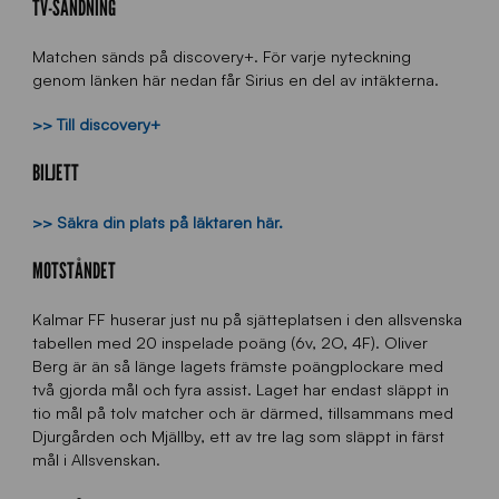
TV-SÄNDNING
Matchen sänds på discovery+. För varje nyteckning
genom länken här nedan får Sirius en del av intäkterna.
>> Till discovery+
BILJETT
>> Säkra din plats på läktaren här.
MOTSTÅNDET
Kalmar FF huserar just nu på sjätteplatsen i den allsvenska
tabellen med 20 inspelade poäng (6v, 2O, 4F). Oliver
Berg är än så länge lagets främste poängplockare med
två gjorda mål och fyra assist. Laget har endast släppt in
tio mål på tolv matcher och är därmed, tillsammans med
Djurgården och Mjällby, ett av tre lag som släppt in färst
mål i Allsvenskan.