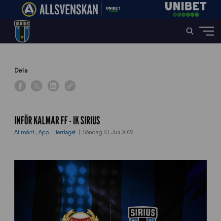
Home
»
News
»
Inför Kalmar FF – IK Sirius
Dela
INFÖR KALMAR FF - IK SIRIUS
Allmänt
,
App
,
Herrlaget
Söndag 10 Juli 2022