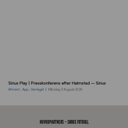
t
å
_
2
0
2
6
B
Sirius Play | Presskonferens efter Halmstad – Sirius
B
2
Allmänt
,
App
,
Herrlaget
Måndag 3 Augusti 2026
6
0
8
0
3
HUVUDPARTNERS – SIRIUS FOTBOLL
K