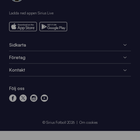
Ladda ned appen Sirius Live
Sidkarta
Företag
Kontakt
Följ oss
f
x
i
y
a
n
o
c
s
u
e
t
t
© Sirius Fotboll 2026
Om cookies
b
a
u
o
g
b
o
r
e