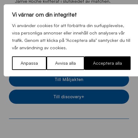
Jamie Roche kvitterat i slutskedet av matchen.
Vi värnar om din integritet
Varbergs senaste matcher:
Vi använder cookies för att förbättra din surfupplevelse,
Varbergs BoIS – IF Brommapojkarna: 4-3
visa personliga annonser eller innehåll och analysera vår
AIK – Varbergs BoIS: 3-0
trafik. Genom att klicka på "Acceptera alla" samtycker du till
IFK Karlshamn – Varbergs BoIS: 0-1 (Svenska Cupen).
vår användning av cookies.
>> Till Varbergs hemsida
Anpassa
Avvisa alla
Acceptera alla
Till Måljakten
Till discovery+