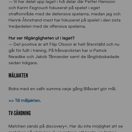
– Vi har delat upp laget i två delar där Petter Hansson
och Karim Fegrouch fokuserat på spelet i eget
straffområde med de defensiva spelarna, medan jag och
Henrik Åhnstrand mest har fokuserat på spelet i den sista
tredjedelen med de offensiva spelarna.
Hur ser tillgängligheten ut i laget?
– Det positiva är att Filip Olsson är helt återställd och nu
går för fullt i träning. På frånvarolistan har vi Patrick
Nwadike och Jakob Tånnander samt de långtidsskadade
sedan tidigare.
MÅLJAKTEN
Bidra med en valfri summa varje gång Blåsvart gör mål.
>> Till måljakten.
TV-SÄNDNING
Matchen sänds på discovery+. Har du inte möjlighet att se