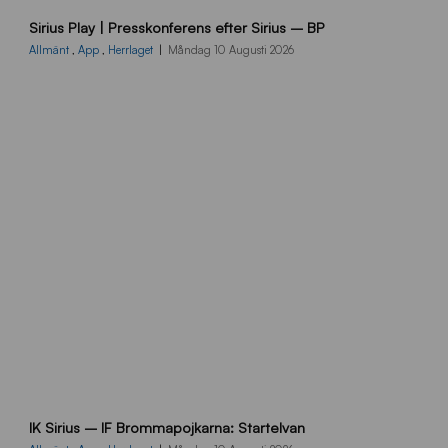
A
Sirius Play | Presskonferens efter Sirius – BP
E
_
Allmänt
,
App
,
Herrlaget
Måndag 10 Augusti 2026
P
K
_
1
0
a
u
g
u
s
t
i
2
0
2
6
S
IK Sirius – IF Brommapojkarna: Startelvan
t