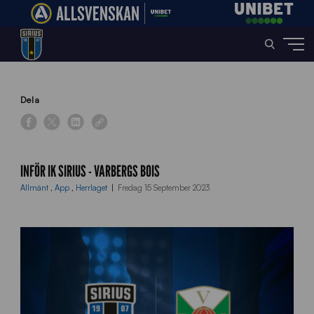
Home
»
News
»
Inför IK Sirius – Varbergs BoIS
Dela
INFÖR IK SIRIUS - VARBERGS BOIS
Allmänt
,
App
,
Herrlaget
Fredag 15 September 2023