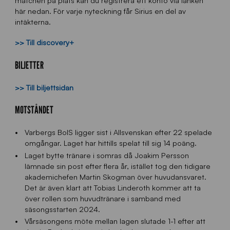
matchen på plats kan du registrera ett konto via länken
här nedan. För varje nyteckning får Sirius en del av
intäkterna.
>> Till discovery+
BILJETTER
>> Till biljettsidan
MOTSTÅNDET
Varbergs BoIS ligger sist i Allsvenskan efter 22 spelade
omgångar. Laget har hittills spelat till sig 14 poäng.
Laget bytte tränare i somras då Joakim Persson
lämnade sin post efter flera år, istället tog den tidigare
akademichefen Martin Skogman över huvudansvaret.
Det är även klart att Tobias Linderoth kommer att ta
över rollen som huvudtränare i samband med
säsongsstarten 2024.
Vårsäsongens möte mellan lagen slutade 1-1 efter att