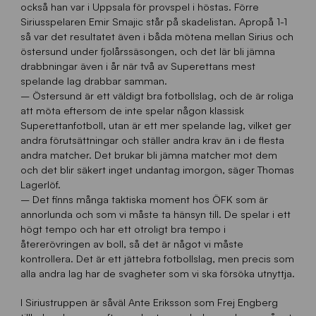
också han var i Uppsala för provspel i höstas. Förre
Siriusspelaren Emir Smajic står på skadelistan. Apropå 1-1
så var det resultatet även i båda mötena mellan Sirius och
östersund under fjolårssäsongen, och det lär bli jämna
drabbningar även i år när två av Superettans mest
spelande lag drabbar samman.
– Östersund är ett väldigt bra fotbollslag, och de är roliga
att möta eftersom de inte spelar någon klassisk
Superettanfotboll, utan är ett mer spelande lag, vilket ger
andra förutsättningar och ställer andra krav än i de flesta
andra matcher. Det brukar bli jämna matcher mot dem
och det blir säkert inget undantag imorgon, säger Thomas
Lagerlöf.
– Det finns många taktiska moment hos ÖFK som är
annorlunda och som vi måste ta hänsyn till. De spelar i ett
högt tempo och har ett otroligt bra tempo i
återerövringen av boll, så det är något vi måste
kontrollera. Det är ett jättebra fotbollslag, men precis som
alla andra lag har de svagheter som vi ska försöka utnyttja.
I Siriustruppen är såväl Ante Eriksson som Frej Engberg