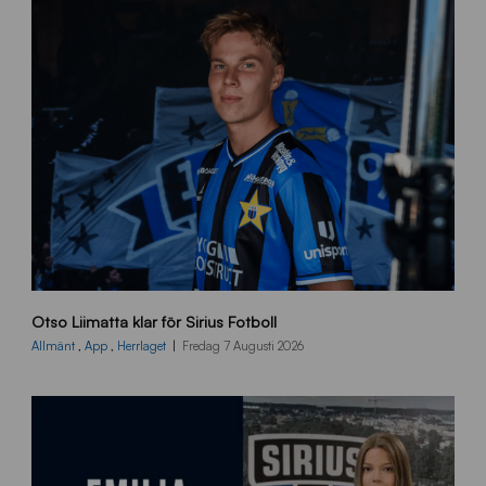
O
Otso Liimatta klar för Sirius Fotboll
L
_
Allmänt
,
App
,
Herrlaget
Fredag 7 Augusti 2026
h
e
m
s
i
d