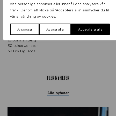
17 Kingsley Sarfo
visa personliga annonser eller innehåll och analysera vår
18 Nicklas Maripuu
trafik. Genom att klicka på "Acceptera alla" samtycker du till
19 Christer Gustafsson
vår användning av cookies.
20 Moses Ogbu
21 Andreas Eriksson
22 Daniel Ahonen
Anpassa
Avvisa alla
Acceptera alla
25 Carl Nyström
27 Jonatan Berg
30 Lukas Jonsson
33 Erik Figueroa
FLER NYHETER
Alla nyheter