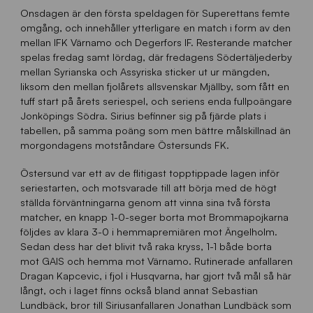
Onsdagen är den första speldagen för Superettans femte
omgång, och innehåller ytterligare en match i form av den
mellan IFK Värnamo och Degerfors IF. Resterande matcher
spelas fredag samt lördag, där fredagens Södertäljederby
mellan Syrianska och Assyriska sticker ut ur mängden,
liksom den mellan fjolårets allsvenskar Mjällby, som fått en
tuff start på årets seriespel, och seriens enda fullpoängare
Jonköpings Södra. Sirius befinner sig på fjärde plats i
tabellen, på samma poäng som men bättre målskillnad än
morgondagens motståndare Östersunds FK.
Östersund var ett av de flitigast topptippade lagen inför
seriestarten, och motsvarade till att börja med de högt
ställda förväntningarna genom att vinna sina två första
matcher, en knapp 1-0-seger borta mot Brommapojkarna
följdes av klara 3-0 i hemmapremiären mot Ängelholm.
Sedan dess har det blivit två raka kryss, 1-1 både borta
mot GAIS och hemma mot Värnamo. Rutinerade anfallaren
Dragan Kapcevic, i fjol i Husqvarna, har gjort två mål så här
långt, och i laget finns också bland annat Sebastian
Lundbäck, bror till Siriusanfallaren Jonathan Lundbäck som