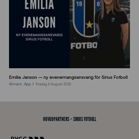
a
n
9
Emilia Janson – ny evenemangsansvarig för Sirius Fotboll
0
0
Allmänt
,
App
Torsdag 6 Augusti 2026
x
7
0
0
_
HUVUDPARTNERS – SIRIUS FOTBOLL
E
J