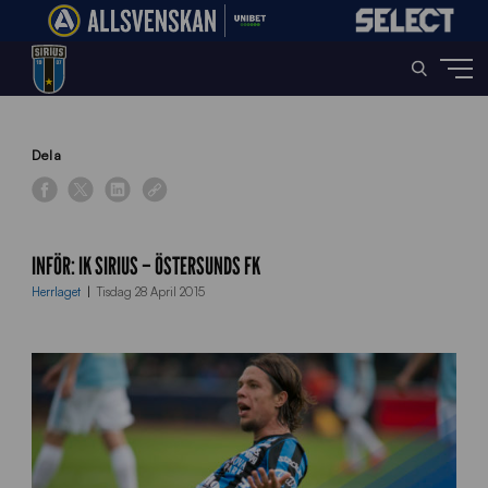
Home
»
News
»
Inför: IK Sirius – Östersunds FK
Dela
INFÖR: IK SIRIUS – ÖSTERSUNDS FK
Herrlaget
Tisdag 28 April 2015