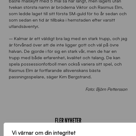
bäste målskytt med 5 mål så här långt, men lagets utan
tvekan största namn är bröderna Viktor och Rasmus Elm,
som ledde laget till sitt första SM-guld för tio år sedan och
som sedan en tid är tillbaka i hemstaden efter varsitt
utlandsäventyr.
– Kalmar är ett väldigt bra lag med en stark trupp, och jag
är förvånad över att de inte ligger gott och väl på övre
halvan. De gjorde i för sig en stark vår, men de har en
trupp med både erfarenhet, kvalitet och talang. De kan
spela possessionfotboll men också variera sitt spel, och
Rasmus Elm är fortfarande allsvenskans bästa
passningsspelare, säger Kim Bergstrand.
Foto: Björn Pettersson
FLER NYHETER
Vi värnar om din integritet