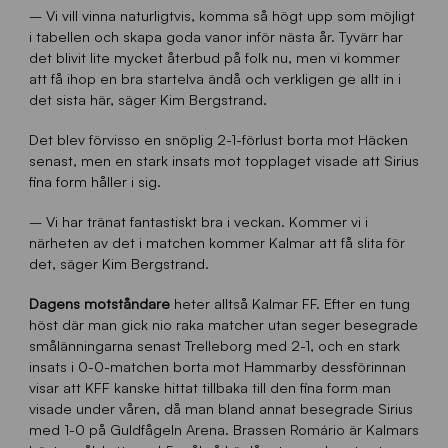
– Vi vill vinna naturligtvis, komma så högt upp som möjligt
i tabellen och skapa goda vanor inför nästa år. Tyvärr har
det blivit lite mycket återbud på folk nu, men vi kommer
att få ihop en bra startelva ändå och verkligen ge allt in i
det sista här, säger Kim Bergstrand.
Det blev förvisso en snöplig 2-1-förlust borta mot Häcken
senast, men en stark insats mot topplaget visade att Sirius
fina form håller i sig.
– Vi har tränat fantastiskt bra i veckan. Kommer vi i
närheten av det i matchen kommer Kalmar att få slita för
det, säger Kim Bergstrand.
Dagens motståndare
heter alltså Kalmar FF. Efter en tung
höst där man gick nio raka matcher utan seger besegrade
smålänningarna senast Trelleborg med 2-1, och en stark
insats i 0-0-matchen borta mot Hammarby dessförinnan
visar att KFF kanske hittat tillbaka till den fina form man
visade under våren, då man bland annat besegrade Sirius
med 1-0 på Guldfågeln Arena. Brassen Romário är Kalmars