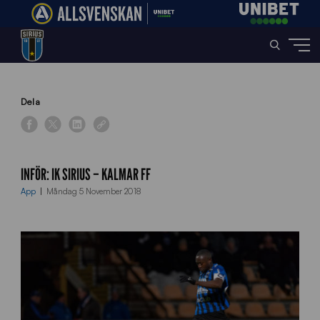
Home
»
News
»
Inför: IK Sirius – Kalmar FF
Dela
INFÖR: IK SIRIUS – KALMAR FF
App
Måndag 5 November 2018