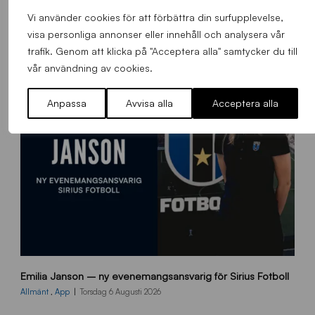
Alla nyheter
Vi använder cookies för att förbättra din surfupplevelse,
visa personliga annonser eller innehåll och analysera vår
trafik. Genom att klicka på "Acceptera alla" samtycker du till
vår användning av cookies.
Anpassa
Avvisa alla
Acceptera alla
9
Emilia Janson – ny evenemangsansvarig för Sirius Fotboll
0
0
Allmänt
,
App
Torsdag 6 Augusti 2026
x