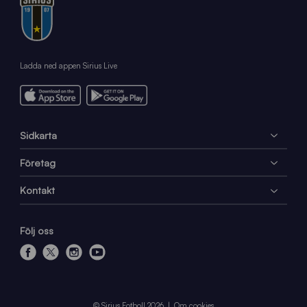
Ladda ned appen Sirius Live
Sidkarta
Företag
Kontakt
Följ oss
f
x
i
y
a
n
o
c
s
u
e
t
t
© Sirius Fotboll 2026
Om cookies