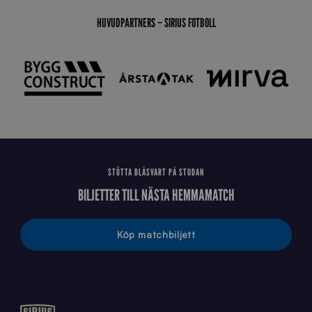
s
t
HUVUDPARTNERS – SIRIUS FOTBOLL
å
_
2
0
2
6
STÖTTA BLÅSVART PÅ STUDAN
BILJETTER TILL NÄSTA HEMMAMATCH
Köp matchbiljett