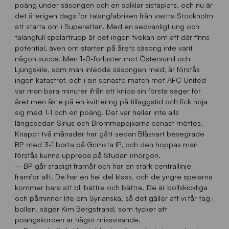
poäng under säsongen och en solklar sistaplats, och nu är
det återigen dags för talangfabriken från västra Stockholm
att starta om i Superettan. Med en sedvanligt ung och
talangfull spelartrupp är det ingen tvekan om att där finns
potential, även om starten på årets säsong inte varit
någon succé. Men 1-0-förluster mot Östersund och
Ljungskile, som man inledde säsongen med, är förstås
ingen katastrof, och i sin senaste match mot AFC United
var man bara minuter ifrån att knipa sin första seger för
året men åkte på en kvittering på tilläggstid och fick nöja
sig med 1-1 och en poäng. Det var heller inte alls
längesedan Sirius och Brommapojkarna senast möttes.
Knappt två månader har gått sedan Blåsvart besegrade
BP med 3-1 borta på Grimsta IP, och den hoppas man
förstås kunna upprepa på Studan imorgon.
– BP går stadigt framåt och har en stark centrallinje
framför allt. De har en hel del klass, och de yngre spelarna
kommer bara att bli bättre och bättre. De är bollskickliga
och påminner lite om Syrianska, så det gäller att vi får tag i
bollen, säger Kim Bergstrand, som tycker att
poängskörden är något missvisande.