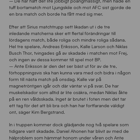
– De har haft det lite jobbigt poängmässigt, men hade en
tuff bortamatch mot Ljungskile och mot AFC sist gjorde de
en bra match och borde ha fått med sig mer.
Efter att Sirius matchtrupp sett likadan ut i de tre
inledande matcherna sker ett flertal förändringar till
lördagens match, både roliga och mindre roliga sådana.
Hel tre spelare, Andreas Eriksson, Kalle Larson och Niklas
Busch Thor, tvingades gå av skadade i matchen mot Frej,
och ingen av dessa kommer till spel mot BP.
– Ante Eriksson är den det ser bäst ut för av de tre,
förhoppningsvis ska han kunna vara med och bidra i någon
form till nästa match på onsdag. Kalle var på
magnetröntgen igår och där väntar vi på svar. De har
muskelskador som alltid är lite osäkra, medan Niklas åkte
på en ren våldsskada. Inget är brutet i foten men det tar
ett tag för det att bli bra och han har fortfarande väldigt
ont, säger Kim Bergstrand.
In i truppen kommer dock glädjande nog två spelare som
tidigare varit skadade. Daniel Ahonen har blivit av med de
hälproblem som hämmat honom under våren och Ante