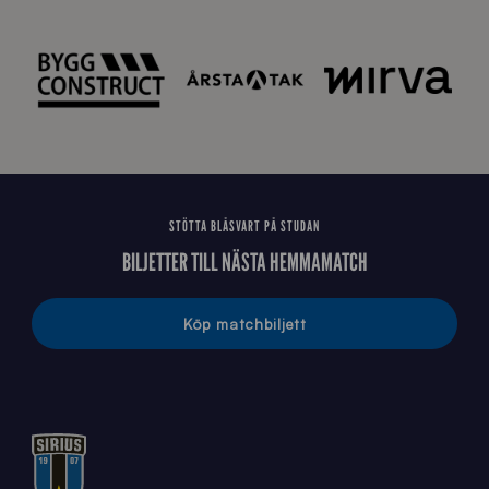
å
_
2
0
2
6
STÖTTA BLÅSVART PÅ STUDAN
BILJETTER TILL NÄSTA HEMMAMATCH
Köp matchbiljett