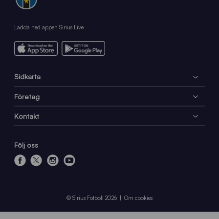
Ladda ned appen Sirius Live
Sidkarta
Företag
Kontakt
Följ oss
f
x
i
y
a
n
o
c
s
u
e
t
t
© Sirius Fotboll 2026
Om cookies
b
a
u
o
g
b