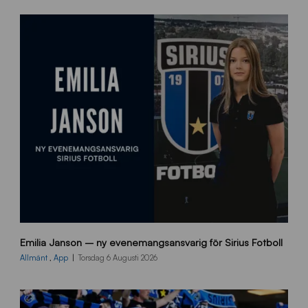
9
Emilia Janson – ny evenemangsansvarig för Sirius Fotboll
0
0
Allmänt
,
App
Torsdag 6 Augusti 2026
x
7
0