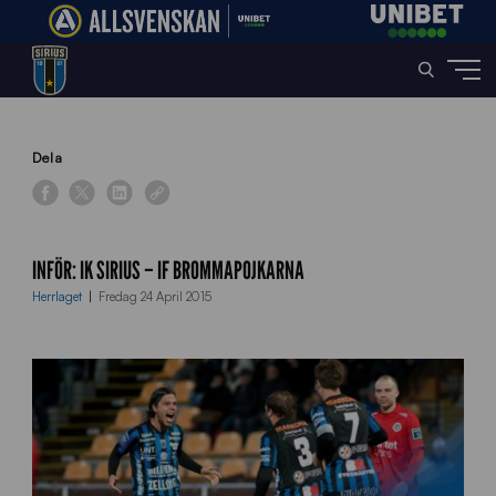
Home
»
News
»
Inför: IK Sirius – IF Brommapojkarna
Dela
INFÖR: IK SIRIUS – IF BROMMAPOJKARNA
Herrlaget
Fredag 24 April 2015