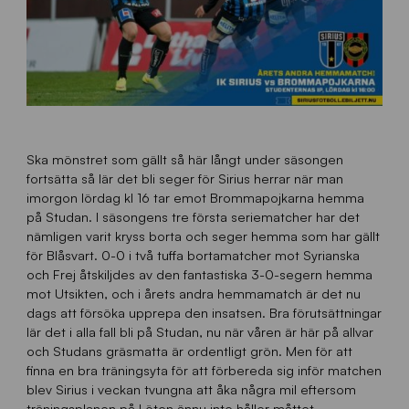
Ska mönstret som gällt så här långt under säsongen
fortsätta så lär det bli seger för Sirius herrar när man
imorgon lördag kl 16 tar emot Brommapojkarna hemma
på Studan. I säsongens tre första seriematcher har det
nämligen varit kryss borta och seger hemma som har gällt
för Blåsvart. 0-0 i två tuffa bortamatcher mot Syrianska
och Frej åtskiljdes av den fantastiska 3-0-segern hemma
mot Utsikten, och i årets andra hemmamatch är det nu
dags att försöka upprepa den insatsen. Bra förutsättningar
lär det i alla fall bli på Studan, nu när våren är här på allvar
och Studans gräsmatta är ordentligt grön. Men för att
finna en bra träningsyta för att förbereda sig inför matchen
blev Sirius i veckan tvungna att åka några mil eftersom
träningsplanen på Löten ännu inte håller måttet.