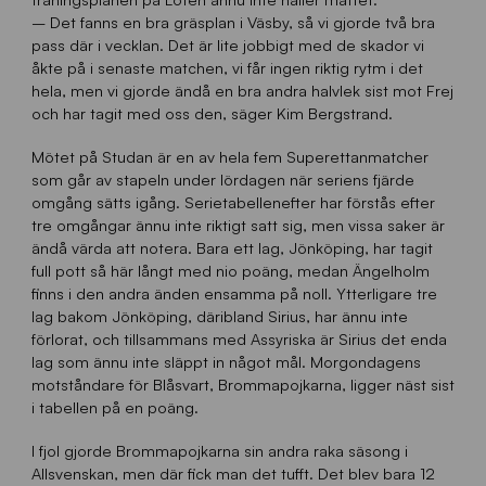
– Det fanns en bra gräsplan i Väsby, så vi gjorde två bra
pass där i vecklan. Det är lite jobbigt med de skador vi
åkte på i senaste matchen, vi får ingen riktig rytm i det
hela, men vi gjorde ändå en bra andra halvlek sist mot Frej
och har tagit med oss den, säger Kim Bergstrand.
Mötet på Studan är en av hela fem Superettanmatcher
som går av stapeln under lördagen när seriens fjärde
omgång sätts igång. Serietabellenefter har förstås efter
tre omgångar ännu inte riktigt satt sig, men vissa saker är
ändå värda att notera. Bara ett lag, Jönköping, har tagit
full pott så här långt med nio poäng, medan Ängelholm
finns i den andra änden ensamma på noll. Ytterligare tre
lag bakom Jönköping, däribland Sirius, har ännu inte
förlorat, och tillsammans med Assyriska är Sirius det enda
lag som ännu inte släppt in något mål. Morgondagens
motståndare för Blåsvart, Brommapojkarna, ligger näst sist
i tabellen på en poäng.
I fjol gjorde Brommapojkarna sin andra raka säsong i
Allsvenskan, men där fick man det tufft. Det blev bara 12