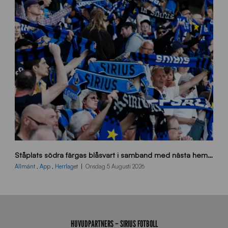
0
_
E
J
s
Ståplats södra färgas blåsvart i samband med nästa hemmamatch
ö
d
Allmänt
,
App
,
Herrlaget
Onsdag 5 Augusti 2026
r
a
-
s
t
HUVUDPARTNERS – SIRIUS FOTBOLL