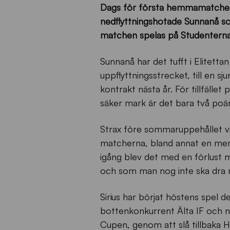
Dags för första hemmamatchen n
nedflyttningshotade Sunnanå so
matchen spelas på Studenterna
Sunnanå har det tufft i Elitettan
uppflyttningsstrecket, till en s
kontrakt nästa år. För tillfället
säker mark är det bara två poä
Strax före sommaruppehållet v
matcherna, bland annat en mer
igång blev det med en förlust m
och som man nog inte ska dra n
Sirius har börjat höstens spel
bottenkonkurrent Älta IF och 
Cupen, genom att slå tillbaka Hu