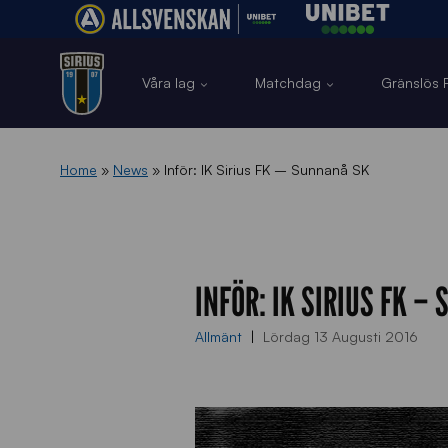
Våra lag
Matchdag
Gränslös F
Home
»
News
»
Inför: IK Sirius FK – Sunnanå SK
INFÖR: IK SIRIUS FK –
Allmänt
Lördag 13 Augusti 2016