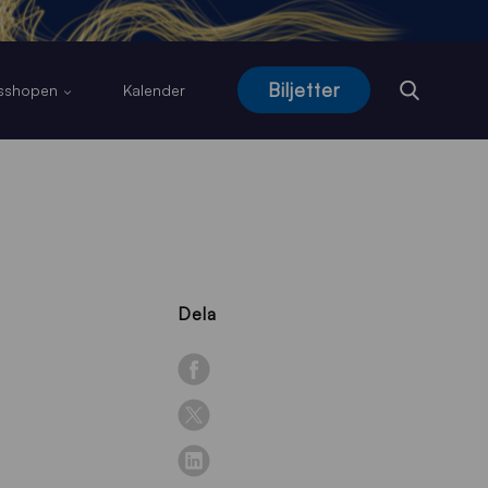
Biljetter
usshopen
Kalender
Dela