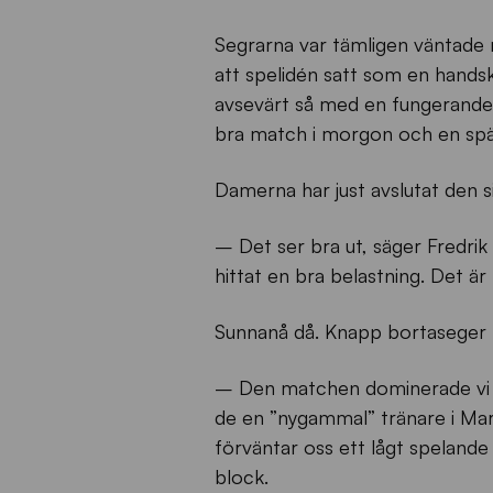
Segrarna var tämligen väntade 
att spelidén satt som en hands
avsevärt så med en fungerande 
bra match i morgon och en spä
Damerna har just avslutat den 
– Det ser bra ut, säger Fredrik
hittat en bra belastning. Det ä
Sunnanå då. Knapp bortaseger 
– Den matchen dominerade vi s
de en ”nygammal” tränare i Mart
förväntar oss ett lågt spelande 
block.