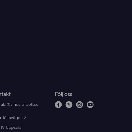
takt
Följ oss
akt@siriusfotboll.se
f
x
i
y
a
n
o
rtfältsvägen 3
c
s
u
 19 Uppsala
e
t
t