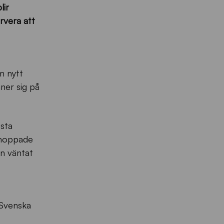
lir
rvera att
m nytt
nner sig på
sta
 hoppade
en väntat
 Svenska