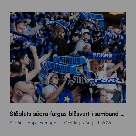
s
Ståplats södra färgas blåsvart i samband med nästa hemmamatch
ö
d
Allmänt
,
App
,
Herrlaget
Onsdag 5 Augusti 2026
r