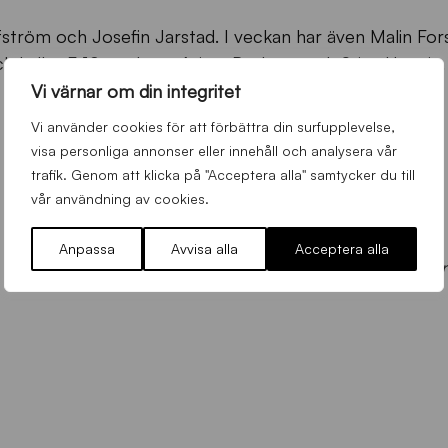
fström och Josefin Jarstad. I veckan har även Malin For
tch kallas F-19-spelarna Ariam Berhane och Stina Huss in.
Vi värnar om din integritet
Vi använder cookies för att förbättra din surfupplevelse,
visa personliga annonser eller innehåll och analysera vår
trafik. Genom att klicka på "Acceptera alla" samtycker du till
vår användning av cookies.
Anpassa
Avvisa alla
Acceptera alla
Foto: Björ