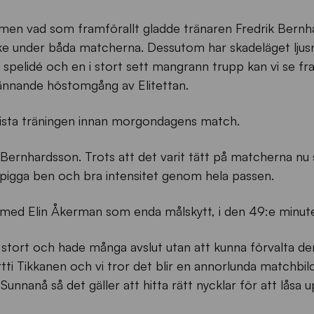
men vad som framförallt gladde tränaren Fredrik Bernh
ke under båda matcherna. Dessutom har skadeläget ljus
spelidé och en i stort sett mangrann trupp kan vi se f
nnande höstomgång av Elitettan.
sista träningen innan morgondagens match.
 Bernhardsson. Trots att det varit tätt på matcherna nu s
r pigga ben och bra intensitet genom hela passen.
med Elin Åkerman som enda målskytt, i den 49:e minut
tort och hade många avslut utan att kunna förvalta de
ti Tikkanen och vi tror det blir en annorlunda matchbild
Sunnanå så det gäller att hitta rätt nycklar för att låsa 