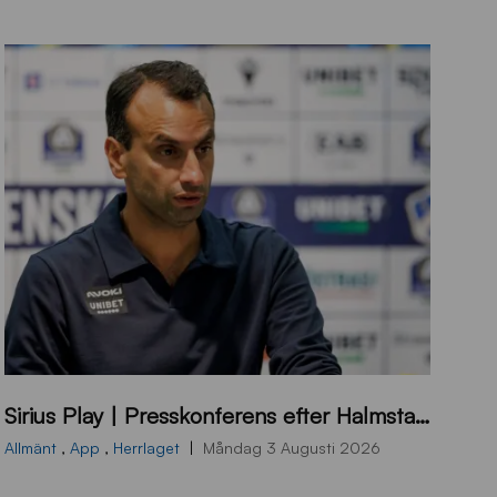
B
Sirius Play | Presskonferens efter Halmstad – Sirius
B
2
Allmänt
,
App
,
Herrlaget
Måndag 3 Augusti 2026
6