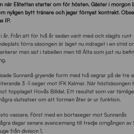
är Elitettan startar om för hösten. Gäster i morgon b
m nyligen bytt tränare och jagar förnyat kontrakt. Obse
s IP.
 i år. Från att för två år sedan varit med och slagits runt
jundeplats förra säsongen är laget nu indraget i en strid o
 parkerar man sist i tabellen men till Älta som just nu befi
ng.
isade Sunnanå gryende form med två segrar på de tre si
iterande 3 -1-seger mot IFK Kalmar. När höstsäsongen
ot topplaget Hovås Billdal. Ett resultat som var tämlig
ågra slutsatser om att formen åter är ur funktion.
 desto vassare. Först med en bortaseger mot Sunnanås
några dagar senare avancemang till tredje omgången av
ge från division 1.