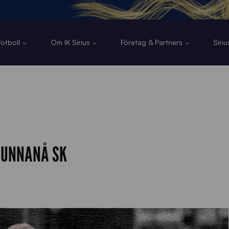
otboll
Om IK Sirius
Företag & Partners
Siri
 SUNNANÅ SK