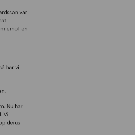
ardsson var
nat
ram emot en
å har vi
en.
m. Nu har
. Vi
upp deras