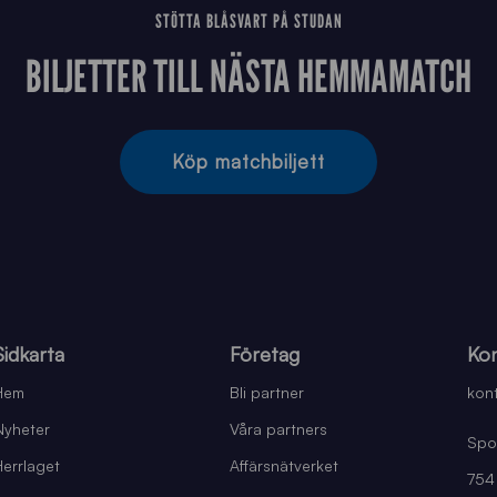
STÖTTA BLÅSVART PÅ STUDAN
BILJETTER TILL NÄSTA HEMMAMATCH
Köp matchbiljett
Sidkarta
Företag
Kon
Hem
Bli partner
kont
Nyheter
Våra partners
Spo
Herrlaget
Affärsnätverket
754