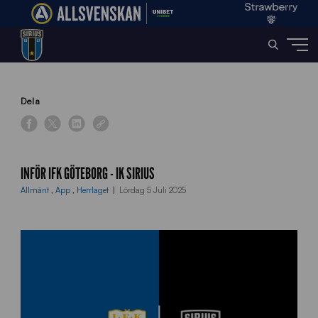
Home
»
News
»
Inför IFK Göteborg – IK Sirius
Dela
INFÖR IFK GÖTEBORG - IK SIRIUS
Allmänt
,
App
,
Herrlaget
Lördag 5 Juli 2025