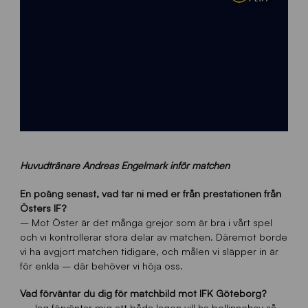
Huvudtränare Andreas Engelmark inför matchen
En poäng senast, vad tar ni med er från prestationen från
Östers IF?
– Mot Öster är det många grejor som är bra i vårt spel
och vi kontrollerar stora delar av matchen. Däremot borde
vi ha avgjort matchen tidigare, och målen vi släpper in är
för enkla – där behöver vi höja oss.
Vad förväntar du dig för matchbild mot IFK Göteborg?
– Jag förväntar mig att båda lagen vill ha bollinnehav så