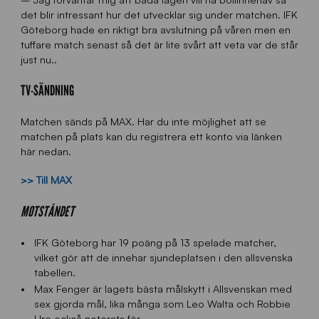
det blir intressant hur det utvecklar sig under matchen. IFK
Göteborg hade en riktigt bra avslutning på våren men en
tuffare match senast så det är lite svårt att veta var de står
just nu..
TV-SÄNDNING
Matchen sänds på MAX. Har du inte möjlighet att se
matchen på plats kan du registrera ett konto via länken
här nedan.
>> Till MAX
MOTSTÅNDET
IFK Göteborg har 19 poäng på 13 spelade matcher,
vilket gör att de innehar sjundeplatsen i den allsvenska
tabellen.
Max Fenger är lagets bästa målskytt i Allsvenskan med
sex gjorda mål, lika många som Leo Walta och Robbie
Ure också noterats för.