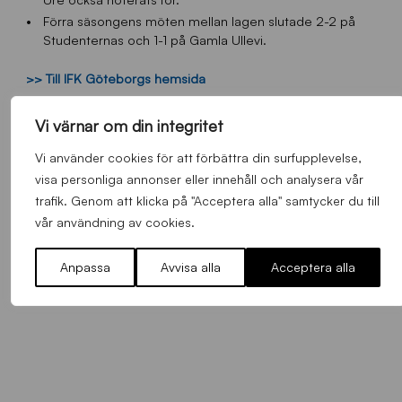
Förra säsongens möten mellan lagen slutade 2-2 på
Studenternas och 1-1 på Gamla Ullevi.
>> Till IFK Göteborgs hemsida
Vi värnar om din integritet
Vi använder cookies för att förbättra din surfupplevelse,
visa personliga annonser eller innehåll och analysera vår
trafik. Genom att klicka på "Acceptera alla" samtycker du till
FLER NYHETER
vår användning av cookies.
Anpassa
Avvisa alla
Acceptera alla
Alla nyheter