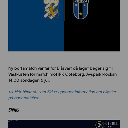
Ny bortamatch väntar för Blåsvart då laget beger sig till
Västkusten för match mot IFK Göteborg. Avspark klockan
14:00 söndagen 6 juli.
>> Här hittar du som Siriussupporter information om biljetter
på bortamatcher.
SIRIUS