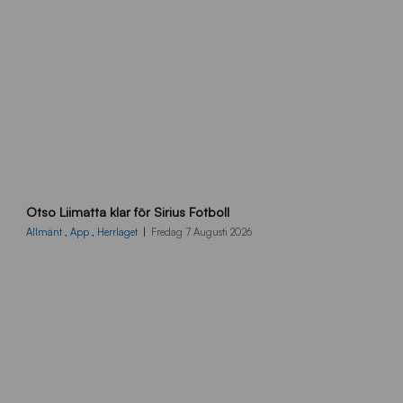
O
Otso Liimatta klar för Sirius Fotboll
L
_
Allmänt
,
App
,
Herrlaget
Fredag 7 Augusti 2026
h
e
m
s
i
d
a
n