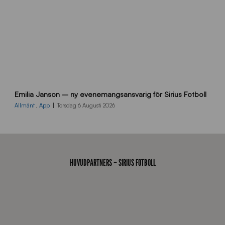
9
Emilia Janson – ny evenemangsansvarig för Sirius Fotboll
0
0
Allmänt
,
App
Torsdag 6 Augusti 2026
x
7
0
0
_
HUVUDPARTNERS – SIRIUS FOTBOLL
E
J