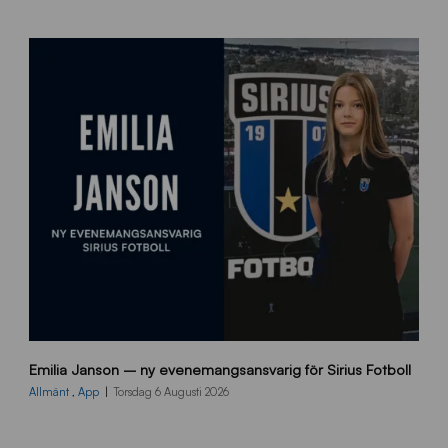
h
e
m
s
i
d
a
n
9
Emilia Janson – ny evenemangsansvarig för Sirius Fotboll
0
0
Allmänt
,
App
Torsdag 6 Augusti 2026
x
7