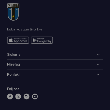
Ladda ned appen Sirius Live
Sidkarta
Företag
Kontakt
Följ oss
f
x
i
y
a
n
o
c
s
u