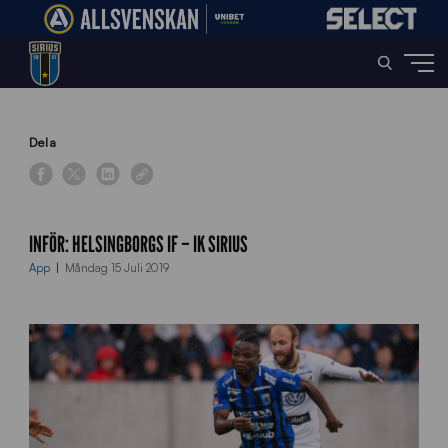
Home
»
News
»
Inför: Helsingborgs IF – IK Sirius
Dela
INFÖR: HELSINGBORGS IF – IK SIRIUS
App
Måndag 15 Juli 2019