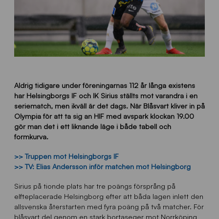
Aldrig tidigare under föreningarnas 112 år långa existens
har Helsingborgs IF och IK Sirius ställts mot varandra i en
seriematch, men ikväll är det dags. När Blåsvart kliver in på
Olympia för att ta sig an HIF med avspark klockan 19.00
gör man det i ett liknande läge i både tabell och
formkurva.
>> Truppen mot Helsingborgs IF
>> TV: Elias Andersson inför matchen mot Helsingborg
Sirius på tionde plats har tre poängs försprång på
elfteplacerade Helsingborg efter att båda lagen inlett den
allsvenska återstarten med fyra poäng på två matcher. För
blåsvart del genom en stark bortaseger mot Norrköping