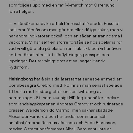
som följdes upp med en tät 1-1-match mot Östersund
förra helgen.
– Vi försöker undvika att bli för resultatfixerade. Resultat
indikerar förstås om man gör bra eller dåliga saker, men vi
har andra indikatorer också, och en sådan är träningarna i
veckorna. Vi har sett en större förståelse hos spelarna för
vad vi vill göra ute på planen rent taktiskt, och vi har även
sett en ökad intensitet i förflyttningar, presspel och
löpningar. Det är väldigt gött att se, säger Henrik
Rydström.
Helsingborg har å
sin sida återstartat seriespelet med att
bortabesegra Örebro med 1-0 innan man senast spelade
1-1 borta mot Elfsborg efter en sen kvittering av
hemmalaget. Ett namnkunnigt HIF-lag innehåller spelare
som landslagskaptenen Andreas Granqvist och rutinerade
brassen Wanderson do Carmo, men saknar skadade
Alexander Farnerud och har under sommaren sålt
anfallsstjärnorna Rasmus Jönsson och Andri Bjarnason,
medan Östersundsförvärvet Alhaji Gero ännu inte är