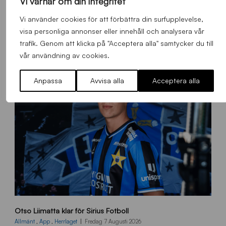
Vi värnar om din integritet
Alla nyheter
Vi använder cookies för att förbättra din surfupplevelse,
visa personliga annonser eller innehåll och analysera vår
trafik. Genom att klicka på "Acceptera alla" samtycker du till
vår användning av cookies.
Anpassa
Avvisa alla
Acceptera alla
O
Otso Liimatta klar för Sirius Fotboll
L
_
Allmänt
,
App
,
Herrlaget
Fredag 7 Augusti 2026