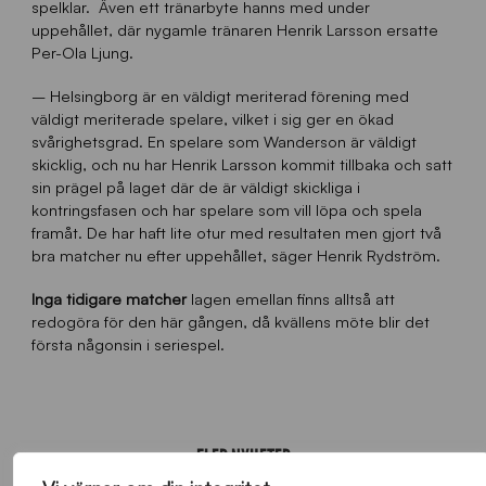
spelklar. Även ett tränarbyte hanns med under
uppehållet, där nygamle tränaren Henrik Larsson ersatte
Per-Ola Ljung.
– Helsingborg är en väldigt meriterad förening med
väldigt meriterade spelare, vilket i sig ger en ökad
svårighetsgrad. En spelare som Wanderson är väldigt
skicklig, och nu har Henrik Larsson kommit tillbaka och satt
sin prägel på laget där de är väldigt skickliga i
kontringsfasen och har spelare som vill löpa och spela
framåt. De har haft lite otur med resultaten men gjort två
bra matcher nu efter uppehållet, säger Henrik Rydström.
Inga tidigare matcher
lagen emellan finns alltså att
redogöra för den här gången, då kvällens möte blir det
första någonsin i seriespel.
FLER NYHETER