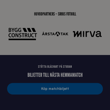
0
0
_
HUVUDPARTNERS – SIRIUS FOTBOLL
E
J
STÖTTA BLÅSVART PÅ STUDAN
BILJETTER TILL NÄSTA HEMMAMATCH
Köp matchbiljett