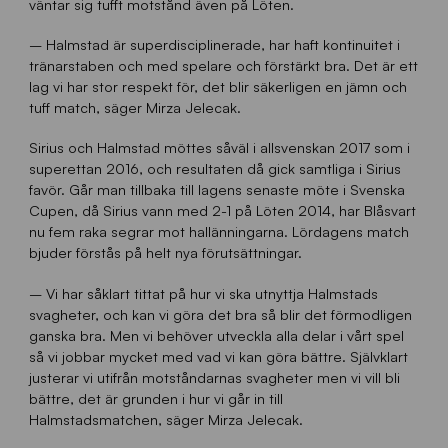
väntar sig tufft motstånd även på Löten.
– Halmstad är superdisciplinerade, har haft kontinuitet i
tränarstaben och med spelare och förstärkt bra. Det är ett
lag vi har stor respekt för, det blir säkerligen en jämn och
tuff match, säger Mirza Jelecak.
Sirius och Halmstad möttes såväl i allsvenskan 2017 som i
superettan 2016, och resultaten då gick samtliga i Sirius
favör. Går man tillbaka till lagens senaste möte i Svenska
Cupen, då Sirius vann med 2-1 på Löten 2014, har Blåsvart
nu fem raka segrar mot hallänningarna. Lördagens match
bjuder förstås på helt nya förutsättningar.
– Vi har såklart tittat på hur vi ska utnyttja Halmstads
svagheter, och kan vi göra det bra så blir det förmodligen
ganska bra. Men vi behöver utveckla alla delar i vårt spel
så vi jobbar mycket med vad vi kan göra bättre. Självklart
justerar vi utifrån motståndarnas svagheter men vi vill bli
bättre, det är grunden i hur vi går in till
Halmstadsmatchen, säger Mirza Jelecak.