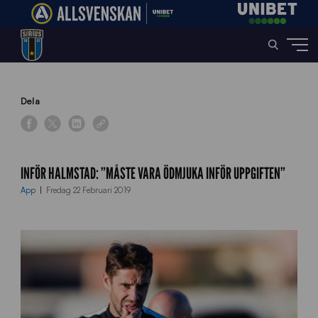
Home
»
News
»
Inför Halmstad: ”Måste vara ödmjuka inför uppgiften”
Dela
INFÖR HALMSTAD: ”MÅSTE VARA ÖDMJUKA INFÖR UPPGIFTEN”
App
Fredag 22 Februari 2019