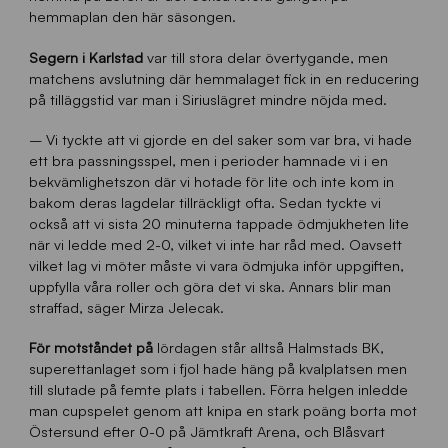
hemmaplan den här säsongen.
Segern i Karlstad
var till stora delar övertygande, men
matchens avslutning där hemmalaget fick in en reducering
på tilläggstid var man i Siriuslägret mindre nöjda med.
– Vi tyckte att vi gjorde en del saker som var bra, vi hade
ett bra passningsspel, men i perioder hamnade vi i en
bekvämlighetszon där vi hotade för lite och inte kom in
bakom deras lagdelar tillräckligt ofta. Sedan tyckte vi
också att vi sista 20 minuterna tappade ödmjukheten lite
när vi ledde med 2-0, vilket vi inte har råd med. Oavsett
vilket lag vi möter måste vi vara ödmjuka inför uppgiften,
uppfylla våra roller och göra det vi ska. Annars blir man
straffad, säger Mirza Jelecak.
För motståndet på
lördagen står alltså Halmstads BK,
superettanlaget som i fjol hade häng på kvalplatsen men
till slutade på femte plats i tabellen. Förra helgen inledde
man cupspelet genom att knipa en stark poäng borta mot
Östersund efter 0-0 på Jämtkraft Arena, och Blåsvart