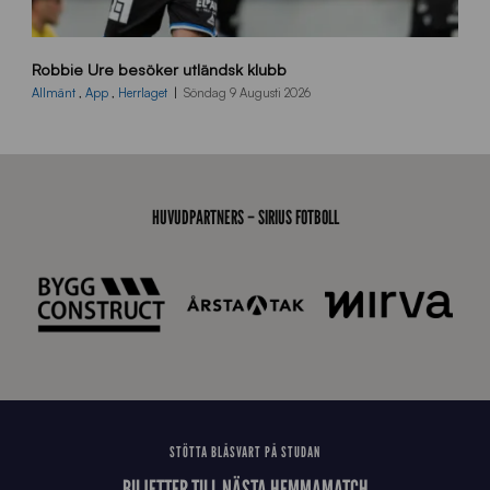
_
N
Y
B
Robbie Ure besöker utländsk klubb
B
2
Allmänt
,
App
,
Herrlaget
Söndag 9 Augusti 2026
6
0
7
0
3
HUVUDPARTNERS – SIRIUS FOTBOLL
T
S
0
4
3
STÖTTA BLÅSVART PÅ STUDAN
BILJETTER TILL NÄSTA HEMMAMATCH