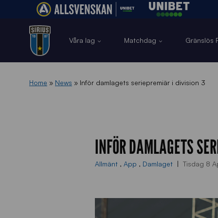
Våra lag
Matchdag
Gränslös F
Home
»
News
»
Inför damlagets seriepremiär i division 3
INFÖR DAMLAGETS SERI
Allmänt
,
App
,
Damlaget
Tisdag 8 A