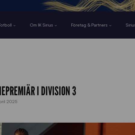
otboll
Om IK Sirius
Företag & Partners
Siri
EPREMIÄR I DIVISION 3
pril 2025