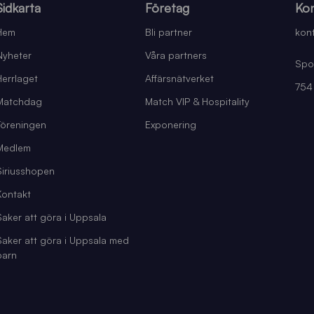
Sidkarta
Företag
Kon
Hem
Bli partner
kont
Nyheter
Våra partners
Spo
Herrlaget
Affärsnätverket
754
Matchdag
Match VIP & Hospitality
Föreningen
Exponering
Medlem
Siriusshopen
Kontakt
Saker att göra i Uppsala
Saker att göra i Uppsala med
barn