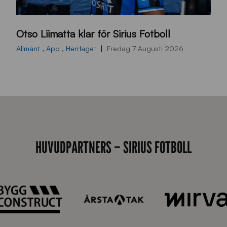
O
Otso Liimatta klar för Sirius Fotboll
L
_
Allmänt
,
App
,
Herrlaget
Fredag 7 Augusti 2026
h
e
m
s
i
d
HUVUDPARTNERS – SIRIUS FOTBOLL
a
n