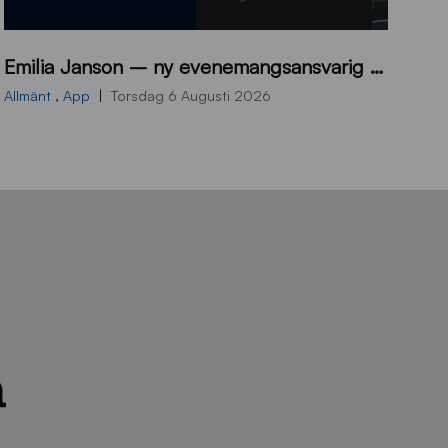
9
Emilia Janson – ny evenemangsansvarig för Sirius Fotboll
0
0
Allmänt
,
App
Torsdag 6 Augusti 2026
x
7
0
0
_
E
J