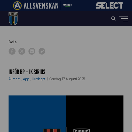
Home
»
News
»
Inför BP – IK Sirius
Dela
INFÖR BP – IK SIRIUS
Allmänt
,
App
,
Herrlaget
Söndag 17 Augusti 2025