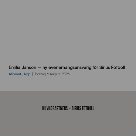
n
9
Emilia Janson – ny evenemangsansvarig för Sirius Fotboll
0
0
Allmänt
,
App
Torsdag 6 Augusti 2026
x
7
0
0
_
HUVUDPARTNERS – SIRIUS FOTBOLL
E
J