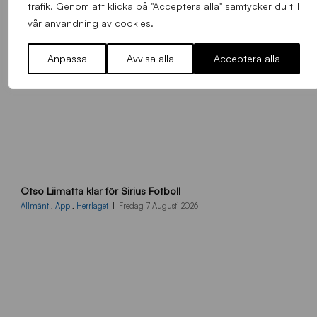
trafik. Genom att klicka på "Acceptera alla" samtycker du till
vår användning av cookies.
Anpassa
Avvisa alla
Acceptera alla
O
Otso Liimatta klar för Sirius Fotboll
L
_
Allmänt
,
App
,
Herrlaget
Fredag 7 Augusti 2026
h
e
m
s
i
d
a