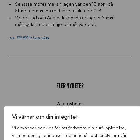
Senaste mötet mellan lagen var den 13 april på
Studenternas, en match som slutade 0-3.
Victor Lind och Adam Jakbosen är lagets främst
målskyttar med sju gjorda mål vardera.
>> Till BP:s hemsida
FLER NYHETER
Alla nyheter
Vi värnar om din integritet
Vi använder cookies för att förbättra din surfupplevelse,
visa personliga annonser eller innehåll och analysera vår