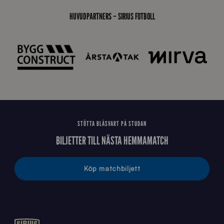
s
i
HUVUDPARTNERS – SIRIUS FOTBOLL
d
a
n
STÖTTA BLÅSVART PÅ STUDAN
BILJETTER TILL NÄSTA HEMMAMATCH
Köp matchbiljett