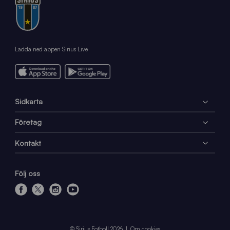
Ladda ned appen Sirius Live
Sidkarta
Företag
Kontakt
Följ oss
f
x
i
y
a
n
o
c
s
u
e
t
t
© Sirius Fotboll 2026
Om cookies