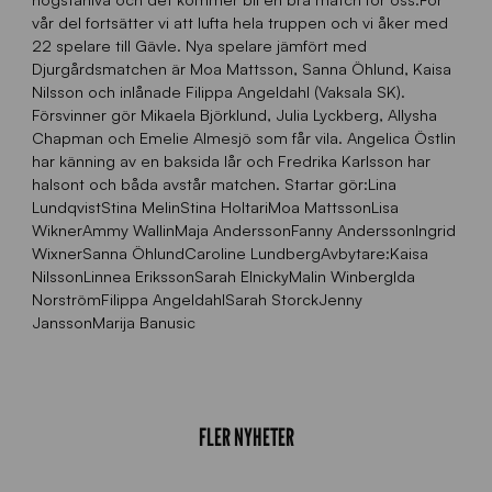
vår del fortsätter vi att lufta hela truppen och vi åker med
22 spelare till Gävle. Nya spelare jämfört med
Djurgårdsmatchen är Moa Mattsson, Sanna Öhlund, Kaisa
Nilsson och inlånade Filippa Angeldahl (Vaksala SK).
Försvinner gör Mikaela Björklund, Julia Lyckberg, Allysha
Chapman och Emelie Almesjö som får vila. Angelica Östlin
har känning av en baksida lår och Fredrika Karlsson har
halsont och båda avstår matchen. Startar gör:Lina
LundqvistStina MelinStina HoltariMoa MattssonLisa
WiknerAmmy WallinMaja AnderssonFanny AnderssonIngrid
WixnerSanna ÖhlundCaroline LundbergAvbytare:Kaisa
NilssonLinnea ErikssonSarah ElnickyMalin WinbergIda
NorströmFilippa AngeldahlSarah StorckJenny
JanssonMarija Banusic
FLER NYHETER