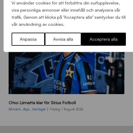
0
Vi använder cookies för att förbättra din surfupplevelse,
8
visa personliga annonser eller innehåll och analysera vår
0
trafik. Genom att klicka på "Acceptera alla" samtycker du till
3
vår användning av cookies.
K
A
Anpassa
Avvisa alla
Acceptera alla
0
6
4
O
Otso Liimatta klar för Sirius Fotboll
L
_
Allmänt
,
App
,
Herrlaget
Fredag 7 Augusti 2026
h
e
m