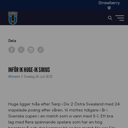
Home
»
News
»
Inför IK Huge-IK Sirius
Dela
INFÖR IK HUGE-IK SIRIUS
Allmänt
Torsdag 26 Juli 2012
Huge ligger tvåa efter Tierp i Div 2 Östra Svealand med 24
inspelade poäng efter våren. Vi möttes tidigare i år i
Svenska cupen i en match som vi vann med 5-1. Ett bra
lag med flera spännande spelare som har en hög
högstanivå och det kommer bli en bra match för oss.För