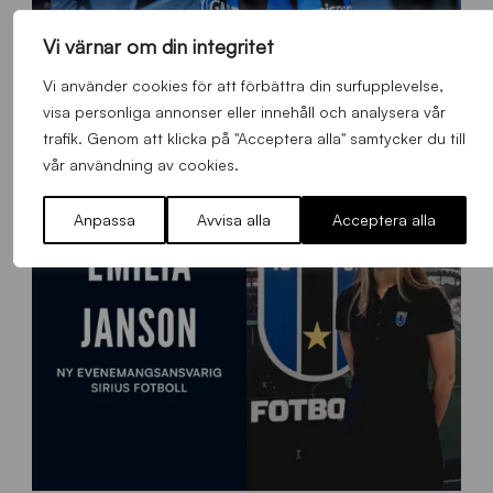
Vi värnar om din integritet
O
Otso Liimatta klar för Sirius Fotboll
L
Vi använder cookies för att förbättra din surfupplevelse,
_
Allmänt
,
App
,
Herrlaget
Fredag 7 Augusti 2026
visa personliga annonser eller innehåll och analysera vår
h
trafik. Genom att klicka på "Acceptera alla" samtycker du till
e
vår användning av cookies.
m
s
Anpassa
Avvisa alla
Acceptera alla
i
d
a
n