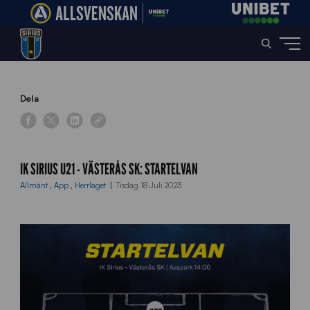
Home
»
News
»
IK Sirius U21 – Västerås SK: Startelvan
Dela
IK SIRIUS U21 - VÄSTERÅS SK: STARTELVAN
Allmänt
,
App
,
Herrlaget
Tisdag 18 Juli 2023