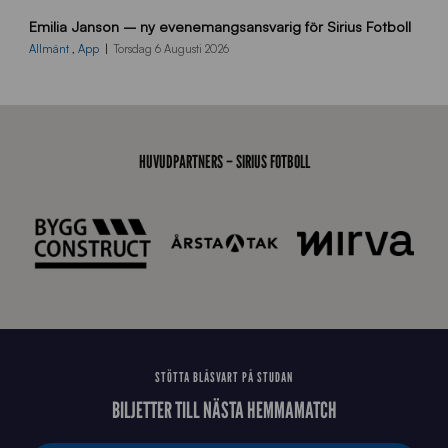
9
Emilia Janson – ny evenemangsansvarig för Sirius Fotboll
0
0
Allmänt
,
App
Torsdag 6 Augusti 2026
x
7
0
0
_
HUVUDPARTNERS – SIRIUS FOTBOLL
E
J
STÖTTA BLÅSVART PÅ STUDAN
BILJETTER TILL NÄSTA HEMMAMATCH