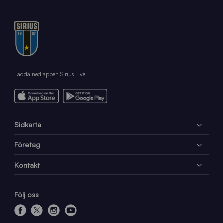
Ladda ned appen Sirius Live
Sidkarta
Företag
Kontakt
Följ oss
f
x
i
y