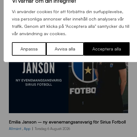
Vi värnar om din integritet
_
Allmänt
,
App
,
Herrlaget
Fredag 7 Augusti 2026
Vi använder cookies för att förbättra din surfupplevelse,
h
visa personliga annonser eller innehåll och analysera vår
e
m
trafik. Genom att klicka på "Acceptera alla" samtycker du till
s
vår användning av cookies.
i
d
Anpassa
Avvisa alla
Acceptera alla
a
n
9
Emilia Janson – ny evenemangsansvarig för Sirius Fotboll
0
0
Allmänt
,
App
Torsdag 6 Augusti 2026
x