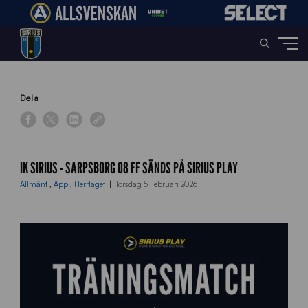
Home
»
News
»
IK Sirius – Sarpsborg 08 FF sänds på Sirius Play
Dela
IK SIRIUS - SARPSBORG 08 FF SÄNDS PÅ SIRIUS PLAY
Allmänt
,
App
,
Herrlaget
Torsdag 5 Februari 2026