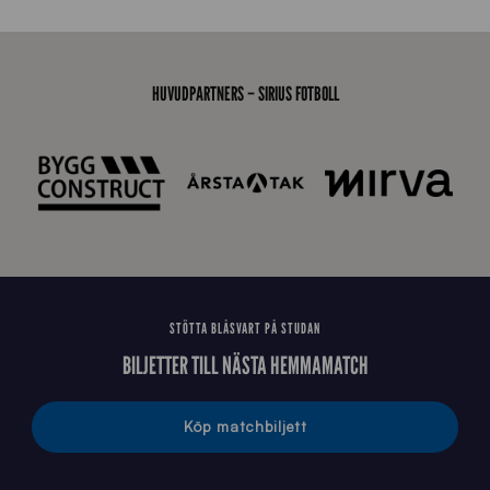
7
0
0
_
HUVUDPARTNERS – SIRIUS FOTBOLL
E
J
STÖTTA BLÅSVART PÅ STUDAN
BILJETTER TILL NÄSTA HEMMAMATCH
Köp matchbiljett