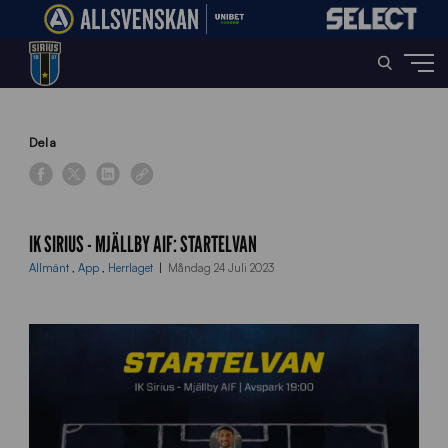
Home
»
News
»
IK Sirius – Mjällby AIF: Startelvan
Dela
IK SIRIUS - MJÄLLBY AIF: STARTELVAN
Allmänt
,
App
,
Herrlaget
Måndag 24 Juli 2023