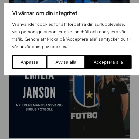
Vi värnar om din integritet
O
Otso Liimatta klar för Sirius Fotboll
L
Vi använder cookies för att förbättra din surfupplevelse,
_
Allmänt
,
App
,
Herrlaget
Fredag 7 Augusti 2026
visa personliga annonser eller innehåll och analysera vår
h
trafik. Genom att klicka på "Acceptera alla" samtycker du till
e
vår användning av cookies.
m
s
Anpassa
Avvisa alla
Acceptera alla
i
d
a
n