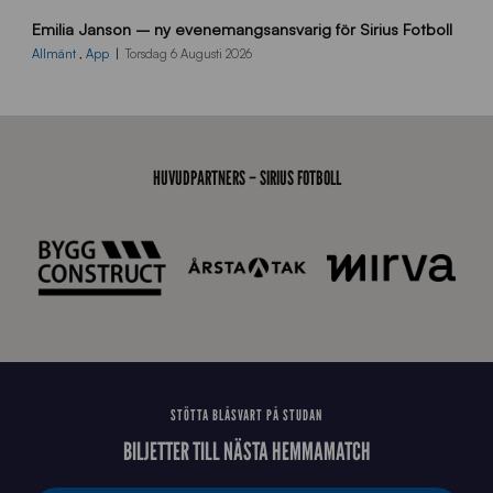
9
Emilia Janson – ny evenemangsansvarig för Sirius Fotboll
0
0
Allmänt
,
App
Torsdag 6 Augusti 2026
x
7
0
0
_
HUVUDPARTNERS – SIRIUS FOTBOLL
E
J
STÖTTA BLÅSVART PÅ STUDAN
BILJETTER TILL NÄSTA HEMMAMATCH