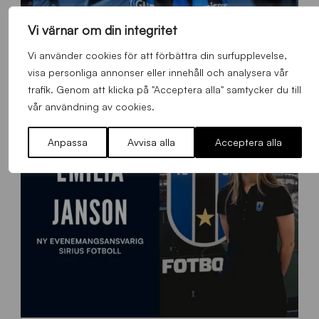
Vi värnar om din integritet
O
Otso Liimatta klar för Sirius Fotboll
L
Vi använder cookies för att förbättra din surfupplevelse,
_
Allmänt
,
App
,
Herrlaget
Fredag 7 Augusti 2026
visa personliga annonser eller innehåll och analysera vår
h
trafik. Genom att klicka på "Acceptera alla" samtycker du till
e
vår användning av cookies.
m
s
Anpassa
Avvisa alla
Acceptera alla
i
d
a
n