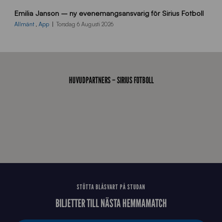
9
Emilia Janson – ny evenemangsansvarig för Sirius Fotboll
0
0
Allmänt
,
App
Torsdag 6 Augusti 2026
x
7
0
0
_
HUVUDPARTNERS – SIRIUS FOTBOLL
E
J
STÖTTA BLÅSVART PÅ STUDAN
BILJETTER TILL NÄSTA HEMMAMATCH