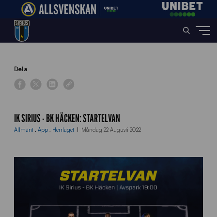
Home
»
News
»
IK Sirius – BK Häcken: Startelvan
Dela
IK SIRIUS - BK HÄCKEN: STARTELVAN
Allmänt
,
App
,
Herrlaget
Måndag 22 Augusti 2022